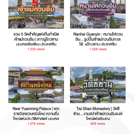
รวม 5 วัดสำคัญแห่งถิ่นกำเนิด
Nanhai Guanyin : หนานไห่กวน
เจ้าแม่กวนอิม | เกาะผู่โถวซาน
อิม...รูปปั้นเจ้าแม่กวนอิมทะเล
มณฑลเจ้อเจียง ประเทศจีน
ใต้, ผู่โถวซาน ประเทศจีน
1,530 views
1,028 views
New Yuanming Palace | พระ
Tsz Shan Monastery | วัดซี
ราชวังหยวนหมิงใหม่ ความยิ่ง
ซ่าน…งามสง่าเจ้าแม่กวนอิมองค์
ใหญ่แห่งประวัติศาสตร์ มณฑล
ใหญ่แห่งฮ่องกง
กวางตุ้ง ประเทศจีน
1,076 views
829 views