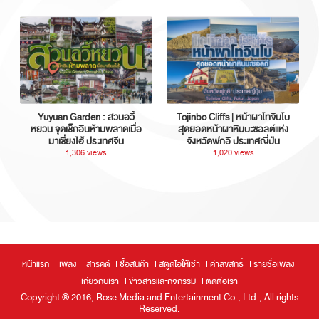
Yuyuan Garden : สวนอวี้
Tojinbo Cliffs | หน้าผาโทจินโบ
หยวน จุดเช็กอินห้ามพลาดเมื่อ
สุดยอดหน้าผาหินบะซอลต์แห่ง
มาเซี่ยงไฮ้ ประเทศจีน
จังหวัดฟุกุอิ ประเทศญี่ปุ่น
1,306 views
1,020 views
หน้าแรก
เพลง
สารคดี
ซื้อสินค้า
สตูดิโอให้เช่า
ค่าลิขสิทธิ์
รายชื่อเพลง
เกี่ยวกับเรา
ข่าวสารและกิจกรรม
ติดต่อเรา
Copyright ® 2016, Rose Media and Entertainment Co., Ltd., All rights
Reserved.