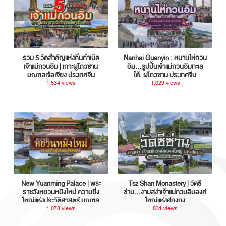
รวม 5 วัดสำคัญแห่งถิ่นกำเนิด
Nanhai Guanyin : หนานไห่กวน
เจ้าแม่กวนอิม | เกาะผู่โถวซาน
อิม...รูปปั้นเจ้าแม่กวนอิมทะเล
มณฑลเจ้อเจียง ประเทศจีน
ใต้, ผู่โถวซาน ประเทศจีน
1,534 views
1,029 views
New Yuanming Palace | พระ
Tsz Shan Monastery | วัดซี
ราชวังหยวนหมิงใหม่ ความยิ่ง
ซ่าน…งามสง่าเจ้าแม่กวนอิมองค์
ใหญ่แห่งประวัติศาสตร์ มณฑล
ใหญ่แห่งฮ่องกง
กวางตุ้ง ประเทศจีน
1,078 views
831 views