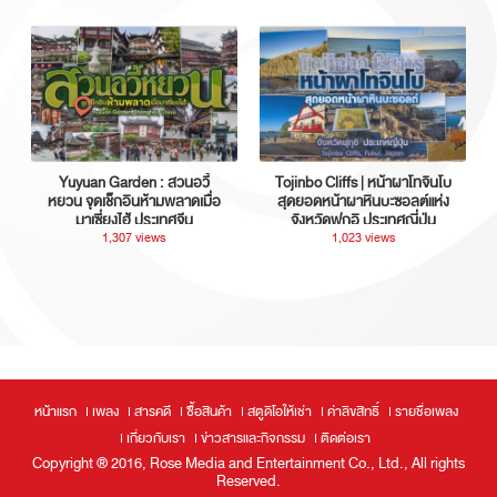
Yuyuan Garden : สวนอวี้
Tojinbo Cliffs | หน้าผาโทจินโบ
หยวน จุดเช็กอินห้ามพลาดเมื่อ
สุดยอดหน้าผาหินบะซอลต์แห่ง
มาเซี่ยงไฮ้ ประเทศจีน
จังหวัดฟุกุอิ ประเทศญี่ปุ่น
1,307 views
1,023 views
หน้าแรก
เพลง
สารคดี
ซื้อสินค้า
สตูดิโอให้เช่า
ค่าลิขสิทธิ์
รายชื่อเพลง
เกี่ยวกับเรา
ข่าวสารและกิจกรรม
ติดต่อเรา
Copyright ® 2016, Rose Media and Entertainment Co., Ltd., All rights
Reserved.