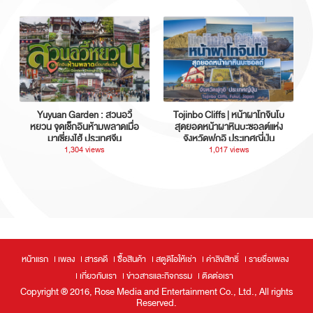
Yuyuan Garden : สวนอวี้
Tojinbo Cliffs | หน้าผาโทจินโบ
หยวน จุดเช็กอินห้ามพลาดเมื่อ
สุดยอดหน้าผาหินบะซอลต์แห่ง
มาเซี่ยงไฮ้ ประเทศจีน
จังหวัดฟุกุอิ ประเทศญี่ปุ่น
1,304 views
1,017 views
หน้าแรก
เพลง
สารคดี
ซื้อสินค้า
สตูดิโอให้เช่า
ค่าลิขสิทธิ์
รายชื่อเพลง
เกี่ยวกับเรา
ข่าวสารและกิจกรรม
ติดต่อเรา
Copyright ® 2016, Rose Media and Entertainment Co., Ltd., All rights
Reserved.