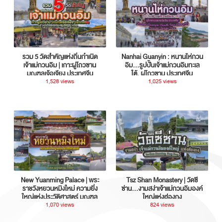
รวม 5 วัดสำคัญแห่งถิ่นกำเนิด
Nanhai Guanyin : หนานไห่กวน
เจ้าแม่กวนอิม | เกาะผู่โถวซาน
อิม...รูปปั้นเจ้าแม่กวนอิมทะเล
มณฑลเจ้อเจียง ประเทศจีน
ใต้, ผู่โถวซาน ประเทศจีน
1,528 views
1,025 views
New Yuanming Palace | พระ
Tsz Shan Monastery | วัดซี
ราชวังหยวนหมิงใหม่ ความยิ่ง
ซ่าน…งามสง่าเจ้าแม่กวนอิมองค์
ใหญ่แห่งประวัติศาสตร์ มณฑล
ใหญ่แห่งฮ่องกง
กวางตุ้ง ประเทศจีน
1,070 views
824 views