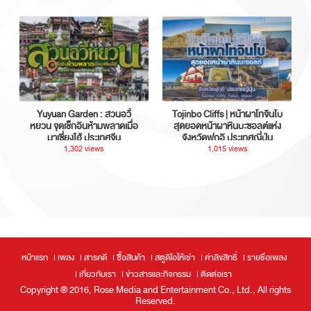
Yuyuan Garden : สวนอวี้
Tojinbo Cliffs | หน้าผาโทจินโบ
หยวน จุดเช็กอินห้ามพลาดเมื่อ
สุดยอดหน้าผาหินบะซอลต์แห่ง
มาเซี่ยงไฮ้ ประเทศจีน
จังหวัดฟุกุอิ ประเทศญี่ปุ่น
1,302 views
1,015 views
หน้าแรก
เพลง
สารคดี
ซื้อสินค้า
สตูดิโอให้เช่า
ค่าลิขสิทธิ์
รายชื่อเพลง
เกี่ยวกับเรา
ข่าวสารและกิจกรรม
ติดต่อเรา
Copyright ® 2016, Rose Media and Entertainment Co., Ltd., All rights
Reserved.