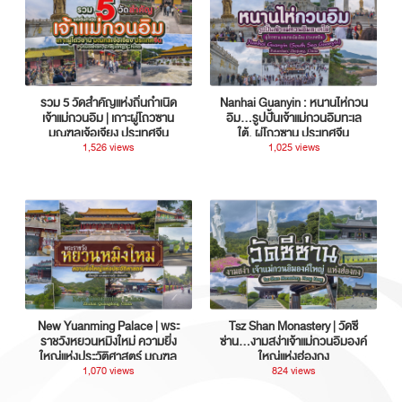
รวม 5 วัดสำคัญแห่งถิ่นกำเนิด
Nanhai Guanyin : หนานไห่กวน
เจ้าแม่กวนอิม | เกาะผู่โถวซาน
อิม...รูปปั้นเจ้าแม่กวนอิมทะเล
มณฑลเจ้อเจียง ประเทศจีน
ใต้, ผู่โถวซาน ประเทศจีน
1,526 views
1,025 views
New Yuanming Palace | พระ
Tsz Shan Monastery | วัดซี
ราชวังหยวนหมิงใหม่ ความยิ่ง
ซ่าน…งามสง่าเจ้าแม่กวนอิมองค์
ใหญ่แห่งประวัติศาสตร์ มณฑล
ใหญ่แห่งฮ่องกง
กวางตุ้ง ประเทศจีน
1,070 views
824 views