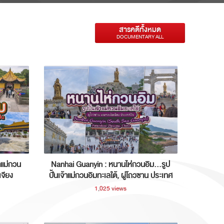
สารคดีทั้งหมด
DOCUMENTARY ALL
าแม่กวน
Nanhai Guanyin : หนานไห่กวนอิม...รูป
เจียง
ปั้นเจ้าแม่กวนอิมทะเลใต้, ผู่โถวซาน ประเทศ
จีน
1,025 views