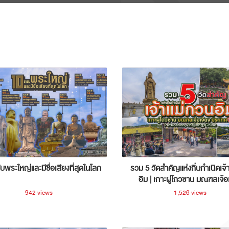
ับพระใหญ่และมีชื่อเสียงที่สุดในโลก
รวม 5 วัดสำคัญแห่งถิ่นกำเนิดเจ้
อิม | เกาะผู่โถวซาน มณฑลเจ้อ
ประเทศจีน
942 views
1,526 views