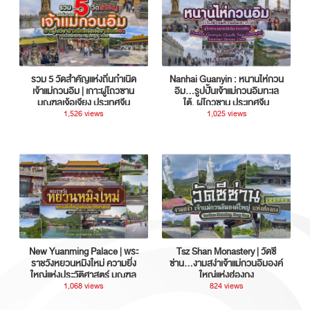
รวม 5 วัดสำคัญแห่งถิ่นกำเนิด
Nanhai Guanyin : หนานไห่กวน
เจ้าแม่กวนอิม | เกาะผู่โถวซาน
อิม...รูปปั้นเจ้าแม่กวนอิมทะเล
มณฑลเจ้อเจียง ประเทศจีน
ใต้, ผู่โถวซาน ประเทศจีน
1,526 views
1,025 views
New Yuanming Palace | พระ
Tsz Shan Monastery | วัดซี
ราชวังหยวนหมิงใหม่ ความยิ่ง
ซ่าน…งามสง่าเจ้าแม่กวนอิมองค์
ใหญ่แห่งประวัติศาสตร์ มณฑล
ใหญ่แห่งฮ่องกง
กวางตุ้ง ประเทศจีน
1,068 views
824 views