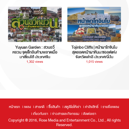
Yuyuan Garden : สวนอวี้
Tojinbo Cliffs | หน้าผาโทจินโบ
หยวน จุดเช็กอินห้ามพลาดเมื่อ
สุดยอดหน้าผาหินบะซอลต์แห่ง
มาเซี่ยงไฮ้ ประเทศจีน
จังหวัดฟุกุอิ ประเทศญี่ปุ่น
1,302 views
1,015 views
หน้าแรก
เพลง
สารคดี
ซื้อสินค้า
สตูดิโอให้เช่า
ค่าลิขสิทธิ์
รายชื่อเพลง
เกี่ยวกับเรา
ข่าวสารและกิจกรรม
ติดต่อเรา
Copyright ® 2016, Rose Media and Entertainment Co., Ltd., All rights
Reserved.