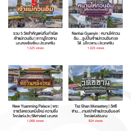
รวม 5 วัดสำคัญแห่งถิ่นกำเนิด
Nanhai Guanyin : หนานไห่กวน
เจ้าแม่กวนอิม | เกาะผู่โถวซาน
อิม...รูปปั้นเจ้าแม่กวนอิมทะเล
มณฑลเจ้อเจียง ประเทศจีน
ใต้, ผู่โถวซาน ประเทศจีน
1,525 views
1,025 views
New Yuanming Palace | พระ
Tsz Shan Monastery | วัดซี
ราชวังหยวนหมิงใหม่ ความยิ่ง
ซ่าน…งามสง่าเจ้าแม่กวนอิมองค์
ใหญ่แห่งประวัติศาสตร์ มณฑล
ใหญ่แห่งฮ่องกง
กวางตุ้ง ประเทศจีน
1,068 views
824 views