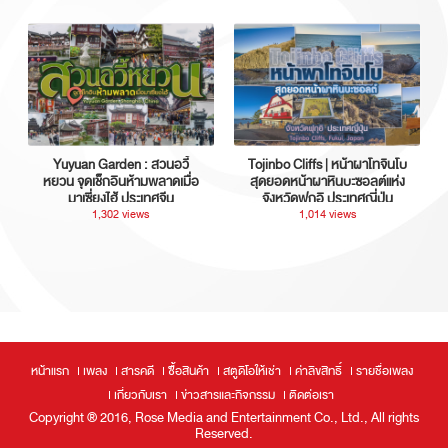
Yuyuan Garden : สวนอวี้
Tojinbo Cliffs | หน้าผาโทจินโบ
หยวน จุดเช็กอินห้ามพลาดเมื่อ
สุดยอดหน้าผาหินบะซอลต์แห่ง
มาเซี่ยงไฮ้ ประเทศจีน
จังหวัดฟุกุอิ ประเทศญี่ปุ่น
1,302 views
1,014 views
หน้าแรก
เพลง
สารคดี
ซื้อสินค้า
สตูดิโอให้เช่า
ค่าลิขสิทธิ์
รายชื่อเพลง
เกี่ยวกับเรา
ข่าวสารและกิจกรรม
ติดต่อเรา
Copyright ® 2016, Rose Media and Entertainment Co., Ltd., All rights
Reserved.