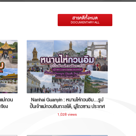
สารคดีทั้งหมด
DOCUMENTARY ALL
าแม่กวน
Nanhai Guanyin : หนานไห่กวนอิม...รูป
เจียง
ปั้นเจ้าแม่กวนอิมทะเลใต้, ผู่โถวซาน ประเทศ
จีน
1,028 views