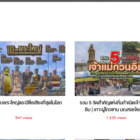
ับพระใหญ่และมีชื่อเสียงที่สุดในโลก
รวม 5 วัดสำคัญแห่งถิ่นกำเนิดเจ้
อิม | เกาะผู่โถวซาน มณฑลเจ้อ
ประเทศจีน
947 views
1,530 views