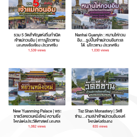
รวม 5 วัดสำคัญแห่งถิ่นกำเนิด
Nanhai Guanyin : หนานไห่กวน
เจ้าแม่กวนอิม | เกาะผู่โถวซาน
อิม...รูปปั้นเจ้าแม่กวนอิมทะเล
มณฑลเจ้อเจียง ประเทศจีน
ใต้, ผู่โถวซาน ประเทศจีน
1,539 views
1,030 views
New Yuanming Palace | พระ
Tsz Shan Monastery | วัดซี
ราชวังหยวนหมิงใหม่ ความยิ่ง
ซ่าน…งามสง่าเจ้าแม่กวนอิมองค์
ใหญ่แห่งประวัติศาสตร์ มณฑล
ใหญ่แห่งฮ่องกง
กวางตุ้ง ประเทศจีน
1,082 views
835 views