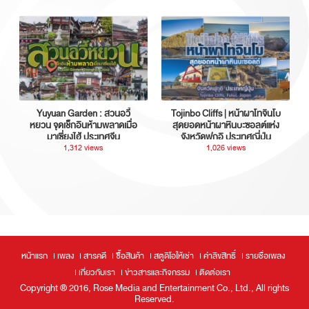
Yuyuan Garden : สวนอวี้
Tojinbo Cliffs | หน้าผาโทจินโบ
หยวน จุดเช็กอินห้ามพลาดเมื่อ
สุดยอดหน้าผาหินบะซอลต์แห่ง
มาเซี่ยงไฮ้ ประเทศจีน
จังหวัดฟุกุอิ ประเทศญี่ปุ่น
1,312 views
1,026 views
หน้าแรก
เพลง
สารคดี
ซื้อสินค้า
สตูดิโอให้เช่า
ค่าลิขสิทธิ์
รายชื่อเพลง
เกี่ยวกับเรา
ข่าวสารและกิจกรรม
ติดต่อเรา
Copyright ® 2016, Rose Media and Entertainment Co., Ltd., All rights
Reserved.