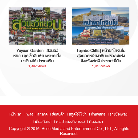
Yuyuan Garden : สวนอวี้
Tojinbo Cliffs | หน้าผาโทจินโบ
หยวน จุดเช็กอินห้ามพลาดเมื่อ
สุดยอดหน้าผาหินบะซอลต์แห่ง
มาเซี่ยงไฮ้ ประเทศจีน
จังหวัดฟุกุอิ ประเทศญี่ปุ่น
1,302 views
1,015 views
หน้าแรก
เพลง
สารคดี
ซื้อสินค้า
สตูดิโอให้เช่า
ค่าลิขสิทธิ์
รายชื่อเพลง
เกี่ยวกับเรา
ข่าวสารและกิจกรรม
ติดต่อเรา
Copyright ® 2016, Rose Media and Entertainment Co., Ltd., All rights
Reserved.