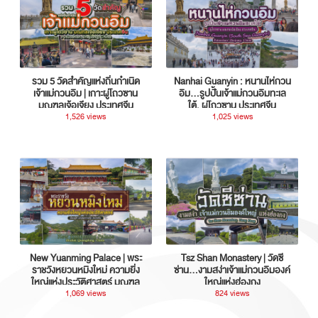
รวม 5 วัดสำคัญแห่งถิ่นกำเนิด
Nanhai Guanyin : หนานไห่กวน
เจ้าแม่กวนอิม | เกาะผู่โถวซาน
อิม...รูปปั้นเจ้าแม่กวนอิมทะเล
มณฑลเจ้อเจียง ประเทศจีน
ใต้, ผู่โถวซาน ประเทศจีน
1,526 views
1,025 views
New Yuanming Palace | พระ
Tsz Shan Monastery | วัดซี
ราชวังหยวนหมิงใหม่ ความยิ่ง
ซ่าน…งามสง่าเจ้าแม่กวนอิมองค์
ใหญ่แห่งประวัติศาสตร์ มณฑล
ใหญ่แห่งฮ่องกง
กวางตุ้ง ประเทศจีน
1,069 views
824 views