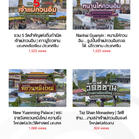
รวม 5 วัดสำคัญแห่งถิ่นกำเนิด
Nanhai Guanyin : หนานไห่กวน
เจ้าแม่กวนอิม | เกาะผู่โถวซาน
อิม...รูปปั้นเจ้าแม่กวนอิมทะเล
มณฑลเจ้อเจียง ประเทศจีน
ใต้, ผู่โถวซาน ประเทศจีน
1,525 views
1,025 views
New Yuanming Palace | พระ
Tsz Shan Monastery | วัดซี
ราชวังหยวนหมิงใหม่ ความยิ่ง
ซ่าน…งามสง่าเจ้าแม่กวนอิมองค์
ใหญ่แห่งประวัติศาสตร์ มณฑล
ใหญ่แห่งฮ่องกง
กวางตุ้ง ประเทศจีน
1,068 views
824 views