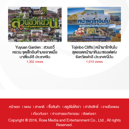
Yuyuan Garden : สวนอวี้
Tojinbo Cliffs | หน้าผาโทจินโบ
หยวน จุดเช็กอินห้ามพลาดเมื่อ
สุดยอดหน้าผาหินบะซอลต์แห่ง
มาเซี่ยงไฮ้ ประเทศจีน
จังหวัดฟุกุอิ ประเทศญี่ปุ่น
1,302 views
1,014 views
หน้าแรก
เพลง
สารคดี
ซื้อสินค้า
สตูดิโอให้เช่า
ค่าลิขสิทธิ์
รายชื่อเพลง
เกี่ยวกับเรา
ข่าวสารและกิจกรรม
ติดต่อเรา
Copyright ® 2016, Rose Media and Entertainment Co., Ltd., All rights
Reserved.