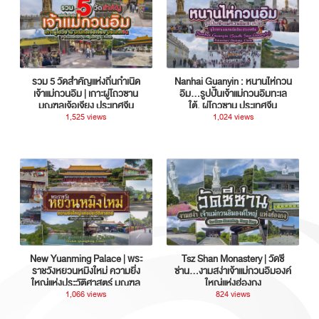
รวม 5 วัดสำคัญแห่งถิ่นกำเนิด
Nanhai Guanyin : หนานไห่กวน
เจ้าแม่กวนอิม | เกาะผู่โถวซาน
อิม...รูปปั้นเจ้าแม่กวนอิมทะเล
มณฑลเจ้อเจียง ประเทศจีน
ใต้, ผู่โถวซาน ประเทศจีน
1,525 views
1,024 views
New Yuanming Palace | พระ
Tsz Shan Monastery | วัดซี
ราชวังหยวนหมิงใหม่ ความยิ่ง
ซ่าน…งามสง่าเจ้าแม่กวนอิมองค์
ใหญ่แห่งประวัติศาสตร์ มณฑล
ใหญ่แห่งฮ่องกง
กวางตุ้ง ประเทศจีน
1,066 views
824 views