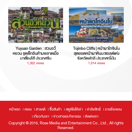
Yuyuan Garden : สวนอวี้
Tojinbo Cliffs | หน้าผาโทจินโบ
หยวน จุดเช็กอินห้ามพลาดเมื่อ
สุดยอดหน้าผาหินบะซอลต์แห่ง
มาเซี่ยงไฮ้ ประเทศจีน
จังหวัดฟุกุอิ ประเทศญี่ปุ่น
1,302 views
1,014 views
หน้าแรก
เพลง
สารคดี
ซื้อสินค้า
สตูดิโอให้เช่า
ค่าลิขสิทธิ์
รายชื่อเพลง
เกี่ยวกับเรา
ข่าวสารและกิจกรรม
ติดต่อเรา
Copyright ® 2016, Rose Media and Entertainment Co., Ltd., All rights
Reserved.