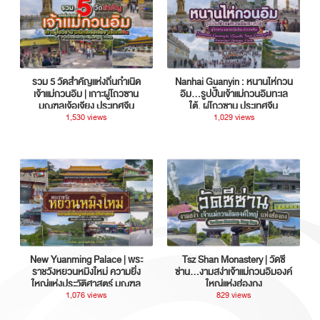
รวม 5 วัดสำคัญแห่งถิ่นกำเนิด
Nanhai Guanyin : หนานไห่กวน
เจ้าแม่กวนอิม | เกาะผู่โถวซาน
อิม...รูปปั้นเจ้าแม่กวนอิมทะเล
มณฑลเจ้อเจียง ประเทศจีน
ใต้, ผู่โถวซาน ประเทศจีน
1,530 views
1,029 views
New Yuanming Palace | พระ
Tsz Shan Monastery | วัดซี
ราชวังหยวนหมิงใหม่ ความยิ่ง
ซ่าน…งามสง่าเจ้าแม่กวนอิมองค์
ใหญ่แห่งประวัติศาสตร์ มณฑล
ใหญ่แห่งฮ่องกง
กวางตุ้ง ประเทศจีน
1,076 views
829 views