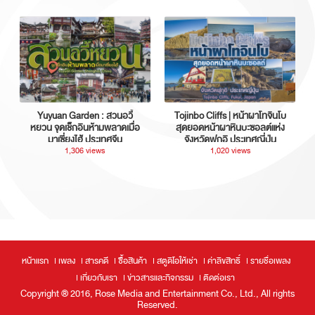
Yuyuan Garden : สวนอวี้
Tojinbo Cliffs | หน้าผาโทจินโบ
หยวน จุดเช็กอินห้ามพลาดเมื่อ
สุดยอดหน้าผาหินบะซอลต์แห่ง
มาเซี่ยงไฮ้ ประเทศจีน
จังหวัดฟุกุอิ ประเทศญี่ปุ่น
1,306 views
1,020 views
หน้าแรก
เพลง
สารคดี
ซื้อสินค้า
สตูดิโอให้เช่า
ค่าลิขสิทธิ์
รายชื่อเพลง
เกี่ยวกับเรา
ข่าวสารและกิจกรรม
ติดต่อเรา
Copyright ® 2016, Rose Media and Entertainment Co., Ltd., All rights
Reserved.