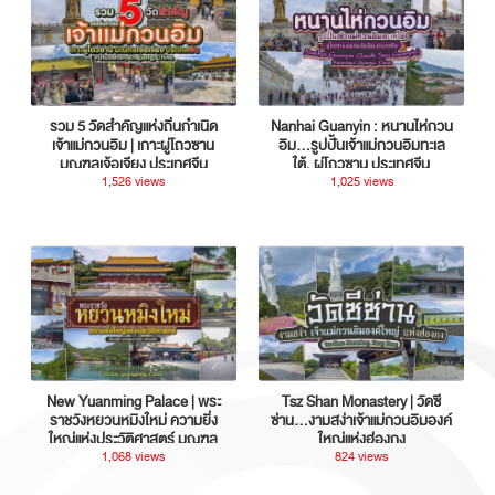
รวม 5 วัดสำคัญแห่งถิ่นกำเนิด
Nanhai Guanyin : หนานไห่กวน
เจ้าแม่กวนอิม | เกาะผู่โถวซาน
อิม...รูปปั้นเจ้าแม่กวนอิมทะเล
มณฑลเจ้อเจียง ประเทศจีน
ใต้, ผู่โถวซาน ประเทศจีน
1,526 views
1,025 views
New Yuanming Palace | พระ
Tsz Shan Monastery | วัดซี
ราชวังหยวนหมิงใหม่ ความยิ่ง
ซ่าน…งามสง่าเจ้าแม่กวนอิมองค์
ใหญ่แห่งประวัติศาสตร์ มณฑล
ใหญ่แห่งฮ่องกง
กวางตุ้ง ประเทศจีน
1,068 views
824 views