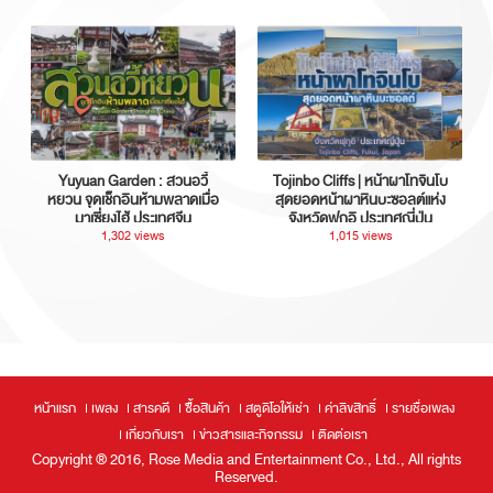
Yuyuan Garden : สวนอวี้
Tojinbo Cliffs | หน้าผาโทจินโบ
หยวน จุดเช็กอินห้ามพลาดเมื่อ
สุดยอดหน้าผาหินบะซอลต์แห่ง
มาเซี่ยงไฮ้ ประเทศจีน
จังหวัดฟุกุอิ ประเทศญี่ปุ่น
1,302 views
1,015 views
หน้าแรก
เพลง
สารคดี
ซื้อสินค้า
สตูดิโอให้เช่า
ค่าลิขสิทธิ์
รายชื่อเพลง
เกี่ยวกับเรา
ข่าวสารและกิจกรรม
ติดต่อเรา
Copyright ® 2016, Rose Media and Entertainment Co., Ltd., All rights
Reserved.