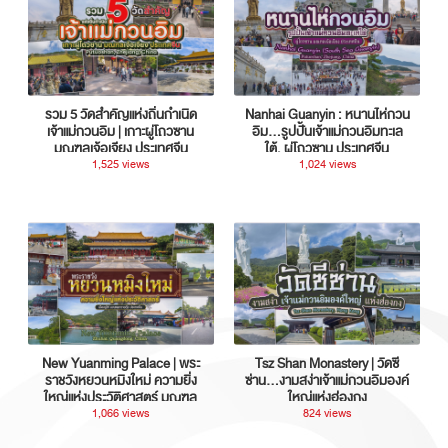
รวม 5 วัดสำคัญแห่งถิ่นกำเนิด
Nanhai Guanyin : หนานไห่กวน
เจ้าแม่กวนอิม | เกาะผู่โถวซาน
อิม...รูปปั้นเจ้าแม่กวนอิมทะเล
มณฑลเจ้อเจียง ประเทศจีน
ใต้, ผู่โถวซาน ประเทศจีน
1,525 views
1,024 views
New Yuanming Palace | พระ
Tsz Shan Monastery | วัดซี
ราชวังหยวนหมิงใหม่ ความยิ่ง
ซ่าน…งามสง่าเจ้าแม่กวนอิมองค์
ใหญ่แห่งประวัติศาสตร์ มณฑล
ใหญ่แห่งฮ่องกง
กวางตุ้ง ประเทศจีน
1,066 views
824 views