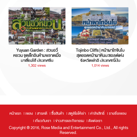
Yuyuan Garden : สวนอวี้
Tojinbo Cliffs | หน้าผาโทจินโบ
หยวน จุดเช็กอินห้ามพลาดเมื่อ
สุดยอดหน้าผาหินบะซอลต์แห่ง
มาเซี่ยงไฮ้ ประเทศจีน
จังหวัดฟุกุอิ ประเทศญี่ปุ่น
1,302 views
1,014 views
หน้าแรก
เพลง
สารคดี
ซื้อสินค้า
สตูดิโอให้เช่า
ค่าลิขสิทธิ์
รายชื่อเพลง
เกี่ยวกับเรา
ข่าวสารและกิจกรรม
ติดต่อเรา
Copyright ® 2016, Rose Media and Entertainment Co., Ltd., All rights
Reserved.