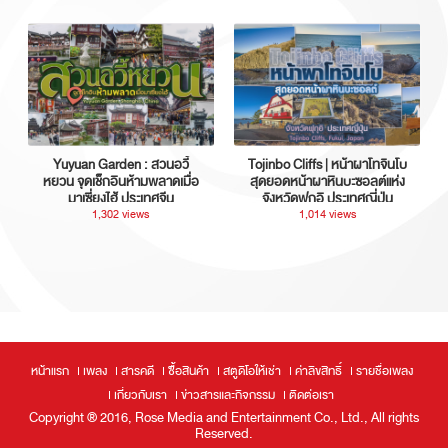
Yuyuan Garden : สวนอวี้
Tojinbo Cliffs | หน้าผาโทจินโบ
หยวน จุดเช็กอินห้ามพลาดเมื่อ
สุดยอดหน้าผาหินบะซอลต์แห่ง
มาเซี่ยงไฮ้ ประเทศจีน
จังหวัดฟุกุอิ ประเทศญี่ปุ่น
1,302 views
1,014 views
หน้าแรก
เพลง
สารคดี
ซื้อสินค้า
สตูดิโอให้เช่า
ค่าลิขสิทธิ์
รายชื่อเพลง
เกี่ยวกับเรา
ข่าวสารและกิจกรรม
ติดต่อเรา
Copyright ® 2016, Rose Media and Entertainment Co., Ltd., All rights
Reserved.