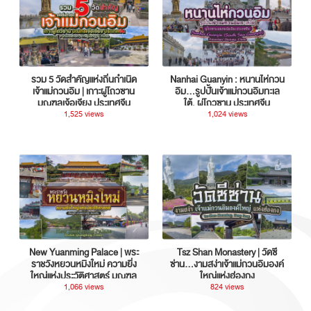
รวม 5 วัดสำคัญแห่งถิ่นกำเนิด
Nanhai Guanyin : หนานไห่กวน
เจ้าแม่กวนอิม | เกาะผู่โถวซาน
อิม...รูปปั้นเจ้าแม่กวนอิมทะเล
มณฑลเจ้อเจียง ประเทศจีน
ใต้, ผู่โถวซาน ประเทศจีน
1,525 views
1,024 views
New Yuanming Palace | พระ
Tsz Shan Monastery | วัดซี
ราชวังหยวนหมิงใหม่ ความยิ่ง
ซ่าน…งามสง่าเจ้าแม่กวนอิมองค์
ใหญ่แห่งประวัติศาสตร์ มณฑล
ใหญ่แห่งฮ่องกง
กวางตุ้ง ประเทศจีน
1,066 views
824 views