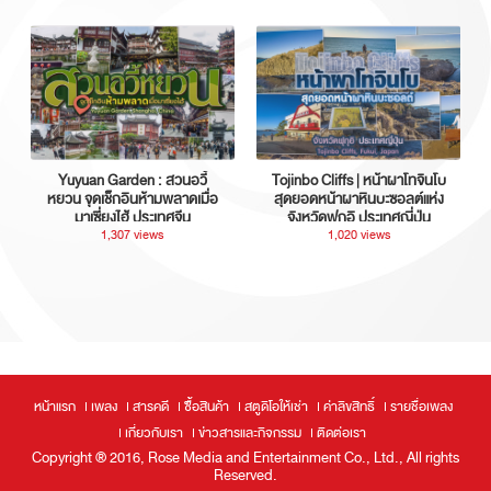
Yuyuan Garden : สวนอวี้
Tojinbo Cliffs | หน้าผาโทจินโบ
หยวน จุดเช็กอินห้ามพลาดเมื่อ
สุดยอดหน้าผาหินบะซอลต์แห่ง
มาเซี่ยงไฮ้ ประเทศจีน
จังหวัดฟุกุอิ ประเทศญี่ปุ่น
1,307 views
1,020 views
หน้าแรก
เพลง
สารคดี
ซื้อสินค้า
สตูดิโอให้เช่า
ค่าลิขสิทธิ์
รายชื่อเพลง
เกี่ยวกับเรา
ข่าวสารและกิจกรรม
ติดต่อเรา
Copyright ® 2016, Rose Media and Entertainment Co., Ltd., All rights
Reserved.