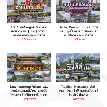
รวม 5 วัดสำคัญแห่งถิ่นกำเนิด
Nanhai Guanyin : หนานไห่กวน
เจ้าแม่กวนอิม | เกาะผู่โถวซาน
อิม...รูปปั้นเจ้าแม่กวนอิมทะเล
มณฑลเจ้อเจียง ประเทศจีน
ใต้, ผู่โถวซาน ประเทศจีน
1,532 views
1,029 views
New Yuanming Palace | พระ
Tsz Shan Monastery | วัดซี
ราชวังหยวนหมิงใหม่ ความยิ่ง
ซ่าน…งามสง่าเจ้าแม่กวนอิมองค์
ใหญ่แห่งประวัติศาสตร์ มณฑล
ใหญ่แห่งฮ่องกง
กวางตุ้ง ประเทศจีน
1,076 views
829 views