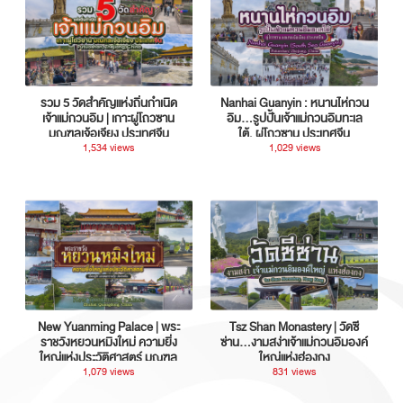
รวม 5 วัดสำคัญแห่งถิ่นกำเนิด
Nanhai Guanyin : หนานไห่กวน
เจ้าแม่กวนอิม | เกาะผู่โถวซาน
อิม...รูปปั้นเจ้าแม่กวนอิมทะเล
มณฑลเจ้อเจียง ประเทศจีน
ใต้, ผู่โถวซาน ประเทศจีน
1,534 views
1,029 views
New Yuanming Palace | พระ
Tsz Shan Monastery | วัดซี
ราชวังหยวนหมิงใหม่ ความยิ่ง
ซ่าน…งามสง่าเจ้าแม่กวนอิมองค์
ใหญ่แห่งประวัติศาสตร์ มณฑล
ใหญ่แห่งฮ่องกง
กวางตุ้ง ประเทศจีน
1,079 views
831 views