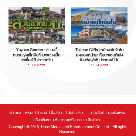
Yuyuan Garden : สวนอวี้
Tojinbo Cliffs | หน้าผาโทจินโบ
หยวน จุดเช็กอินห้ามพลาดเมื่อ
สุดยอดหน้าผาหินบะซอลต์แห่ง
มาเซี่ยงไฮ้ ประเทศจีน
จังหวัดฟุกุอิ ประเทศญี่ปุ่น
1,308 views
1,024 views
หน้าแรก
เพลง
สารคดี
ซื้อสินค้า
สตูดิโอให้เช่า
ค่าลิขสิทธิ์
รายชื่อเพลง
เกี่ยวกับเรา
ข่าวสารและกิจกรรม
ติดต่อเรา
Copyright ® 2016, Rose Media and Entertainment Co., Ltd., All rights
Reserved.