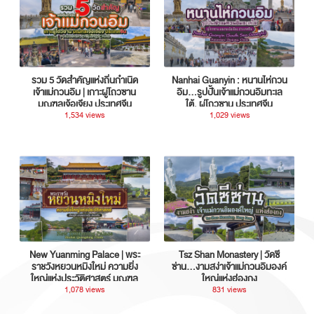
รวม 5 วัดสำคัญแห่งถิ่นกำเนิด
Nanhai Guanyin : หนานไห่กวน
เจ้าแม่กวนอิม | เกาะผู่โถวซาน
อิม...รูปปั้นเจ้าแม่กวนอิมทะเล
มณฑลเจ้อเจียง ประเทศจีน
ใต้, ผู่โถวซาน ประเทศจีน
1,534 views
1,029 views
New Yuanming Palace | พระ
Tsz Shan Monastery | วัดซี
ราชวังหยวนหมิงใหม่ ความยิ่ง
ซ่าน…งามสง่าเจ้าแม่กวนอิมองค์
ใหญ่แห่งประวัติศาสตร์ มณฑล
ใหญ่แห่งฮ่องกง
กวางตุ้ง ประเทศจีน
1,078 views
831 views