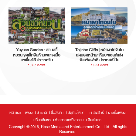
Yuyuan Garden : สวนอวี้
Tojinbo Cliffs | หน้าผาโทจินโบ
หยวน จุดเช็กอินห้ามพลาดเมื่อ
สุดยอดหน้าผาหินบะซอลต์แห่ง
มาเซี่ยงไฮ้ ประเทศจีน
จังหวัดฟุกุอิ ประเทศญี่ปุ่น
1,307 views
1,023 views
หน้าแรก
เพลง
สารคดี
ซื้อสินค้า
สตูดิโอให้เช่า
ค่าลิขสิทธิ์
รายชื่อเพลง
เกี่ยวกับเรา
ข่าวสารและกิจกรรม
ติดต่อเรา
Copyright ® 2016, Rose Media and Entertainment Co., Ltd., All rights
Reserved.