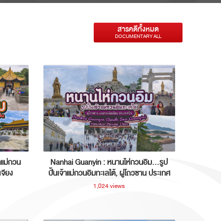
สารคดีทั้งหมด
DOCUMENTARY ALL
าแม่กวน
Nanhai Guanyin : หนานไห่กวนอิม...รูป
เจียง
ปั้นเจ้าแม่กวนอิมทะเลใต้, ผู่โถวซาน ประเทศ
จีน
1,024 views