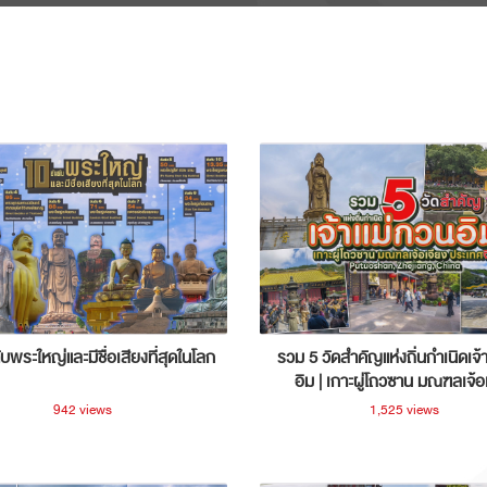
ับพระใหญ่และมีชื่อเสียงที่สุดในโลก
รวม 5 วัดสำคัญแห่งถิ่นกำเนิดเจ้
อิม | เกาะผู่โถวซาน มณฑลเจ้อ
ประเทศจีน
942 views
1,525 views