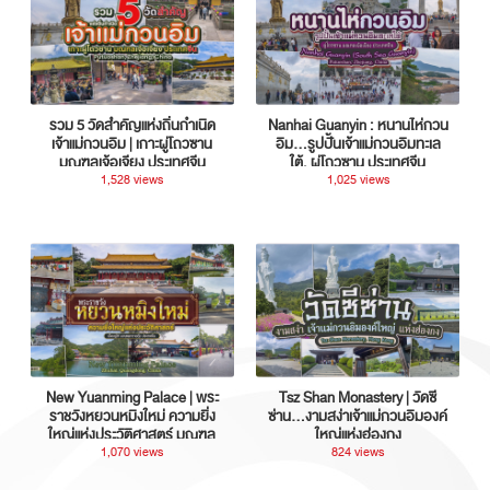
รวม 5 วัดสำคัญแห่งถิ่นกำเนิด
Nanhai Guanyin : หนานไห่กวน
เจ้าแม่กวนอิม | เกาะผู่โถวซาน
อิม...รูปปั้นเจ้าแม่กวนอิมทะเล
มณฑลเจ้อเจียง ประเทศจีน
ใต้, ผู่โถวซาน ประเทศจีน
1,528 views
1,025 views
New Yuanming Palace | พระ
Tsz Shan Monastery | วัดซี
ราชวังหยวนหมิงใหม่ ความยิ่ง
ซ่าน…งามสง่าเจ้าแม่กวนอิมองค์
ใหญ่แห่งประวัติศาสตร์ มณฑล
ใหญ่แห่งฮ่องกง
กวางตุ้ง ประเทศจีน
1,070 views
824 views