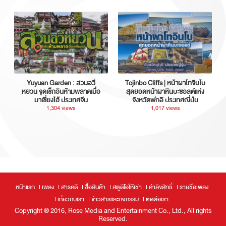
Yuyuan Garden : สวนอวี้
Tojinbo Cliffs | หน้าผาโทจินโบ
หยวน จุดเช็กอินห้ามพลาดเมื่อ
สุดยอดหน้าผาหินบะซอลต์แห่ง
มาเซี่ยงไฮ้ ประเทศจีน
จังหวัดฟุกุอิ ประเทศญี่ปุ่น
1,304 views
1,017 views
หน้าแรก
เพลง
สารคดี
ซื้อสินค้า
สตูดิโอให้เช่า
ค่าลิขสิทธิ์
รายชื่อเพลง
เกี่ยวกับเรา
ข่าวสารและกิจกรรม
ติดต่อเรา
Copyright ® 2016, Rose Media and Entertainment Co., Ltd., All rights
Reserved.