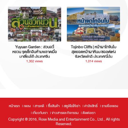
Yuyuan Garden : สวนอวี้
Tojinbo Cliffs | หน้าผาโทจินโบ
หยวน จุดเช็กอินห้ามพลาดเมื่อ
สุดยอดหน้าผาหินบะซอลต์แห่ง
มาเซี่ยงไฮ้ ประเทศจีน
จังหวัดฟุกุอิ ประเทศญี่ปุ่น
1,302 views
1,014 views
หน้าแรก
เพลง
สารคดี
ซื้อสินค้า
สตูดิโอให้เช่า
ค่าลิขสิทธิ์
รายชื่อเพลง
เกี่ยวกับเรา
ข่าวสารและกิจกรรม
ติดต่อเรา
Copyright ® 2016, Rose Media and Entertainment Co., Ltd., All rights
Reserved.