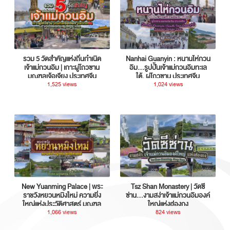
รวม 5 วัดสำคัญแห่งถิ่นกำเนิด
Nanhai Guanyin : หนานไห่กวน
เจ้าแม่กวนอิม | เกาะผู่โถวซาน
อิม...รูปปั้นเจ้าแม่กวนอิมทะเล
มณฑลเจ้อเจียง ประเทศจีน
ใต้, ผู่โถวซาน ประเทศจีน
1,525 views
1,024 views
New Yuanming Palace | พระ
Tsz Shan Monastery | วัดซี
ราชวังหยวนหมิงใหม่ ความยิ่ง
ซ่าน…งามสง่าเจ้าแม่กวนอิมองค์
ใหญ่แห่งประวัติศาสตร์ มณฑล
ใหญ่แห่งฮ่องกง
กวางตุ้ง ประเทศจีน
1,066 views
824 views