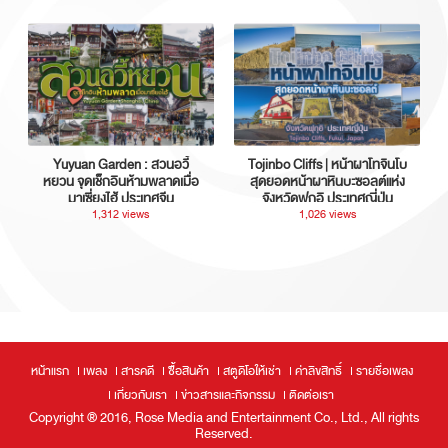
Yuyuan Garden : สวนอวี้
Tojinbo Cliffs | หน้าผาโทจินโบ
หยวน จุดเช็กอินห้ามพลาดเมื่อ
สุดยอดหน้าผาหินบะซอลต์แห่ง
มาเซี่ยงไฮ้ ประเทศจีน
จังหวัดฟุกุอิ ประเทศญี่ปุ่น
1,312 views
1,026 views
หน้าแรก
เพลง
สารคดี
ซื้อสินค้า
สตูดิโอให้เช่า
ค่าลิขสิทธิ์
รายชื่อเพลง
เกี่ยวกับเรา
ข่าวสารและกิจกรรม
ติดต่อเรา
Copyright ® 2016, Rose Media and Entertainment Co., Ltd., All rights
Reserved.