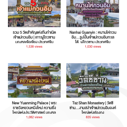
รวม 5 วัดสำคัญแห่งถิ่นกำเนิด
Nanhai Guanyin : หนานไห่กวน
เจ้าแม่กวนอิม | เกาะผู่โถวซาน
อิม...รูปปั้นเจ้าแม่กวนอิมทะเล
มณฑลเจ้อเจียง ประเทศจีน
ใต้, ผู่โถวซาน ประเทศจีน
1,538 views
1,030 views
New Yuanming Palace | พระ
Tsz Shan Monastery | วัดซี
ราชวังหยวนหมิงใหม่ ความยิ่ง
ซ่าน…งามสง่าเจ้าแม่กวนอิมองค์
ใหญ่แห่งประวัติศาสตร์ มณฑล
ใหญ่แห่งฮ่องกง
กวางตุ้ง ประเทศจีน
1,082 views
835 views