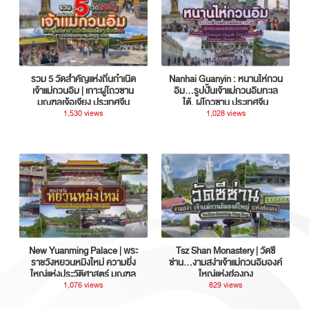
รวม 5 วัดสำคัญแห่งถิ่นกำเนิด
Nanhai Guanyin : หนานไห่กวน
เจ้าแม่กวนอิม | เกาะผู่โถวซาน
อิม...รูปปั้นเจ้าแม่กวนอิมทะเล
มณฑลเจ้อเจียง ประเทศจีน
ใต้, ผู่โถวซาน ประเทศจีน
1,530 views
1,028 views
New Yuanming Palace | พระ
Tsz Shan Monastery | วัดซี
ราชวังหยวนหมิงใหม่ ความยิ่ง
ซ่าน…งามสง่าเจ้าแม่กวนอิมองค์
ใหญ่แห่งประวัติศาสตร์ มณฑล
ใหญ่แห่งฮ่องกง
กวางตุ้ง ประเทศจีน
1,076 views
829 views