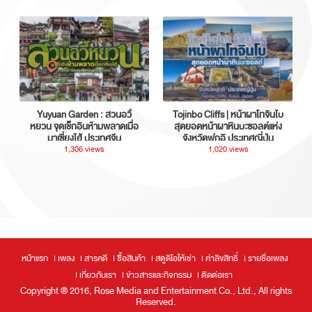
Yuyuan Garden : สวนอวี้
Tojinbo Cliffs | หน้าผาโทจินโบ
หยวน จุดเช็กอินห้ามพลาดเมื่อ
สุดยอดหน้าผาหินบะซอลต์แห่ง
มาเซี่ยงไฮ้ ประเทศจีน
จังหวัดฟุกุอิ ประเทศญี่ปุ่น
1,306 views
1,020 views
หน้าแรก
เพลง
สารคดี
ซื้อสินค้า
สตูดิโอให้เช่า
ค่าลิขสิทธิ์
รายชื่อเพลง
เกี่ยวกับเรา
ข่าวสารและกิจกรรม
ติดต่อเรา
Copyright ® 2016, Rose Media and Entertainment Co., Ltd., All rights
Reserved.