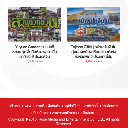
Yuyuan Garden : สวนอวี้
Tojinbo Cliffs | หน้าผาโทจินโบ
หยวน จุดเช็กอินห้ามพลาดเมื่อ
สุดยอดหน้าผาหินบะซอลต์แห่ง
มาเซี่ยงไฮ้ ประเทศจีน
จังหวัดฟุกุอิ ประเทศญี่ปุ่น
1,306 views
1,020 views
หน้าแรก
เพลง
สารคดี
ซื้อสินค้า
สตูดิโอให้เช่า
ค่าลิขสิทธิ์
รายชื่อเพลง
เกี่ยวกับเรา
ข่าวสารและกิจกรรม
ติดต่อเรา
Copyright ® 2016, Rose Media and Entertainment Co., Ltd., All rights
Reserved.