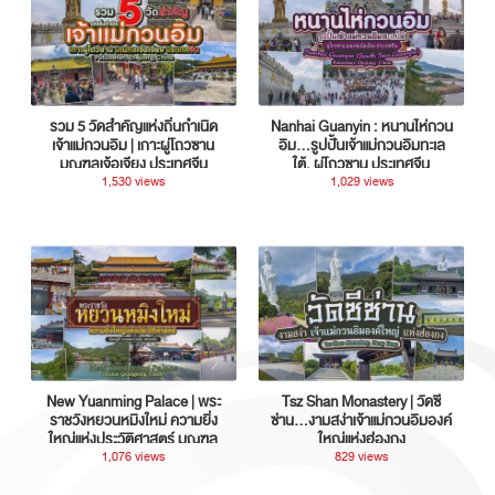
รวม 5 วัดสำคัญแห่งถิ่นกำเนิด
Nanhai Guanyin : หนานไห่กวน
เจ้าแม่กวนอิม | เกาะผู่โถวซาน
อิม...รูปปั้นเจ้าแม่กวนอิมทะเล
มณฑลเจ้อเจียง ประเทศจีน
ใต้, ผู่โถวซาน ประเทศจีน
1,530 views
1,029 views
New Yuanming Palace | พระ
Tsz Shan Monastery | วัดซี
ราชวังหยวนหมิงใหม่ ความยิ่ง
ซ่าน…งามสง่าเจ้าแม่กวนอิมองค์
ใหญ่แห่งประวัติศาสตร์ มณฑล
ใหญ่แห่งฮ่องกง
กวางตุ้ง ประเทศจีน
1,076 views
829 views