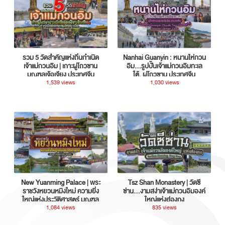
รวม 5 วัดสำคัญแห่งถิ่นกำเนิด
Nanhai Guanyin : หนานไห่กวน
เจ้าแม่กวนอิม | เกาะผู่โถวซาน
อิม...รูปปั้นเจ้าแม่กวนอิมทะเล
มณฑลเจ้อเจียง ประเทศจีน
ใต้, ผู่โถวซาน ประเทศจีน
1,539 views
1,030 views
New Yuanming Palace | พระ
Tsz Shan Monastery | วัดซี
ราชวังหยวนหมิงใหม่ ความยิ่ง
ซ่าน…งามสง่าเจ้าแม่กวนอิมองค์
ใหญ่แห่งประวัติศาสตร์ มณฑล
ใหญ่แห่งฮ่องกง
กวางตุ้ง ประเทศจีน
1,084 views
835 views