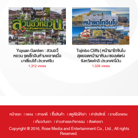
Yuyuan Garden : สวนอวี้
Tojinbo Cliffs | หน้าผาโทจินโบ
หยวน จุดเช็กอินห้ามพลาดเมื่อ
สุดยอดหน้าผาหินบะซอลต์แห่ง
มาเซี่ยงไฮ้ ประเทศจีน
จังหวัดฟุกุอิ ประเทศญี่ปุ่น
1,312 views
1,026 views
หน้าแรก
เพลง
สารคดี
ซื้อสินค้า
สตูดิโอให้เช่า
ค่าลิขสิทธิ์
รายชื่อเพลง
เกี่ยวกับเรา
ข่าวสารและกิจกรรม
ติดต่อเรา
Copyright ® 2016, Rose Media and Entertainment Co., Ltd., All rights
Reserved.