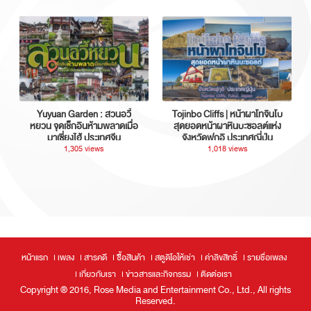
Yuyuan Garden : สวนอวี้
Tojinbo Cliffs | หน้าผาโทจินโบ
หยวน จุดเช็กอินห้ามพลาดเมื่อ
สุดยอดหน้าผาหินบะซอลต์แห่ง
มาเซี่ยงไฮ้ ประเทศจีน
จังหวัดฟุกุอิ ประเทศญี่ปุ่น
1,305 views
1,018 views
หน้าแรก
เพลง
สารคดี
ซื้อสินค้า
สตูดิโอให้เช่า
ค่าลิขสิทธิ์
รายชื่อเพลง
เกี่ยวกับเรา
ข่าวสารและกิจกรรม
ติดต่อเรา
Copyright ® 2016, Rose Media and Entertainment Co., Ltd., All rights
Reserved.