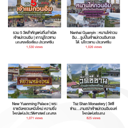
รวม 5 วัดสำคัญแห่งถิ่นกำเนิด
Nanhai Guanyin : หนานไห่กวน
เจ้าแม่กวนอิม | เกาะผู่โถวซาน
อิม...รูปปั้นเจ้าแม่กวนอิมทะเล
มณฑลเจ้อเจียง ประเทศจีน
ใต้, ผู่โถวซาน ประเทศจีน
1,530 views
1,026 views
New Yuanming Palace | พระ
Tsz Shan Monastery | วัดซี
ราชวังหยวนหมิงใหม่ ความยิ่ง
ซ่าน…งามสง่าเจ้าแม่กวนอิมองค์
ใหญ่แห่งประวัติศาสตร์ มณฑล
ใหญ่แห่งฮ่องกง
กวางตุ้ง ประเทศจีน
1,071 views
825 views