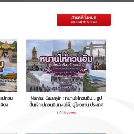
สารคดีทั้งหมด
DOCUMENTARY ALL
าแม่กวน
Nanhai Guanyin : หนานไห่กวนอิม...รูป
เจียง
ปั้นเจ้าแม่กวนอิมทะเลใต้, ผู่โถวซาน ประเทศ
จีน
1,025 views