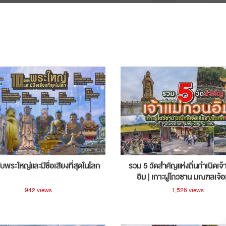
ับพระใหญ่และมีชื่อเสียงที่สุดในโลก
รวม 5 วัดสำคัญแห่งถิ่นกำเนิดเจ้
อิม | เกาะผู่โถวซาน มณฑลเจ้อ
ประเทศจีน
942 views
1,526 views