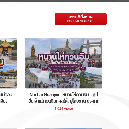
สารคดีทั้งหมด
DOCUMENTARY ALL
าแม่กวน
Nanhai Guanyin : หนานไห่กวนอิม...รูป
เจียง
ปั้นเจ้าแม่กวนอิมทะเลใต้, ผู่โถวซาน ประเทศ
จีน
1,025 views