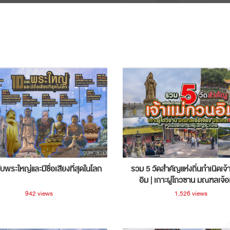
ับพระใหญ่และมีชื่อเสียงที่สุดในโลก
รวม 5 วัดสำคัญแห่งถิ่นกำเนิดเจ้
อิม | เกาะผู่โถวซาน มณฑลเจ้อ
ประเทศจีน
942 views
1,526 views