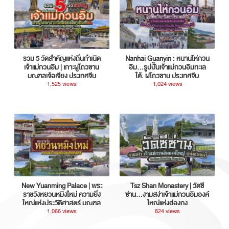
รวม 5 วัดสำคัญแห่งถิ่นกำเนิด
Nanhai Guanyin : หนานไห่กวน
เจ้าแม่กวนอิม | เกาะผู่โถวซาน
อิม...รูปปั้นเจ้าแม่กวนอิมทะเล
มณฑลเจ้อเจียง ประเทศจีน
ใต้, ผู่โถวซาน ประเทศจีน
1,525 views
1,024 views
New Yuanming Palace | พระ
Tsz Shan Monastery | วัดซี
ราชวังหยวนหมิงใหม่ ความยิ่ง
ซ่าน…งามสง่าเจ้าแม่กวนอิมองค์
ใหญ่แห่งประวัติศาสตร์ มณฑล
ใหญ่แห่งฮ่องกง
กวางตุ้ง ประเทศจีน
1,066 views
824 views