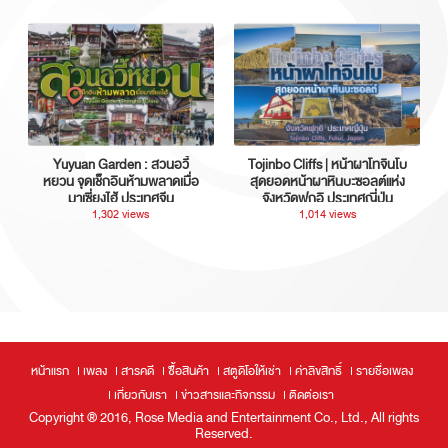
Yuyuan Garden : สวนอวี้
Tojinbo Cliffs | หน้าผาโทจินโบ
หยวน จุดเช็กอินห้ามพลาดเมื่อ
สุดยอดหน้าผาหินบะซอลต์แห่ง
มาเซี่ยงไฮ้ ประเทศจีน
จังหวัดฟุกุอิ ประเทศญี่ปุ่น
1,302 views
1,014 views
หน้าแรก
เพลง
สารคดี
ซื้อสินค้า
สตูดิโอให้เช่า
ค่าลิขสิทธิ์
รายชื่อเพลง
เกี่ยวกับเรา
ข่าวสารและกิจกรรม
ติดต่อเรา
Copyright ® 2016, Rose Media and Entertainment Co., Ltd., All rights
Reserved.