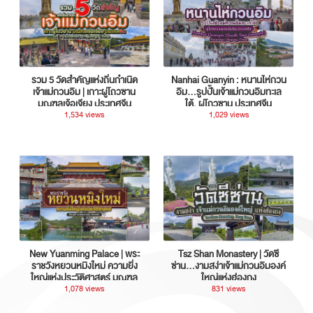
รวม 5 วัดสำคัญแห่งถิ่นกำเนิด
Nanhai Guanyin : หนานไห่กวน
เจ้าแม่กวนอิม | เกาะผู่โถวซาน
อิม...รูปปั้นเจ้าแม่กวนอิมทะเล
มณฑลเจ้อเจียง ประเทศจีน
ใต้, ผู่โถวซาน ประเทศจีน
1,534 views
1,029 views
New Yuanming Palace | พระ
Tsz Shan Monastery | วัดซี
ราชวังหยวนหมิงใหม่ ความยิ่ง
ซ่าน…งามสง่าเจ้าแม่กวนอิมองค์
ใหญ่แห่งประวัติศาสตร์ มณฑล
ใหญ่แห่งฮ่องกง
กวางตุ้ง ประเทศจีน
1,078 views
831 views