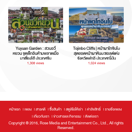
Yuyuan Garden : สวนอวี้
Tojinbo Cliffs | หน้าผาโทจินโบ
หยวน จุดเช็กอินห้ามพลาดเมื่อ
สุดยอดหน้าผาหินบะซอลต์แห่ง
มาเซี่ยงไฮ้ ประเทศจีน
จังหวัดฟุกุอิ ประเทศญี่ปุ่น
1,308 views
1,024 views
หน้าแรก
เพลง
สารคดี
ซื้อสินค้า
สตูดิโอให้เช่า
ค่าลิขสิทธิ์
รายชื่อเพลง
เกี่ยวกับเรา
ข่าวสารและกิจกรรม
ติดต่อเรา
Copyright ® 2016, Rose Media and Entertainment Co., Ltd., All rights
Reserved.