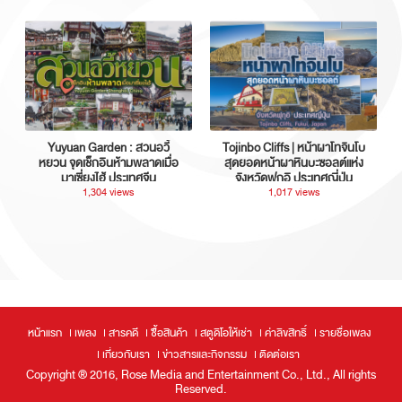
Yuyuan Garden : สวนอวี้
Tojinbo Cliffs | หน้าผาโทจินโบ
หยวน จุดเช็กอินห้ามพลาดเมื่อ
สุดยอดหน้าผาหินบะซอลต์แห่ง
มาเซี่ยงไฮ้ ประเทศจีน
จังหวัดฟุกุอิ ประเทศญี่ปุ่น
1,304 views
1,017 views
หน้าแรก
เพลง
สารคดี
ซื้อสินค้า
สตูดิโอให้เช่า
ค่าลิขสิทธิ์
รายชื่อเพลง
เกี่ยวกับเรา
ข่าวสารและกิจกรรม
ติดต่อเรา
Copyright ® 2016, Rose Media and Entertainment Co., Ltd., All rights
Reserved.