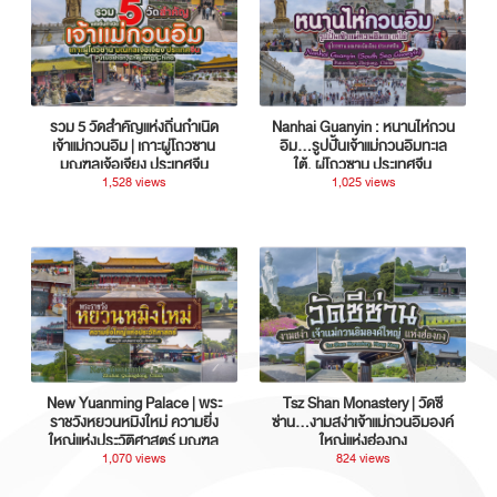
รวม 5 วัดสำคัญแห่งถิ่นกำเนิด
Nanhai Guanyin : หนานไห่กวน
เจ้าแม่กวนอิม | เกาะผู่โถวซาน
อิม...รูปปั้นเจ้าแม่กวนอิมทะเล
มณฑลเจ้อเจียง ประเทศจีน
ใต้, ผู่โถวซาน ประเทศจีน
1,528 views
1,025 views
New Yuanming Palace | พระ
Tsz Shan Monastery | วัดซี
ราชวังหยวนหมิงใหม่ ความยิ่ง
ซ่าน…งามสง่าเจ้าแม่กวนอิมองค์
ใหญ่แห่งประวัติศาสตร์ มณฑล
ใหญ่แห่งฮ่องกง
กวางตุ้ง ประเทศจีน
1,070 views
824 views