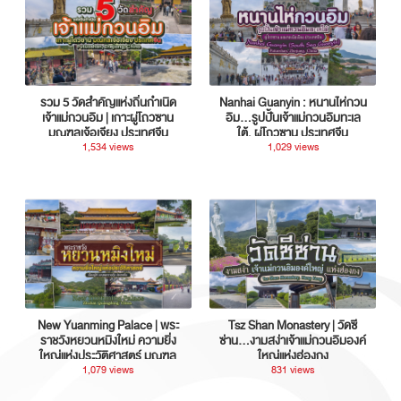
รวม 5 วัดสำคัญแห่งถิ่นกำเนิด
Nanhai Guanyin : หนานไห่กวน
เจ้าแม่กวนอิม | เกาะผู่โถวซาน
อิม...รูปปั้นเจ้าแม่กวนอิมทะเล
มณฑลเจ้อเจียง ประเทศจีน
ใต้, ผู่โถวซาน ประเทศจีน
1,534 views
1,029 views
New Yuanming Palace | พระ
Tsz Shan Monastery | วัดซี
ราชวังหยวนหมิงใหม่ ความยิ่ง
ซ่าน…งามสง่าเจ้าแม่กวนอิมองค์
ใหญ่แห่งประวัติศาสตร์ มณฑล
ใหญ่แห่งฮ่องกง
กวางตุ้ง ประเทศจีน
1,079 views
831 views