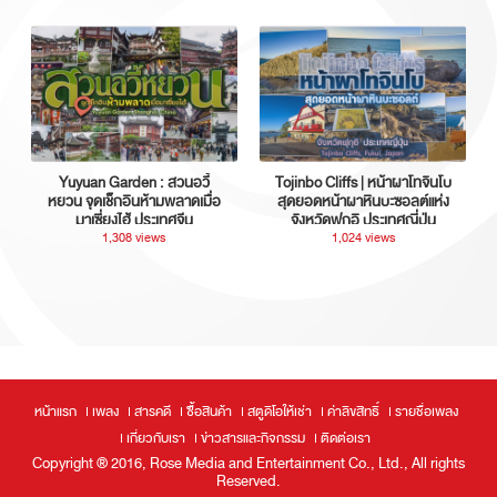
Yuyuan Garden : สวนอวี้
Tojinbo Cliffs | หน้าผาโทจินโบ
หยวน จุดเช็กอินห้ามพลาดเมื่อ
สุดยอดหน้าผาหินบะซอลต์แห่ง
มาเซี่ยงไฮ้ ประเทศจีน
จังหวัดฟุกุอิ ประเทศญี่ปุ่น
1,308 views
1,024 views
หน้าแรก
เพลง
สารคดี
ซื้อสินค้า
สตูดิโอให้เช่า
ค่าลิขสิทธิ์
รายชื่อเพลง
เกี่ยวกับเรา
ข่าวสารและกิจกรรม
ติดต่อเรา
Copyright ® 2016, Rose Media and Entertainment Co., Ltd., All rights
Reserved.