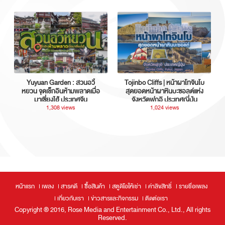
Yuyuan Garden : สวนอวี้
Tojinbo Cliffs | หน้าผาโทจินโบ
หยวน จุดเช็กอินห้ามพลาดเมื่อ
สุดยอดหน้าผาหินบะซอลต์แห่ง
มาเซี่ยงไฮ้ ประเทศจีน
จังหวัดฟุกุอิ ประเทศญี่ปุ่น
1,308 views
1,024 views
หน้าแรก
เพลง
สารคดี
ซื้อสินค้า
สตูดิโอให้เช่า
ค่าลิขสิทธิ์
รายชื่อเพลง
เกี่ยวกับเรา
ข่าวสารและกิจกรรม
ติดต่อเรา
Copyright ® 2016, Rose Media and Entertainment Co., Ltd., All rights
Reserved.