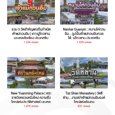
รวม 5 วัดสำคัญแห่งถิ่นกำเนิด
Nanhai Guanyin : หนานไห่กวน
เจ้าแม่กวนอิม | เกาะผู่โถวซาน
อิม...รูปปั้นเจ้าแม่กวนอิมทะเล
มณฑลเจ้อเจียง ประเทศจีน
ใต้, ผู่โถวซาน ประเทศจีน
1,534 views
1,029 views
New Yuanming Palace | พระ
Tsz Shan Monastery | วัดซี
ราชวังหยวนหมิงใหม่ ความยิ่ง
ซ่าน…งามสง่าเจ้าแม่กวนอิมองค์
ใหญ่แห่งประวัติศาสตร์ มณฑล
ใหญ่แห่งฮ่องกง
กวางตุ้ง ประเทศจีน
1,079 views
831 views