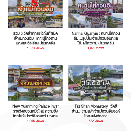
รวม 5 วัดสำคัญแห่งถิ่นกำเนิด
Nanhai Guanyin : หนานไห่กวน
เจ้าแม่กวนอิม | เกาะผู่โถวซาน
อิม...รูปปั้นเจ้าแม่กวนอิมทะเล
มณฑลเจ้อเจียง ประเทศจีน
ใต้, ผู่โถวซาน ประเทศจีน
1,523 views
1,023 views
New Yuanming Palace | พระ
Tsz Shan Monastery | วัดซี
ราชวังหยวนหมิงใหม่ ความยิ่ง
ซ่าน…งามสง่าเจ้าแม่กวนอิมองค์
ใหญ่แห่งประวัติศาสตร์ มณฑล
ใหญ่แห่งฮ่องกง
กวางตุ้ง ประเทศจีน
1,065 views
822 views