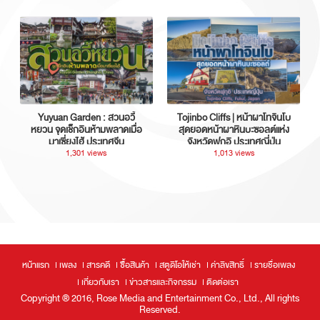
Yuyuan Garden : สวนอวี้
Tojinbo Cliffs | หน้าผาโทจินโบ
หยวน จุดเช็กอินห้ามพลาดเมื่อ
สุดยอดหน้าผาหินบะซอลต์แห่ง
มาเซี่ยงไฮ้ ประเทศจีน
จังหวัดฟุกุอิ ประเทศญี่ปุ่น
1,301 views
1,013 views
หน้าแรก
เพลง
สารคดี
ซื้อสินค้า
สตูดิโอให้เช่า
ค่าลิขสิทธิ์
รายชื่อเพลง
เกี่ยวกับเรา
ข่าวสารและกิจกรรม
ติดต่อเรา
Copyright ® 2016, Rose Media and Entertainment Co., Ltd., All rights
Reserved.