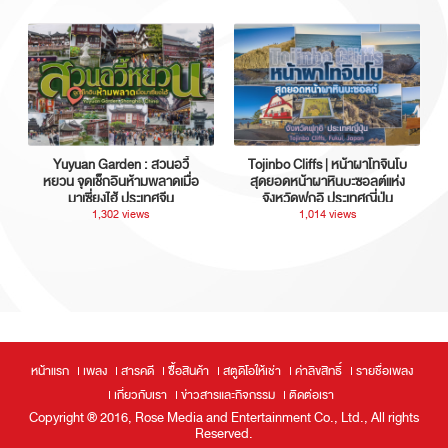
Yuyuan Garden : สวนอวี้
Tojinbo Cliffs | หน้าผาโทจินโบ
หยวน จุดเช็กอินห้ามพลาดเมื่อ
สุดยอดหน้าผาหินบะซอลต์แห่ง
มาเซี่ยงไฮ้ ประเทศจีน
จังหวัดฟุกุอิ ประเทศญี่ปุ่น
1,302 views
1,014 views
หน้าแรก
เพลง
สารคดี
ซื้อสินค้า
สตูดิโอให้เช่า
ค่าลิขสิทธิ์
รายชื่อเพลง
เกี่ยวกับเรา
ข่าวสารและกิจกรรม
ติดต่อเรา
Copyright ® 2016, Rose Media and Entertainment Co., Ltd., All rights
Reserved.