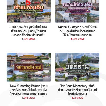
รวม 5 วัดสำคัญแห่งถิ่นกำเนิด
Nanhai Guanyin : หนานไห่กวน
เจ้าแม่กวนอิม | เกาะผู่โถวซาน
อิม...รูปปั้นเจ้าแม่กวนอิมทะเล
มณฑลเจ้อเจียง ประเทศจีน
ใต้, ผู่โถวซาน ประเทศจีน
1,525 views
1,024 views
New Yuanming Palace | พระ
Tsz Shan Monastery | วัดซี
ราชวังหยวนหมิงใหม่ ความยิ่ง
ซ่าน…งามสง่าเจ้าแม่กวนอิมองค์
ใหญ่แห่งประวัติศาสตร์ มณฑล
ใหญ่แห่งฮ่องกง
กวางตุ้ง ประเทศจีน
1,066 views
824 views