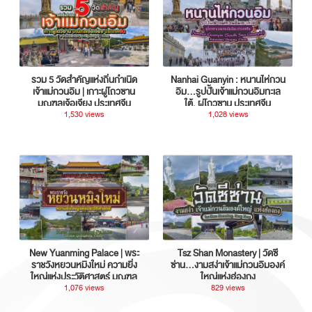
รวม 5 วัดสำคัญแห่งถิ่นกำเนิด
Nanhai Guanyin : หนานไห่กวน
เจ้าแม่กวนอิม | เกาะผู่โถวซาน
อิม...รูปปั้นเจ้าแม่กวนอิมทะเล
มณฑลเจ้อเจียง ประเทศจีน
ใต้, ผู่โถวซาน ประเทศจีน
1,530 views
1,028 views
New Yuanming Palace | พระ
Tsz Shan Monastery | วัดซี
ราชวังหยวนหมิงใหม่ ความยิ่ง
ซ่าน…งามสง่าเจ้าแม่กวนอิมองค์
ใหญ่แห่งประวัติศาสตร์ มณฑล
ใหญ่แห่งฮ่องกง
กวางตุ้ง ประเทศจีน
1,076 views
829 views