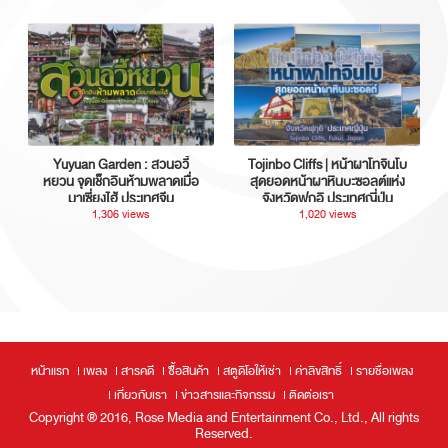
Yuyuan Garden : สวนอวี้
Tojinbo Cliffs | หน้าผาโทจินโบ
หยวน จุดเช็กอินห้ามพลาดเมื่อ
สุดยอดหน้าผาหินบะซอลต์แห่ง
มาเซี่ยงไฮ้ ประเทศจีน
จังหวัดฟุกุอิ ประเทศญี่ปุ่น
1,306 views
1,020 views
หน้าแรก
เพลง
สารคดี
ซื้อสินค้า
สตูดิโอให้เช่า
ค่าลิขสิทธิ์
รายชื่อเพลง
เกี่ยวกับเรา
ข่าวสารและกิจกรรม
ติดต่อเรา
Copyright ® 2016, Rose Media and Entertainment Co., Ltd., All rights
Reserved.