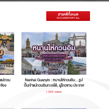
สารคดีทั้งหมด
DOCUMENTARY ALL
าแม่กวน
Nanhai Guanyin : หนานไห่กวนอิม...รูป
เจียง
ปั้นเจ้าแม่กวนอิมทะเลใต้, ผู่โถวซาน ประเทศ
จีน
1,025 views