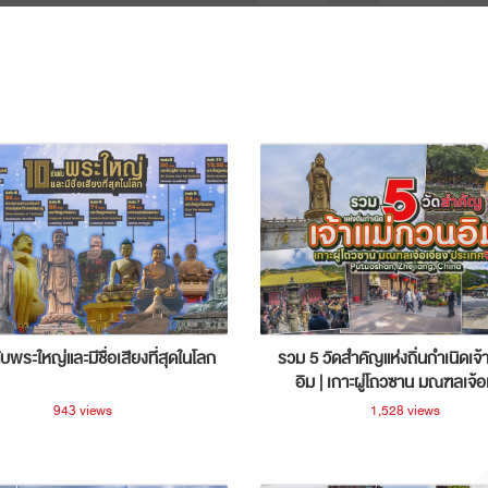
ับพระใหญ่และมีชื่อเสียงที่สุดในโลก
รวม 5 วัดสำคัญแห่งถิ่นกำเนิดเจ้
อิม | เกาะผู่โถวซาน มณฑลเจ้อ
ประเทศจีน
943 views
1,528 views