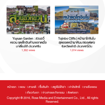
Yuyuan Garden : สวนอวี้
Tojinbo Cliffs | หน้าผาโทจินโบ
หยวน จุดเช็กอินห้ามพลาดเมื่อ
สุดยอดหน้าผาหินบะซอลต์แห่ง
มาเซี่ยงไฮ้ ประเทศจีน
จังหวัดฟุกุอิ ประเทศญี่ปุ่น
1,302 views
1,014 views
หน้าแรก
เพลง
สารคดี
ซื้อสินค้า
สตูดิโอให้เช่า
ค่าลิขสิทธิ์
รายชื่อเพลง
เกี่ยวกับเรา
ข่าวสารและกิจกรรม
ติดต่อเรา
Copyright ® 2016, Rose Media and Entertainment Co., Ltd., All rights
Reserved.