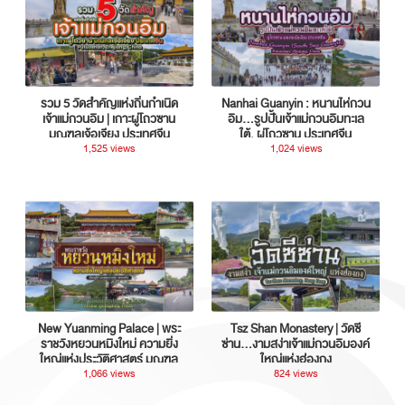
รวม 5 วัดสำคัญแห่งถิ่นกำเนิด
Nanhai Guanyin : หนานไห่กวน
เจ้าแม่กวนอิม | เกาะผู่โถวซาน
อิม...รูปปั้นเจ้าแม่กวนอิมทะเล
มณฑลเจ้อเจียง ประเทศจีน
ใต้, ผู่โถวซาน ประเทศจีน
1,525 views
1,024 views
New Yuanming Palace | พระ
Tsz Shan Monastery | วัดซี
ราชวังหยวนหมิงใหม่ ความยิ่ง
ซ่าน…งามสง่าเจ้าแม่กวนอิมองค์
ใหญ่แห่งประวัติศาสตร์ มณฑล
ใหญ่แห่งฮ่องกง
กวางตุ้ง ประเทศจีน
1,066 views
824 views