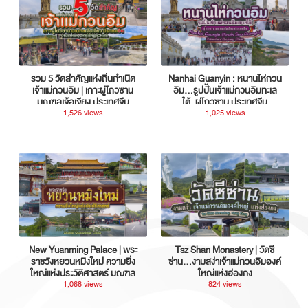
รวม 5 วัดสำคัญแห่งถิ่นกำเนิด
Nanhai Guanyin : หนานไห่กวน
เจ้าแม่กวนอิม | เกาะผู่โถวซาน
อิม...รูปปั้นเจ้าแม่กวนอิมทะเล
มณฑลเจ้อเจียง ประเทศจีน
ใต้, ผู่โถวซาน ประเทศจีน
1,526 views
1,025 views
New Yuanming Palace | พระ
Tsz Shan Monastery | วัดซี
ราชวังหยวนหมิงใหม่ ความยิ่ง
ซ่าน…งามสง่าเจ้าแม่กวนอิมองค์
ใหญ่แห่งประวัติศาสตร์ มณฑล
ใหญ่แห่งฮ่องกง
กวางตุ้ง ประเทศจีน
1,068 views
824 views