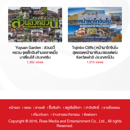
Yuyuan Garden : สวนอวี้
Tojinbo Cliffs | หน้าผาโทจินโบ
หยวน จุดเช็กอินห้ามพลาดเมื่อ
สุดยอดหน้าผาหินบะซอลต์แห่ง
มาเซี่ยงไฮ้ ประเทศจีน
จังหวัดฟุกุอิ ประเทศญี่ปุ่น
1,302 views
1,015 views
หน้าแรก
เพลง
สารคดี
ซื้อสินค้า
สตูดิโอให้เช่า
ค่าลิขสิทธิ์
รายชื่อเพลง
เกี่ยวกับเรา
ข่าวสารและกิจกรรม
ติดต่อเรา
Copyright ® 2016, Rose Media and Entertainment Co., Ltd., All rights
Reserved.