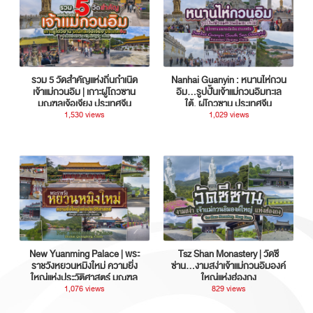
รวม 5 วัดสำคัญแห่งถิ่นกำเนิด
Nanhai Guanyin : หนานไห่กวน
เจ้าแม่กวนอิม | เกาะผู่โถวซาน
อิม...รูปปั้นเจ้าแม่กวนอิมทะเล
มณฑลเจ้อเจียง ประเทศจีน
ใต้, ผู่โถวซาน ประเทศจีน
1,530 views
1,029 views
New Yuanming Palace | พระ
Tsz Shan Monastery | วัดซี
ราชวังหยวนหมิงใหม่ ความยิ่ง
ซ่าน…งามสง่าเจ้าแม่กวนอิมองค์
ใหญ่แห่งประวัติศาสตร์ มณฑล
ใหญ่แห่งฮ่องกง
กวางตุ้ง ประเทศจีน
1,076 views
829 views