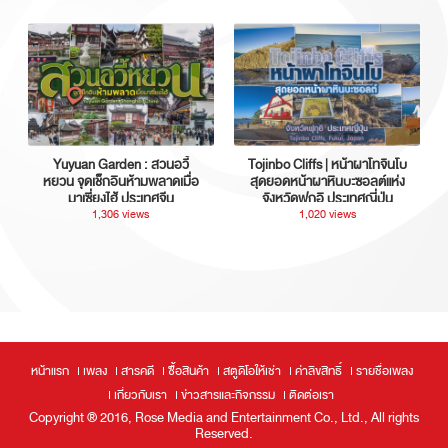
Yuyuan Garden : สวนอวี้
Tojinbo Cliffs | หน้าผาโทจินโบ
หยวน จุดเช็กอินห้ามพลาดเมื่อ
สุดยอดหน้าผาหินบะซอลต์แห่ง
มาเซี่ยงไฮ้ ประเทศจีน
จังหวัดฟุกุอิ ประเทศญี่ปุ่น
1,306 views
1,020 views
หน้าแรก
เพลง
สารคดี
ซื้อสินค้า
สตูดิโอให้เช่า
ค่าลิขสิทธิ์
รายชื่อเพลง
เกี่ยวกับเรา
ข่าวสารและกิจกรรม
ติดต่อเรา
Copyright ® 2016, Rose Media and Entertainment Co., Ltd., All rights
Reserved.