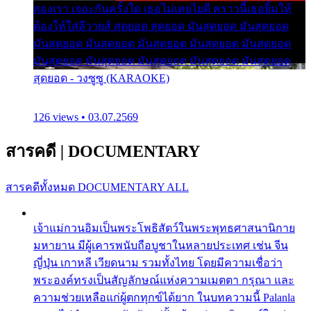
สองเรา เจอะกันครั้งใด เธอไม่เคยไยดี คราวนี้เธอยิ้มให้
ต้องให้ใส่ลีวายส์ สุดยอด สุดยอด มันสุดยอด มันสุดยอด
มันสุดยอด มันสุดยอด มันสุดยอด มันสุดยอด มันสุดยอด
มันสุดยอด มันสุดยอด มันสุดยอด มันสุดยอด มันสุดยอด
สุดยอด - วงซูซู (KARAOKE)
126 views • 03.07.2569
สารคดี
|
DOCUMENTARY
สารคดีทั้งหมด
DOCUMENTARY ALL
เจ้าแม่กวนอิมเป็นพระโพธิสัตว์ในพระพุทธศาสนานิกาย
มหายาน มีผู้เคารพนับถือบูชาในหลายประเทศ เช่น จีน
ญี่ปุ่น เกาหลี เวียดนาม รวมทั้งไทย โดยมีความเชื่อว่า
พระองค์ทรงเป็นสัญลักษณ์แห่งความเมตตา กรุณา และ
ความช่วยเหลือแก่ผู้ตกทุกข์ได้ยาก ในบทความนี้ Palanla