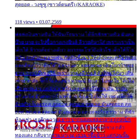
สุดยอด - วงซูซู (ซาวด์ดนตรี) (KARAOKE)
118 views • 03.07.2569
พ่อส่งเงินสามพัน ให้ฉันเรียนราม ได้อีกสักสามพัน ฉันคง
บ๊าย บาย จะไปซื้อกางเกงยีนส์ ลีวายส์มาใส่ เพราะเราเป็น
เด็กใต้ ลีวายส์อย่างเดียว อยากจะโชว์ถึงหิวโซ เด็กใต้ก็ไม่
หวั่น ตกตัวละหลายพัน กัดฟันซื้อมา ให้เด็กเทพเหลียวมอง
และต้องรู้ว่า เด็กใต้ไม่ธรรมดา แต่สุดยอด เดินโยกย้ายเย
ยวน กวนโอ๊ยพอได้ เพราะว่านุ่งลีวายส์ ตัวใหม่ใส่มา เดิน
เข้ามหาลัย จิ๊กโก๊มองหน้า ท่าจะมีปัญหา ไม่พอใจ ได้เป็น
เรื่องแน่นอน แต่ฉันไม่หวั่น เลยแหลงใต้ถามมัน ว่ามัน
พรั่นพรือ มันตอบว่าไม่พรื่อ เปลี่ยนเป็นยิ้มให้ เจอะเด็กใต้
ด้วยกัน ก็เลยรอด สุดยอด สุดยอด สุดยอด มันสุดยอด สุด
ยอด สุดยอด สุดยอด มันสุดยอด แอบหลงรักสาวราม ที่พัก
ห้องเช่า เธอผิวขาวผมยาว ปากแดงแหลงกลาง ถูกสเป็ก
จริงเธอ อยู่ห้องข้างข้าง อยากเข้าไปแหลงกลาง กลัว
ทองแดง กลับจากรามมาเจอ เธอมาซื้อข้าว แต่ก่อนนั้น