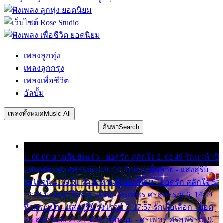
เพลงลูกทุ่ง
เพลงลูกกรุง
เพลงเพื่อชีวิต
อัลบั้ม
เพลงทั้งหมด
Music All
ค้นหา
Search
1. 00:00 สามสิบยังแจ๋ว - ยอดรัก สลักใจ 2. 02:49 รักมาห้าปี
- ศรเพชร ศรสุพรรณ 3. 05:57 รักสาวเสื้อลาย - แสงสุรีย์
รุ่งโรจน์ 4. 09:51 รักสะท้านดินสะเทือน - ยอดรัก สลักใจ 5.
12:23 มอเตอร์ไซค์ทำหล่น - ศรเพชร ศรสุพรรณ 6. 14:49
หิ้วกระเป๋า - แสงสุรีย์ รุ่งโรจน์ 7. 17:57 รักเผื่อเลือก - ยอด
รัก สลักใจ 8. 21:21 น้ำตาไอ้หนุ่ม - ศรเพชร ศรสุพรรณ 9.