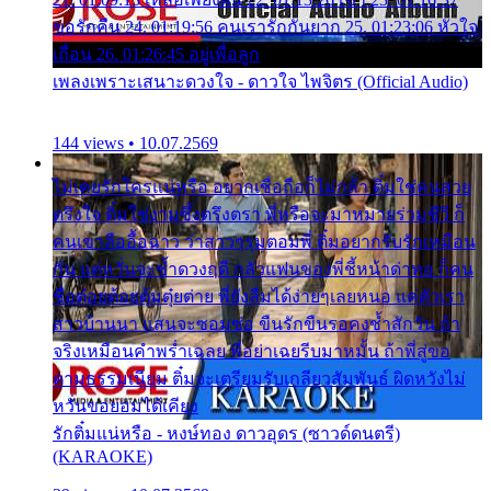
ขอรักคืน 24. 01:19:56 คนเรารักกันยาก 25. 01:23:06 หัวใจ
เถื่อน 26. 01:26:45 อยู่เพื่อลูก
เพลงเพราะเสนาะดวงใจ - ดาวใจ ไพจิตร (Official Audio)
144 views • 10.07.2569
ไม่เคยรักใครแน่หรือ อยากเชื่อถือก็ไม่กล้า ติ๋มใช่คนสวย
ตรึงใจ ติ๋มใช่งามซึ้งตรึงตรา พี่หรือจะมาหมายร่วมชีวี ก็
คนเขาลืออื้อฉาว ว่าสาวๆรุมตอมพี่ ติ๋มอยากรับรักเหมือน
กัน แต่หวั่นจะช้ำดวงฤดี กลัวแฟนของพี่ชี้หน้าด่าทอ ก็คน
ชื่อต๋อยต้อยตุ้มตุ๋ยต่าย พี่ยังลืมได้ง่ายๆเลยหนอ แค่ตัวเรา
สาวบ้านนา แสนจะซอมซ่อ ขืนรักขืนรอคงช้ำสักวัน ถ้า
จริงเหมือนคำพร่ำเฉลย พี่อย่าเฉยรีบมาหมั้น ถ้าพี่สู่ขอ
ตามธรรมเนียม ติ๋มจะเตรียมรับเกลียวสัมพันธ์ ผิดหวังไม่
หวั่นขอยอมได้เคียง
รักติ๋มแน่หรือ - หงษ์ทอง ดาวอุดร (ซาวด์ดนตรี)
(KARAOKE)