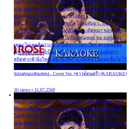
ไมตรี จากแฟนเพลง ทุกทุกที่ ปราณีหลั่งไหล ผมขอฝาก
นาม ยอดรักเอาไว้ โปรดเป็นแรงใจ อย่างนี้เรื่อยไป ขอ อยู่
คู่แฟนเพลง ไม่เคยคิดว่าเก่ง หรือดังกว่าใคร..ใคร พระคุณ
ผู้ฟัง เท่านั้นยิ่งใหญ่ ที่เป็นแรงใจ ให้ผมดังมา.. ขอ องค์เท
วา สถิตฟากฟ้ายิ่งใหญ่ คุ้มภัยให้ท่าน เถิดหนา ขอจงเชื่อ
ใจ ไว้เถิดว่า ตราบชั่วชีวา ไม่ลืมแฟนเพลง ขอ อยู่คู่แฟน
เพลง ไม่เคยคิดว่าเก่ง หรือดังกว่าใคร..ใคร พระคุณผู้ฟัง
เท่านั้นยิ่งใหญ่ ที่เป็นแรงใจ ให้ผมดังมา.. ขอ องค์เทวา
สถิตฟากฟ้ายิ่งใหญ่ คุ้มภัยให้ท่าน เถิดหนา ขอจงเชื่อใจ ไว้
เถิดว่า ตราบชั่วชีวา ไม่ลืมแฟนเพลง
ขอบคุณแฟนเพลง - Cover Ver. (ซาวด์ดนตรี) (KARAOKE)
30 views • 31.07.2569
ขอ กราบ ขอบคุณ.... ที่ได้รับไออุ่น การุณ จากแฟน เพลง
ผมแสนชื่นใจ หายวังเวง เมื่อแฟนเพลง ให้กำลังใจ น้ำใจ
ไมตรี จากแฟนเพลง ทุกทุกที่ ปราณีหลั่งไหล ผมขอฝาก
นาม ยอดรักเอาไว้ โปรดเป็นแรงใจ อย่างนี้เรื่อยไป ขอ อยู่