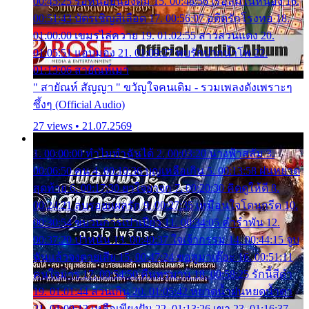
00:45:25 รอหน่อยน้องติ๋ม 15. 00:48:56 เรือล่มในหนอง 16.
00:51:43 บัตรเชิญสีเลือด 17. 00:56:07 อดีตรักโรงทอ 18.
01:00:00 เขมรไล่ควาย 19. 01:02:55 สาวสวนแตง 20.
01:05:51 แอบมอง 21. 01:09:27 พบรักปากน้ำโพ 22.
01:13:06 สายัณห์เมา
" สายัณห์ สัญญา " ขวัญใจคนเดิม - รวมเพลงดังเพราะๆ
ซึ้งๆ (Official Audio)
27 views • 21.07.2569
1. 00:00:00 ทำไมทำฉันได้ 2. 00:03:20 นางฟ้าสลัม 3.
00:06:50 คน 4. 00:10:36 บุญเหลือเกิน 5. 00:13:58 ฝนหยาด
สุดท้าย 6. 00:17:30 ยาใจยาจก 7. 00:20:30 คิดดูให้ดี 8.
00:24:21 ลบรอยแผลรัก 9. 00:27:35 เหมือนใจโดนกรีด 10.
00:30:54 ขบวนการเปาเปียว 11. 00:34:05 คำรำพัน 12.
00:37:20 ปาหนัน 13. 00:40:37 ใจเจ้ากรรม 14. 00:44:15 จูบ
ฉันแล้วจงตายเสีย 15. 00:47:24 ขอสูมาเต๊อะ 16. 00:51:11
คนใจมาร 17. 00:54:50 คืนทรมาน 18. 00:58:25 รักนี้สีดำ
19. 01:01:44 ส่วนเกิน 20. 01:05:42 หยาดน้ำฝนหยดน้ำตา
21. 01:09:13 เหลือเพียงฝัน 22. 01:13:26 เขา 23. 01:16:37