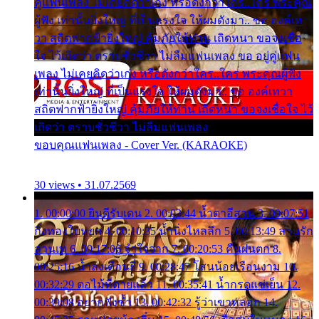
คู่แฟนเพลง ไม่เคยคิดว่าเก่ง หรือดังกว่าใคร..ใคร พระคุณ
ผู้ฟัง เท่านั้นยิ่งใหญ่ ที่เป็นแรงใจ ให้ผมดังมา.. ขอ องค์เท
วา สถิตฟากฟ้ายิ่งใหญ่ คุ้มภัยให้ท่าน เถิดหนา ขอจงเชื่อ
ใจ ไว้เถิดว่า ตราบชั่วชีวา ไม่ลืมแฟนเพลง ขอ อยู่คู่แฟน
เพลง ไม่เคยคิดว่าเก่ง หรือดังกว่าใคร..ใคร พระคุณผู้ฟัง
เท่านั้นยิ่งใหญ่ ที่เป็นแรงใจ ให้ผมดังมา.. ขอ องค์เทวา
สถิตฟากฟ้ายิ่งใหญ่ คุ้มภัยให้ท่าน เถิดหนา ขอจงเชื่อใจ ไว้
เถิดว่า ตราบชั่วชีวา ไม่ลืมแฟนเพลง
ขอบคุณแฟนเพลง - Cover Ver. (KARAOKE)
30 views • 31.07.2569
1. 00:00:00 ยินดีรับเดน 2. 00:03:44 น้ำตาอีสาน 3. 00:07:51
กิ่งทองใบหยก 4. 00:10:35 น้ำนิ่งไหลลึก 5. 00:13:49 ลานรัก
ลานเท 6. 00:17:06 จำใจจาก 7. 00:20:53 คืนฝนตก 8.
00:25:16 น้ำลงเดือนยี่ 9. 00:28:47 โสนน้อยเรือนงาม 10.
00:32:29 ตอไม้ที่ตายแล้ว 11. 00:35:41 น้ำกรดแช่เย็น 12.
00:39:08 อยากฟังซ้ำ 13. 00:42:32 รู้ว่าเขาหลอก 14.