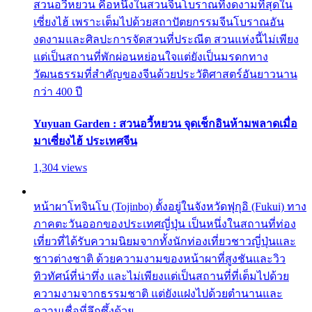
สวนอวี้หยวน คือหนึ่งในสวนจีนโบราณที่งดงามที่สุดใน
เซี่ยงไฮ้ เพราะเต็มไปด้วยสถาปัตยกรรมจีนโบราณอัน
งดงามและศิลปะการจัดสวนที่ประณีต สวนแห่งนี้ไม่เพียง
แต่เป็นสถานที่พักผ่อนหย่อนใจแต่ยังเป็นมรดกทาง
วัฒนธรรมที่สำคัญของจีนด้วยประวัติศาสตร์อันยาวนาน
กว่า 400 ปี
Yuyuan Garden : สวนอวี้หยวน จุดเช็กอินห้ามพลาดเมื่อ
มาเซี่ยงไฮ้ ประเทศจีน
1,304 views
หน้าผาโทจินโบ (Tojinbo) ตั้งอยู่ในจังหวัดฟุกุอิ (Fukui) ทาง
ภาคตะวันออกของประเทศญี่ปุ่น เป็นหนึ่งในสถานที่ท่อง
เที่ยวที่ได้รับความนิยมจากทั้งนักท่องเที่ยวชาวญี่ปุ่นและ
ชาวต่างชาติ ด้วยความงามของหน้าผาที่สูงชันและวิว
ทิวทัศน์ที่น่าทึ่ง และไม่เพียงแต่เป็นสถานที่ที่เต็มไปด้วย
ความงามจากธรรมชาติ แต่ยังแฝงไปด้วยตำนานและ
ความเชื่อที่ลึกซึ้งด้วย