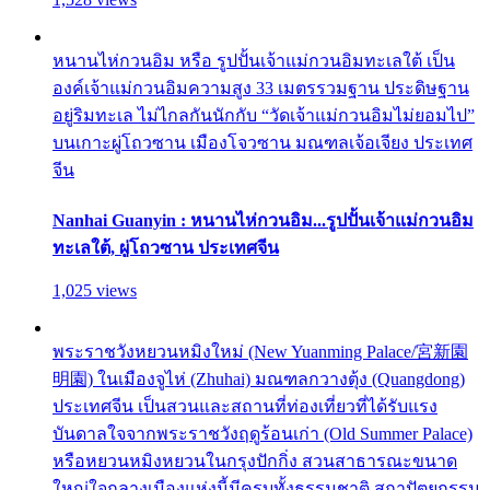
หนานไห่กวนอิม หรือ รูปปั้นเจ้าแม่กวนอิมทะเลใต้ เป็น
องค์เจ้าแม่กวนอิมความสูง 33 เมตรรวมฐาน ประดิษฐาน
อยู่ริมทะเล ไม่ไกลกันนักกับ “วัดเจ้าแม่กวนอิมไม่ยอมไป”
บนเกาะผู่โถวซาน เมืองโจวซาน มณฑลเจ้อเจียง ประเทศ
จีน
Nanhai Guanyin : หนานไห่กวนอิม...รูปปั้นเจ้าแม่กวนอิม
ทะเลใต้, ผู่โถวซาน ประเทศจีน
1,025 views
พระราชวังหยวนหมิงใหม่ (New Yuanming Palace/宮新園
明園) ในเมืองจูไห่ (Zhuhai) มณฑลกวางตุ้ง (Quangdong)
ประเทศจีน เป็นสวนและสถานที่ท่องเที่ยวที่ได้รับแรง
บันดาลใจจากพระราชวังฤดูร้อนเก่า (Old Summer Palace)
หรือหยวนหมิงหยวนในกรุงปักกิ่ง สวนสาธารณะขนาด
ใหญ่ใจกลางเมืองแห่งนี้มีครบทั้งธรรมชาติ สถาปัตยกรรม