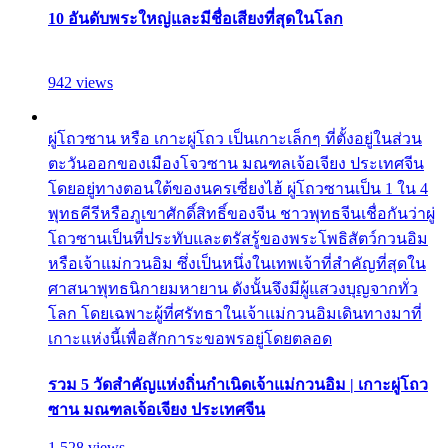
10 อันดับพระใหญ่และมีชื่อเสียงที่สุดในโลก
942 views
ผู่โถวซาน หรือ เกาะผู่โถว เป็นเกาะเล็กๆ ที่ตั้งอยู่ในส่วน
ตะวันออกของเมืองโจวซาน มณฑลเจ้อเจียง ประเทศจีน
โดยอยู่ทางตอนใต้ของนครเซี่ยงไฮ้ ผู่โถวซานเป็น 1 ใน 4
พุทธคีรีหรือภูเขาศักดิ์สิทธิ์ของจีน ชาวพุทธจีนเชื่อกันว่าผู่
โถวซานเป็นที่ประทับและตรัสรู้ของพระโพธิสัตว์กวนอิม
หรือเจ้าแม่กวนอิม ซึ่งเป็นหนึ่งในเทพเจ้าที่สำคัญที่สุดใน
ศาสนาพุทธนิกายมหายาน ดังนั้นจึงมีผู้แสวงบุญจากทั่ว
โลก โดยเฉพาะผู้ที่ศรัทธาในเจ้าแม่กวนอิมเดินทางมาที่
เกาะแห่งนี้เพื่อสักการะขอพรอยู่โดยตลอด
รวม 5 วัดสำคัญแห่งถิ่นกำเนิดเจ้าแม่กวนอิม | เกาะผู่โถว
ซาน มณฑลเจ้อเจียง ประเทศจีน
1,528 views