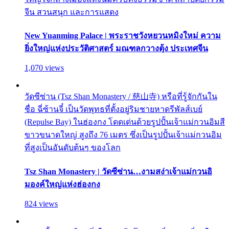
จีน สวนสนุก และการแสดง
New Yuanming Palace | พระราชวังหยวนหมิงใหม่ ความ
ยิ่งใหญ่แห่งประวัติศาสตร์ มณฑลกวางตุ้ง ประเทศจีน
1,070 views
วัดซีซ่าน (Tsz Shan Monastery / 慈山寺) หรือที่รู้จักกันใน
ชื่อ ฉี่ซ้านจี๋ เป็นวัดพุทธที่ตั้งอยู่ริมชายหาดรีพัลส์เบย์
(Repulse Bay) ในฮ่องกง โดดเด่นด้วยรูปปั้นเจ้าแม่กวนอิมสี
ขาวขนาดใหญ่ สูงถึง 76 เมตร ซึ่งเป็นรูปปั้นเจ้าแม่กวนอิม
ที่สูงเป็นอันดับต้นๆ ของโลก
Tsz Shan Monastery | วัดซีซ่าน…งามสง่าเจ้าแม่กวนอิ
มองค์ใหญ่แห่งฮ่องกง
824 views