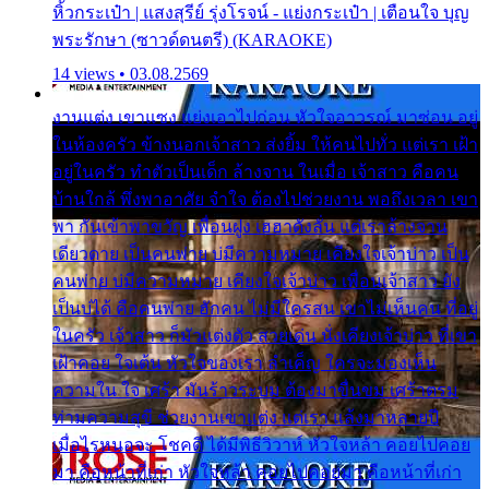
หิ้วกระเป๋า | แสงสุรีย์ รุ่งโรจน์ - แย่งกระเป๋า | เตือนใจ บุญ
พระรักษา (ซาวด์ดนตรี) (KARAOKE)
14 views • 03.08.2569
งานแต่ง เขาแซง แย่งเอาไปก่อน หัวใจอาวรณ์ มาซ่อน อยู่
ในห้องครัว ข้างนอกเจ้าสาว ส่งยิ้ม ให้คนไปทั่ว แต่เรา เฝ้า
อยู่ในครัว ทำตัวเป็นเด็ก ล้างจาน ในเมื่อ เจ้าสาว คือคน
บ้านใกล้ พึ่งพาอาศัย จำใจ ต้องไปช่วยงาน พอถึงเวลา เขา
พา กันเข้าพาขวัญ เพื่อนฝูง เฮฮาดังลั่น แต่เราล้างจาน
เดียวดาย เป็นคนพ่าย บ่มีความหมาย เคียงใจเจ้าบ่าว เป็น
คนพ่าย บ่มีความหมาย เคียงใจเจ้าบ่าว เพื่อนเจ้าสาว ยัง
เป็นบ่ได้ คือคนพ่าย ฮักคน ไม่มีใครสน เขาไม่เห็นคน ที่อยู่
ในครัว เจ้าสาว ก็มัวแต่งตัว สวยเด่น นั่งเคียงเจ้าบ่าว ที่เขา
เฝ้าคอย ใจเต้น หัวใจของเรา ลำเค็ญ ใครจะมองเห็น
ความใน ใจ เศร้า มันร้าวระบม ต้องมาขื่นขม เศร้าตรม
ท่ามความสุขี ช่วยงานเขาแต่ง แต่เรา แล้งมาหลายปี
เมื่อไรหนอจะ โชคดี ได้มีพิธีวิวาห์ หัวใจหล้า คอยไปคอย
มา คือหน้าที่เก่า หัวใจหล้า คอยไปคอยมา คือหน้าที่เก่า