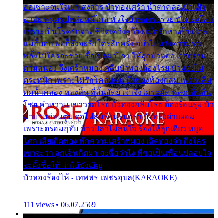
ออเซาะจนใจเบา สงสาร บัวทองเศร้า น้ำตาคลอเบ้า เฝ้า
อาลัย หนุ่มรูปหล่อหนีไกล หัวใจบัวทองระรวย บัวทองโศก
เพราะเป็นโรครักจาง ชีวิตเคว้งคว้าง เมื่อรักห่างร้างไกล
แม่ก็บอก พ่อก็สั่งจะรักใครสักครั้ง อย่าไปหวังความรวย
พลั้งไปใครจะช่วย ซื้อเปลมาไกว ให้ลูกบัวทอง เวรกรรม
ตามสนอง จึงเศร้าหมอง กลีบบัวทองต้องโรย บัวทองไม่
ตระหนัก เพราะไม่รักโคลนตม บัวทองท้องกลม เพราะลืม
ตมน้ำคลอง หลงลิ้น ที่สิ้นสัตย์ เจ้าจึงไม่ระมัด หลงกลิ่นลิ้น
โชย คำหวาน เขาวาดโรย บัวทองกลีบโรย ต้องร้อนรุม บัว
มาบานก่อนตูม ดุจไฟสุมร้อนรุมอุรา บัวทองผ่ายผอม
เพราะตรอมฤทัย ข้าวปลาไม่สนใจ ร้องไห้ลูกเดียว หยุด
โศก เสียเถิดทอง พักความเศร้าหมอง เถิดทองจ๋า ถึงใคร
เขาจะว่า ลูกเจ้าเกิดมา จะชื่อว่าไง พี่ขอเป็นเพื่อนปลอบใจ
จะตั้งชื่อให้ ว่าไอ้บังเอิญ
บัวทองร้องไห้ - เทพพร เพชรอุบล(KARAOKE)
111 views • 06.07.2569