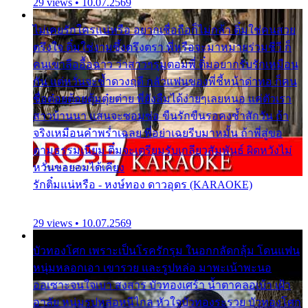
29 views • 10.07.2569
ไม่เคยรักใครแน่หรือ อยากเชื่อถือก็ไม่กล้า ติ๋มใช่คนสวย
ตรึงใจ ติ๋มใช่งามซึ้งตรึงตรา พี่หรือจะมาหมายร่วมชีวี ก็
คนเขาลืออื้อฉาว ว่าสาวๆรุมตอมพี่ ติ๋มอยากรับรักเหมือน
กัน แต่หวั่นจะช้ำดวงฤดี กลัวแฟนของพี่ชี้หน้าด่าทอ ก็คน
ชื่อต๋อยต้อยตุ้มตุ๋ยต่าย พี่ยังลืมได้ง่ายๆเลยหนอ แค่ตัวเรา
สาวบ้านนา แสนจะซอมซ่อ ขืนรักขืนรอคงช้ำสักวัน ถ้า
จริงเหมือนคำพร่ำเฉลย พี่อย่าเฉยรีบมาหมั้น ถ้าพี่สู่ขอ
ตามธรรมเนียม ติ๋มจะเตรียมรับเกลียวสัมพันธ์ ผิดหวังไม่
หวั่นขอยอมได้เคียง
รักติ๋มแน่หรือ - หงษ์ทอง ดาวอุดร (KARAOKE)
29 views • 10.07.2569
บัวทองโศก เพราะเป็นโรครักรุม ในอกกลัดกลุ้ม โดนแฟน
หนุ่มหลอกเอา เขารวย และรูปหล่อ มาพะเน้าพะนอ
ออเซาะจนใจเบา สงสาร บัวทองเศร้า น้ำตาคลอเบ้า เฝ้า
อาลัย หนุ่มรูปหล่อหนีไกล หัวใจบัวทองระรวย บัวทองโศก