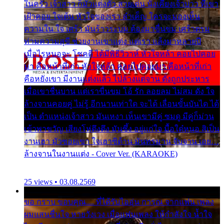
ในครัว เจ้าสาว ก็มัวแต่งตัว สวยเด่น นั่งเคียงเจ้าบ่าว ที่เขา
เฝ้าคอย ใจเต้น หัวใจของเรา ลำเค็ญ ใครจะมองเห็น
ความใน ใจ เศร้า มันร้าวระบม ต้องมาขื่นขม เศร้าตรม
ท่ามความสุขี ช่วยงานเขาแต่ง แต่เรา แล้งมาหลายปี
เมื่อไรหนอจะ โชคดี ได้มีพิธีวิวาห์ หัวใจหล้า คอยไปคอย
มา คือหน้าที่เก่า หัวใจหล้า คอยไปคอยมา คือหน้าที่เก่า
คือหยังเขา มีงานแต่งแล้ว ไปล้างแต่จาน ดั่งถูกประหาร
เมื่อเขาชื่นบาน แต่เราขื่นขม โอ้ รัก ลอยลม ไม่สม ดัง ใจ
ล้างจานคอยคู่ ไม่รู้ อีกนานเท่าใด จะได้ เลื่อนขั้นบันได ได้
เป็น ตำแหน่งเจ้าสาว มันเหงา เห็นเขามีคู่ ซมดู มีคู่ก็ม่วน
เข้าพาขวัญ เสียงโห่ตึงตึง มันซึ้ง อยู่แก่ใจ มื้อใด๋หนอ สิเป็น
งานเฮา มัวซอยเขา ใจเฮาซิด้าน มันทรมาน จับจาน เอย…
ล้างจานในงานแต่ง - Cover Ver. (KARAOKE)
25 views • 03.08.2569
ขอ กราบ ขอบคุณ.... ที่ได้รับไออุ่น การุณ จากแฟน เพลง
ผมแสนชื่นใจ หายวังเวง เมื่อแฟนเพลง ให้กำลังใจ น้ำใจ