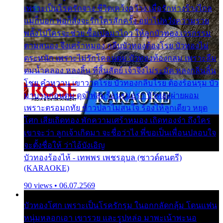
เพราะเป็นโรครักจาง ชีวิตเคว้งคว้าง เมื่อรักห่างร้างไกล
แม่ก็บอก พ่อก็สั่งจะรักใครสักครั้ง อย่าไปหวังความรวย
พลั้งไปใครจะช่วย ซื้อเปลมาไกว ให้ลูกบัวทอง เวรกรรม
ตามสนอง จึงเศร้าหมอง กลีบบัวทองต้องโรย บัวทองไม่
ตระหนัก เพราะไม่รักโคลนตม บัวทองท้องกลม เพราะลืม
ตมน้ำคลอง หลงลิ้น ที่สิ้นสัตย์ เจ้าจึงไม่ระมัด หลงกลิ่นลิ้น
โชย คำหวาน เขาวาดโรย บัวทองกลีบโรย ต้องร้อนรุม บัว
มาบานก่อนตูม ดุจไฟสุมร้อนรุมอุรา บัวทองผ่ายผอม
เพราะตรอมฤทัย ข้าวปลาไม่สนใจ ร้องไห้ลูกเดียว หยุด
โศก เสียเถิดทอง พักความเศร้าหมอง เถิดทองจ๋า ถึงใคร
เขาจะว่า ลูกเจ้าเกิดมา จะชื่อว่าไง พี่ขอเป็นเพื่อนปลอบใจ
จะตั้งชื่อให้ ว่าไอ้บังเอิญ
บัวทองร้องไห้ - เทพพร เพชรอุบล (ซาวด์ดนตรี)
(KARAOKE)
90 views • 06.07.2569
บัวทองโศก เพราะเป็นโรครักรุม ในอกกลัดกลุ้ม โดนแฟน
หนุ่มหลอกเอา เขารวย และรูปหล่อ มาพะเน้าพะนอ