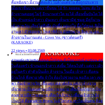
คือหยังเขา มีงานแต่งแล้ว ไปล้างแต่จาน ดั่งถูกประหาร
เมื่อเขาชื่นบาน แต่เราขื่นขม โอ้ รัก ลอยลม ไม่สม ดัง ใจ
ล้างจานคอยคู่ ไม่รู้ อีกนานเท่าใด จะได้ เลื่อนขั้นบันได ได้
เป็น ตำแหน่งเจ้าสาว มันเหงา เห็นเขามีคู่ ซมดู มีคู่ก็ม่วน
เข้าพาขวัญ เสียงโห่ตึงตึง มันซึ้ง อยู่แก่ใจ มื้อใด๋หนอ สิเป็น
งานเฮา มัวซอยเขา ใจเฮาซิด้าน มันทรมาน จับจาน เอย…
ล้างจานในงานแต่ง - Cover Ver. (ซาวด์ดนตรี)
(KARAOKE)
22 views • 03.08.2569
งานแต่ง เขาแซง แย่งเอาไปก่อน หัวใจอาวรณ์ มาซ่อน อยู่
ในห้องครัว ข้างนอกเจ้าสาว ส่งยิ้ม ให้คนไปทั่ว แต่เรา เฝ้า
อยู่ในครัว ทำตัวเป็นเด็ก ล้างจาน ในเมื่อ เจ้าสาว คือคน
บ้านใกล้ พึ่งพาอาศัย จำใจ ต้องไปช่วยงาน พอถึงเวลา เขา
พา กันเข้าพาขวัญ เพื่อนฝูง เฮฮาดังลั่น แต่เราล้างจาน
เดียวดาย เป็นคนพ่าย บ่มีความหมาย เคียงใจเจ้าบ่าว เป็น
คนพ่าย บ่มีความหมาย เคียงใจเจ้าบ่าว เพื่อนเจ้าสาว ยัง
เป็นบ่ได้ คือคนพ่าย ฮักคน ไม่มีใครสน เขาไม่เห็นคน ที่อยู่