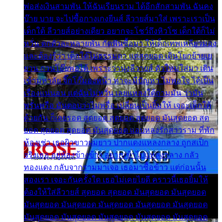
พ่อส่งเงินสามพัน ให้ฉันเรียนราม ได้อีกสักสามพัน ฉันคง
บ๊าย บาย จะไปซื้อกางเกงยีนส์ ลีวายส์มาใส่ เพราะเราเป็น
เด็กใต้ ลีวายส์อย่างเดียว อยากจะโชว์ถึงหิวโซ เด็กใต้ก็ไม่
หวั่น ตกตัวละหลายพัน กัดฟันซื้อมา ให้เด็กเทพเหลียวมอง
และต้องรู้ว่า เด็กใต้ไม่ธรรมดา แต่สุดยอด เดินโยกย้ายเย
ยวน กวนโอ๊ยพอได้ เพราะว่านุ่งลีวายส์ ตัวใหม่ใส่มา เดิน
เข้ามหาลัย จิ๊กโก๊มองหน้า ท่าจะมีปัญหา ไม่พอใจ ได้เป็น
เรื่องแน่นอน แต่ฉันไม่หวั่น เลยแหลงใต้ถามมัน ว่ามัน
พรั่นพรือ มันตอบว่าไม่พรื่อ เปลี่ยนเป็นยิ้มให้ เจอะเด็กใต้
ด้วยกัน ก็เลยรอด สุดยอด สุดยอด สุดยอด มันสุดยอด สุด
ยอด สุดยอด สุดยอด มันสุดยอด แอบหลงรักสาวราม ที่พัก
ห้องเช่า เธอผิวขาวผมยาว ปากแดงแหลงกลาง ถูกสเป็ก
จริงเธอ อยู่ห้องข้างข้าง อยากเข้าไปแหลงกลาง กลัว
ทองแดง กลับจากรามมาเจอ เธอมาซื้อข้าว แต่ก่อนนั้น
สองเรา เจอะกันครั้งใด เธอไม่เคยไยดี คราวนี้เธอยิ้มให้
ต้องให้ใส่ลีวายส์ สุดยอด สุดยอด มันสุดยอด มันสุดยอด
มันสุดยอด มันสุดยอด มันสุดยอด มันสุดยอด มันสุดยอด
มันสุดยอด มันสุดยอด มันสุดยอด มันสุดยอด มันสุดยอด