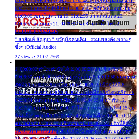
00:45:25 รอหน่อยน้องติ๋ม 15. 00:48:56 เรือล่มในหนอง 16.
00:51:43 บัตรเชิญสีเลือด 17. 00:56:07 อดีตรักโรงทอ 18.
01:00:00 เขมรไล่ควาย 19. 01:02:55 สาวสวนแตง 20.
01:05:51 แอบมอง 21. 01:09:27 พบรักปากน้ำโพ 22.
01:13:06 สายัณห์เมา
" สายัณห์ สัญญา " ขวัญใจคนเดิม - รวมเพลงดังเพราะๆ
ซึ้งๆ (Official Audio)
27 views • 21.07.2569
1. 00:00:00 ทำไมทำฉันได้ 2. 00:03:20 นางฟ้าสลัม 3.
00:06:50 คน 4. 00:10:36 บุญเหลือเกิน 5. 00:13:58 ฝนหยาด
สุดท้าย 6. 00:17:30 ยาใจยาจก 7. 00:20:30 คิดดูให้ดี 8.
00:24:21 ลบรอยแผลรัก 9. 00:27:35 เหมือนใจโดนกรีด 10.
00:30:54 ขบวนการเปาเปียว 11. 00:34:05 คำรำพัน 12.
00:37:20 ปาหนัน 13. 00:40:37 ใจเจ้ากรรม 14. 00:44:15 จูบ
ฉันแล้วจงตายเสีย 15. 00:47:24 ขอสูมาเต๊อะ 16. 00:51:11
คนใจมาร 17. 00:54:50 คืนทรมาน 18. 00:58:25 รักนี้สีดำ
19. 01:01:44 ส่วนเกิน 20. 01:05:42 หยาดน้ำฝนหยดน้ำตา
21. 01:09:13 เหลือเพียงฝัน 22. 01:13:26 เขา 23. 01:16:37