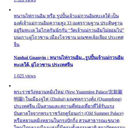
หนานไห่กวนอิม หรือ รูปปั้นเจ้าแม่กวนอิมทะเลใต้ เป็น
องค์เจ้าแม่กวนอิมความสูง 33 เมตรรวมฐาน ประดิษฐาน
อยู่ริมทะเล ไม่ไกลกันนักกับ “วัดเจ้าแม่กวนอิมไม่ยอมไป”
บนเกาะผู่โถวซาน เมืองโจวซาน มณฑลเจ้อเจียง ประเทศ
จีน
Nanhai Guanyin : หนานไห่กวนอิม...รูปปั้นเจ้าแม่กวนอิม
ทะเลใต้, ผู่โถวซาน ประเทศจีน
1,025 views
พระราชวังหยวนหมิงใหม่ (New Yuanming Palace/宮新園
明園) ในเมืองจูไห่ (Zhuhai) มณฑลกวางตุ้ง (Quangdong)
ประเทศจีน เป็นสวนและสถานที่ท่องเที่ยวที่ได้รับแรง
บันดาลใจจากพระราชวังฤดูร้อนเก่า (Old Summer Palace)
หรือหยวนหมิงหยวนในกรุงปักกิ่ง สวนสาธารณะขนาด
ใหญ่ใจกลางเมืองแห่งนี้มีครบทั้งธรรมชาติ สถาปัตยกรรม