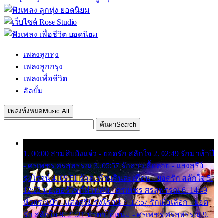
เพลงลูกทุ่ง
เพลงลูกกรุง
เพลงเพื่อชีวิต
อัลบั้ม
เพลงทั้งหมด
Music All
ค้นหา
Search
1. 00:00 สามสิบยังแจ๋ว - ยอดรัก สลักใจ 2. 02:49 รักมาห้าปี
- ศรเพชร ศรสุพรรณ 3. 05:57 รักสาวเสื้อลาย - แสงสุรีย์
รุ่งโรจน์ 4. 09:51 รักสะท้านดินสะเทือน - ยอดรัก สลักใจ 5.
12:23 มอเตอร์ไซค์ทำหล่น - ศรเพชร ศรสุพรรณ 6. 14:49
หิ้วกระเป๋า - แสงสุรีย์ รุ่งโรจน์ 7. 17:57 รักเผื่อเลือก - ยอด
รัก สลักใจ 8. 21:21 น้ำตาไอ้หนุ่ม - ศรเพชร ศรสุพรรณ 9.