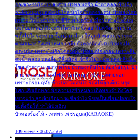
ออเซาะจนใจเบา สงสาร บัวทองเศร้า น้ำตาคลอเบ้า เฝ้า
อาลัย หนุ่มรูปหล่อหนีไกล หัวใจบัวทองระรวย บัวทองโศก
เพราะเป็นโรครักจาง ชีวิตเคว้งคว้าง เมื่อรักห่างร้างไกล
แม่ก็บอก พ่อก็สั่งจะรักใครสักครั้ง อย่าไปหวังความรวย
พลั้งไปใครจะช่วย ซื้อเปลมาไกว ให้ลูกบัวทอง เวรกรรม
ตามสนอง จึงเศร้าหมอง กลีบบัวทองต้องโรย บัวทองไม่
ตระหนัก เพราะไม่รักโคลนตม บัวทองท้องกลม เพราะลืม
ตมน้ำคลอง หลงลิ้น ที่สิ้นสัตย์ เจ้าจึงไม่ระมัด หลงกลิ่นลิ้น
โชย คำหวาน เขาวาดโรย บัวทองกลีบโรย ต้องร้อนรุม บัว
มาบานก่อนตูม ดุจไฟสุมร้อนรุมอุรา บัวทองผ่ายผอม
เพราะตรอมฤทัย ข้าวปลาไม่สนใจ ร้องไห้ลูกเดียว หยุด
โศก เสียเถิดทอง พักความเศร้าหมอง เถิดทองจ๋า ถึงใคร
เขาจะว่า ลูกเจ้าเกิดมา จะชื่อว่าไง พี่ขอเป็นเพื่อนปลอบใจ
จะตั้งชื่อให้ ว่าไอ้บังเอิญ
บัวทองร้องไห้ - เทพพร เพชรอุบล(KARAOKE)
109 views • 06.07.2569