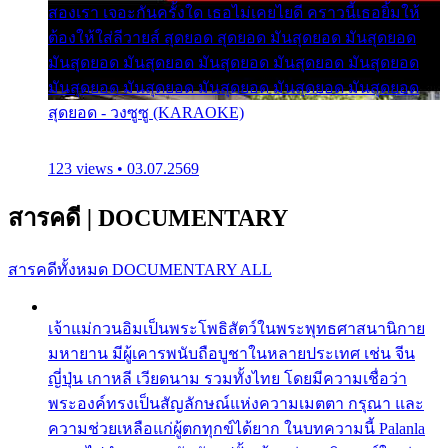
สองเรา เจอะกันครั้งใด เธอไม่เคยไยดี คราวนี้เธอยิ้มให้
ต้องให้ใส่ลีวายส์ สุดยอด สุดยอด มันสุดยอด มันสุดยอด
มันสุดยอด มันสุดยอด มันสุดยอด มันสุดยอด มันสุดยอด
มันสุดยอด มันสุดยอด มันสุดยอด มันสุดยอด มันสุดยอด
สุดยอด - วงซูซู (KARAOKE)
123 views • 03.07.2569
สารคดี
|
DOCUMENTARY
สารคดีทั้งหมด
DOCUMENTARY ALL
เจ้าแม่กวนอิมเป็นพระโพธิสัตว์ในพระพุทธศาสนานิกาย
มหายาน มีผู้เคารพนับถือบูชาในหลายประเทศ เช่น จีน
ญี่ปุ่น เกาหลี เวียดนาม รวมทั้งไทย โดยมีความเชื่อว่า
พระองค์ทรงเป็นสัญลักษณ์แห่งความเมตตา กรุณา และ
ความช่วยเหลือแก่ผู้ตกทุกข์ได้ยาก ในบทความนี้ Palanla