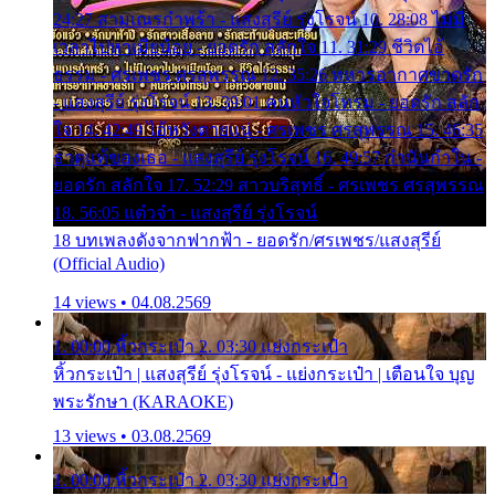
24:27 สามเณรกำพร้า - แสงสุรีย์ รุ่งโรจน์ 10. 28:08 ไม่มี
เวลาไปหาเมียน้อย - ยอดรัก สลักใจ 11. 31:29 ชีวิตไอ้
ธรรม - ศรเพชร ศรสุพรรณ 12. 35:26 ทหารอากาศขาดรัก
- แสงสุรีย์ รุ่งโรจน์ 13. 39:01 คนหัวใจโทรม - ยอดรัก สลัก
ใจ 14. 42:49 ไอ้หวังตายแน่ - ศรเพชร ศรสุพรรณ 15. 46:35
ธาตุแท้ของเธอ - แสงสุรีย์ รุ่งโรจน์ 16. 49:57 กำนันกำใน -
ยอดรัก สลักใจ 17. 52:29 สาวบริสุทธิ์ - ศรเพชร ศรสุพรรณ
18. 56:05 แต๋วจ๋า - แสงสุรีย์ รุ่งโรจน์
18 บทเพลงดังจากฟากฟ้า - ยอดรัก/ศรเพชร/แสงสุรีย์
(Official Audio)
14 views • 04.08.2569
1. 00:00 หิ้วกระเป๋า 2. 03:30 แย่งกระเป๋า
หิ้วกระเป๋า | แสงสุรีย์ รุ่งโรจน์ - แย่งกระเป๋า | เตือนใจ บุญ
พระรักษา (KARAOKE)
13 views • 03.08.2569
1. 00:00 หิ้วกระเป๋า 2. 03:30 แย่งกระเป๋า