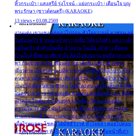
หิ้วกระเป๋า | แสงสุรีย์ รุ่งโรจน์ - แย่งกระเป๋า | เตือนใจ บุญ
พระรักษา (ซาวด์ดนตรี) (KARAOKE)
13 views • 03.08.2569
งานแต่ง เขาแซง แย่งเอาไปก่อน หัวใจอาวรณ์ มาซ่อน อยู่
ในห้องครัว ข้างนอกเจ้าสาว ส่งยิ้ม ให้คนไปทั่ว แต่เรา เฝ้า
อยู่ในครัว ทำตัวเป็นเด็ก ล้างจาน ในเมื่อ เจ้าสาว คือคน
บ้านใกล้ พึ่งพาอาศัย จำใจ ต้องไปช่วยงาน พอถึงเวลา เขา
พา กันเข้าพาขวัญ เพื่อนฝูง เฮฮาดังลั่น แต่เราล้างจาน
เดียวดาย เป็นคนพ่าย บ่มีความหมาย เคียงใจเจ้าบ่าว เป็น
คนพ่าย บ่มีความหมาย เคียงใจเจ้าบ่าว เพื่อนเจ้าสาว ยัง
เป็นบ่ได้ คือคนพ่าย ฮักคน ไม่มีใครสน เขาไม่เห็นคน ที่อยู่
ในครัว เจ้าสาว ก็มัวแต่งตัว สวยเด่น นั่งเคียงเจ้าบ่าว ที่เขา
เฝ้าคอย ใจเต้น หัวใจของเรา ลำเค็ญ ใครจะมองเห็น
ความใน ใจ เศร้า มันร้าวระบม ต้องมาขื่นขม เศร้าตรม
ท่ามความสุขี ช่วยงานเขาแต่ง แต่เรา แล้งมาหลายปี
เมื่อไรหนอจะ โชคดี ได้มีพิธีวิวาห์ หัวใจหล้า คอยไปคอย
มา คือหน้าที่เก่า หัวใจหล้า คอยไปคอยมา คือหน้าที่เก่า