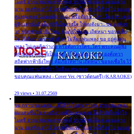
ไมตรี จากแฟนเพลง ทุกทุกที่ ปราณีหลั่งไหล ผมขอฝาก
นาม ยอดรักเอาไว้ โปรดเป็นแรงใจ อย่างนี้เรื่อยไป ขอ อยู่
คู่แฟนเพลง ไม่เคยคิดว่าเก่ง หรือดังกว่าใคร..ใคร พระคุณ
ผู้ฟัง เท่านั้นยิ่งใหญ่ ที่เป็นแรงใจ ให้ผมดังมา.. ขอ องค์เท
วา สถิตฟากฟ้ายิ่งใหญ่ คุ้มภัยให้ท่าน เถิดหนา ขอจงเชื่อ
ใจ ไว้เถิดว่า ตราบชั่วชีวา ไม่ลืมแฟนเพลง ขอ อยู่คู่แฟน
เพลง ไม่เคยคิดว่าเก่ง หรือดังกว่าใคร..ใคร พระคุณผู้ฟัง
เท่านั้นยิ่งใหญ่ ที่เป็นแรงใจ ให้ผมดังมา.. ขอ องค์เทวา
สถิตฟากฟ้ายิ่งใหญ่ คุ้มภัยให้ท่าน เถิดหนา ขอจงเชื่อใจ ไว้
เถิดว่า ตราบชั่วชีวา ไม่ลืมแฟนเพลง
ขอบคุณแฟนเพลง - Cover Ver. (ซาวด์ดนตรี) (KARAOKE)
29 views • 31.07.2569
ขอ กราบ ขอบคุณ.... ที่ได้รับไออุ่น การุณ จากแฟน เพลง
ผมแสนชื่นใจ หายวังเวง เมื่อแฟนเพลง ให้กำลังใจ น้ำใจ
ไมตรี จากแฟนเพลง ทุกทุกที่ ปราณีหลั่งไหล ผมขอฝาก
นาม ยอดรักเอาไว้ โปรดเป็นแรงใจ อย่างนี้เรื่อยไป ขอ อยู่