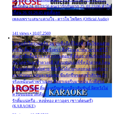
ขอรักคืน 24. 01:19:56 คนเรารักกันยาก 25. 01:23:06 หัวใจ
เถื่อน 26. 01:26:45 อยู่เพื่อลูก
เพลงเพราะเสนาะดวงใจ - ดาวใจ ไพจิตร (Official Audio)
141 views • 10.07.2569
ไม่เคยรักใครแน่หรือ อยากเชื่อถือก็ไม่กล้า ติ๋มใช่คนสวย
ตรึงใจ ติ๋มใช่งามซึ้งตรึงตรา พี่หรือจะมาหมายร่วมชีวี ก็
คนเขาลืออื้อฉาว ว่าสาวๆรุมตอมพี่ ติ๋มอยากรับรักเหมือน
กัน แต่หวั่นจะช้ำดวงฤดี กลัวแฟนของพี่ชี้หน้าด่าทอ ก็คน
ชื่อต๋อยต้อยตุ้มตุ๋ยต่าย พี่ยังลืมได้ง่ายๆเลยหนอ แค่ตัวเรา
สาวบ้านนา แสนจะซอมซ่อ ขืนรักขืนรอคงช้ำสักวัน ถ้า
จริงเหมือนคำพร่ำเฉลย พี่อย่าเฉยรีบมาหมั้น ถ้าพี่สู่ขอ
ตามธรรมเนียม ติ๋มจะเตรียมรับเกลียวสัมพันธ์ ผิดหวังไม่
หวั่นขอยอมได้เคียง
รักติ๋มแน่หรือ - หงษ์ทอง ดาวอุดร (ซาวด์ดนตรี)
(KARAOKE)