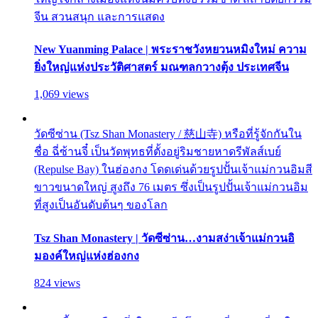
จีน สวนสนุก และการแสดง
New Yuanming Palace | พระราชวังหยวนหมิงใหม่ ความ
ยิ่งใหญ่แห่งประวัติศาสตร์ มณฑลกวางตุ้ง ประเทศจีน
1,069 views
วัดซีซ่าน (Tsz Shan Monastery / 慈山寺) หรือที่รู้จักกันใน
ชื่อ ฉี่ซ้านจี๋ เป็นวัดพุทธที่ตั้งอยู่ริมชายหาดรีพัลส์เบย์
(Repulse Bay) ในฮ่องกง โดดเด่นด้วยรูปปั้นเจ้าแม่กวนอิมสี
ขาวขนาดใหญ่ สูงถึง 76 เมตร ซึ่งเป็นรูปปั้นเจ้าแม่กวนอิม
ที่สูงเป็นอันดับต้นๆ ของโลก
Tsz Shan Monastery | วัดซีซ่าน…งามสง่าเจ้าแม่กวนอิ
มองค์ใหญ่แห่งฮ่องกง
824 views