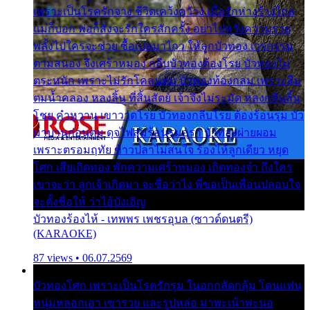
เพราะเป็นโรครักจาง ชีวิตเคว้งคว้าง เมื่อรักห่างร้างไกล
แม่ก็บอก พ่อก็สั่งจะรักใครสักครั้ง อย่าไปหวังความรวย
พลั้งไปใครจะช่วย ซื้อเปลมาไกว ให้ลูกบัวทอง เวรกรรม
ตามสนอง จึงเศร้าหมอง กลีบบัวทองต้องโรย บัวทองไม่
ตระหนัก เพราะไม่รักโคลนตม บัวทองท้องกลม เพราะลืม
ตมน้ำคลอง หลงลิ้น ที่สิ้นสัตย์ เจ้าจึงไม่ระมัด หลงกลิ่นลิ้น
โชย คำหวาน เขาวาดโรย บัวทองกลีบโรย ต้องร้อนรุม บัว
มาบานก่อนตูม ดุจไฟสุมร้อนรุมอุรา บัวทองผ่ายผอม
เพราะตรอมฤทัย ข้าวปลาไม่สนใจ ร้องไห้ลูกเดียว หยุด
โศก เสียเถิดทอง พักความเศร้าหมอง เถิดทองจ๋า ถึงใคร
เขาจะว่า ลูกเจ้าเกิดมา จะชื่อว่าไง พี่ขอเป็นเพื่อนปลอบใจ
จะตั้งชื่อให้ ว่าไอ้บังเอิญ
บัวทองร้องไห้ - เทพพร เพชรอุบล (ซาวด์ดนตรี)
(KARAOKE)
87 views • 06.07.2569
บัวทองโศก เพราะเป็นโรครักรุม ในอกกลัดกลุ้ม โดนแฟน
หนุ่มหลอกเอา เขารวย และรูปหล่อ มาพะเน้าพะนอ