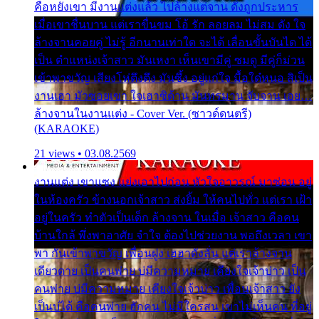
คือหยังเขา มีงานแต่งแล้ว ไปล้างแต่จาน ดั่งถูกประหาร
เมื่อเขาชื่นบาน แต่เราขื่นขม โอ้ รัก ลอยลม ไม่สม ดัง ใจ
ล้างจานคอยคู่ ไม่รู้ อีกนานเท่าใด จะได้ เลื่อนขั้นบันได ได้
เป็น ตำแหน่งเจ้าสาว มันเหงา เห็นเขามีคู่ ซมดู มีคู่ก็ม่วน
เข้าพาขวัญ เสียงโห่ตึงตึง มันซึ้ง อยู่แก่ใจ มื้อใด๋หนอ สิเป็น
งานเฮา มัวซอยเขา ใจเฮาซิด้าน มันทรมาน จับจาน เอย…
ล้างจานในงานแต่ง - Cover Ver. (ซาวด์ดนตรี)
(KARAOKE)
21 views • 03.08.2569
งานแต่ง เขาแซง แย่งเอาไปก่อน หัวใจอาวรณ์ มาซ่อน อยู่
ในห้องครัว ข้างนอกเจ้าสาว ส่งยิ้ม ให้คนไปทั่ว แต่เรา เฝ้า
อยู่ในครัว ทำตัวเป็นเด็ก ล้างจาน ในเมื่อ เจ้าสาว คือคน
บ้านใกล้ พึ่งพาอาศัย จำใจ ต้องไปช่วยงาน พอถึงเวลา เขา
พา กันเข้าพาขวัญ เพื่อนฝูง เฮฮาดังลั่น แต่เราล้างจาน
เดียวดาย เป็นคนพ่าย บ่มีความหมาย เคียงใจเจ้าบ่าว เป็น
คนพ่าย บ่มีความหมาย เคียงใจเจ้าบ่าว เพื่อนเจ้าสาว ยัง
เป็นบ่ได้ คือคนพ่าย ฮักคน ไม่มีใครสน เขาไม่เห็นคน ที่อยู่