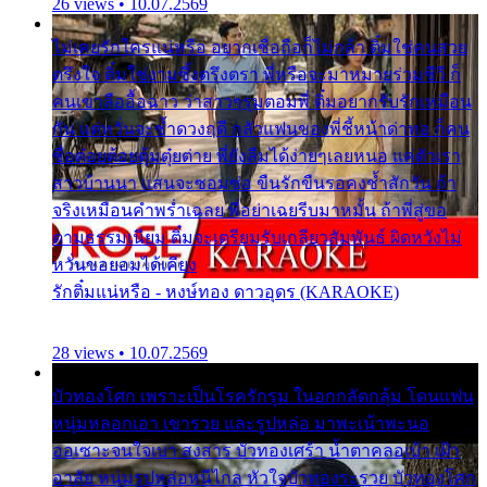
26 views • 10.07.2569
ไม่เคยรักใครแน่หรือ อยากเชื่อถือก็ไม่กล้า ติ๋มใช่คนสวย
ตรึงใจ ติ๋มใช่งามซึ้งตรึงตรา พี่หรือจะมาหมายร่วมชีวี ก็
คนเขาลืออื้อฉาว ว่าสาวๆรุมตอมพี่ ติ๋มอยากรับรักเหมือน
กัน แต่หวั่นจะช้ำดวงฤดี กลัวแฟนของพี่ชี้หน้าด่าทอ ก็คน
ชื่อต๋อยต้อยตุ้มตุ๋ยต่าย พี่ยังลืมได้ง่ายๆเลยหนอ แค่ตัวเรา
สาวบ้านนา แสนจะซอมซ่อ ขืนรักขืนรอคงช้ำสักวัน ถ้า
จริงเหมือนคำพร่ำเฉลย พี่อย่าเฉยรีบมาหมั้น ถ้าพี่สู่ขอ
ตามธรรมเนียม ติ๋มจะเตรียมรับเกลียวสัมพันธ์ ผิดหวังไม่
หวั่นขอยอมได้เคียง
รักติ๋มแน่หรือ - หงษ์ทอง ดาวอุดร (KARAOKE)
28 views • 10.07.2569
บัวทองโศก เพราะเป็นโรครักรุม ในอกกลัดกลุ้ม โดนแฟน
หนุ่มหลอกเอา เขารวย และรูปหล่อ มาพะเน้าพะนอ
ออเซาะจนใจเบา สงสาร บัวทองเศร้า น้ำตาคลอเบ้า เฝ้า
อาลัย หนุ่มรูปหล่อหนีไกล หัวใจบัวทองระรวย บัวทองโศก