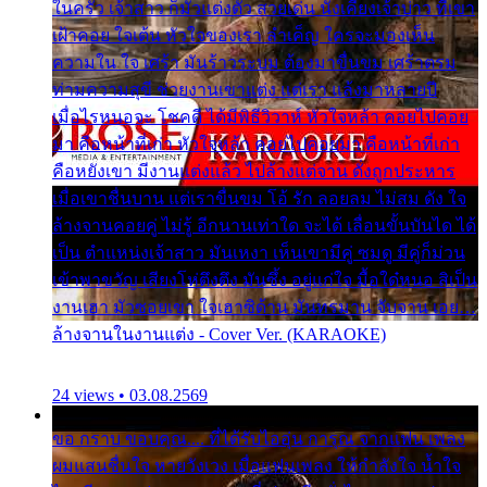
ในครัว เจ้าสาว ก็มัวแต่งตัว สวยเด่น นั่งเคียงเจ้าบ่าว ที่เขา
เฝ้าคอย ใจเต้น หัวใจของเรา ลำเค็ญ ใครจะมองเห็น
ความใน ใจ เศร้า มันร้าวระบม ต้องมาขื่นขม เศร้าตรม
ท่ามความสุขี ช่วยงานเขาแต่ง แต่เรา แล้งมาหลายปี
เมื่อไรหนอจะ โชคดี ได้มีพิธีวิวาห์ หัวใจหล้า คอยไปคอย
มา คือหน้าที่เก่า หัวใจหล้า คอยไปคอยมา คือหน้าที่เก่า
คือหยังเขา มีงานแต่งแล้ว ไปล้างแต่จาน ดั่งถูกประหาร
เมื่อเขาชื่นบาน แต่เราขื่นขม โอ้ รัก ลอยลม ไม่สม ดัง ใจ
ล้างจานคอยคู่ ไม่รู้ อีกนานเท่าใด จะได้ เลื่อนขั้นบันได ได้
เป็น ตำแหน่งเจ้าสาว มันเหงา เห็นเขามีคู่ ซมดู มีคู่ก็ม่วน
เข้าพาขวัญ เสียงโห่ตึงตึง มันซึ้ง อยู่แก่ใจ มื้อใด๋หนอ สิเป็น
งานเฮา มัวซอยเขา ใจเฮาซิด้าน มันทรมาน จับจาน เอย…
ล้างจานในงานแต่ง - Cover Ver. (KARAOKE)
24 views • 03.08.2569
ขอ กราบ ขอบคุณ.... ที่ได้รับไออุ่น การุณ จากแฟน เพลง
ผมแสนชื่นใจ หายวังเวง เมื่อแฟนเพลง ให้กำลังใจ น้ำใจ