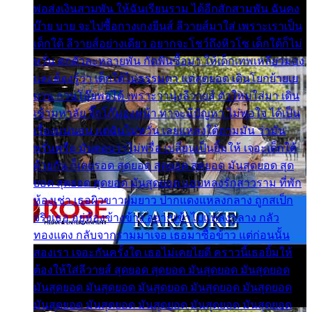
พ่อส่งเงินสามพัน ให้ฉันเรียนราม ได้อีกสักสามพัน ฉันคง
บ๊าย บาย จะไปซื้อกางเกงยีนส์ ลีวายส์มาใส่ เพราะเราเป็น
เด็กใต้ ลีวายส์อย่างเดียว อยากจะโชว์ถึงหิวโซ เด็กใต้ก็ไม่
หวั่น ตกตัวละหลายพัน กัดฟันซื้อมา ให้เด็กเทพเหลียวมอง
และต้องรู้ว่า เด็กใต้ไม่ธรรมดา แต่สุดยอด เดินโยกย้ายเย
ยวน กวนโอ๊ยพอได้ เพราะว่านุ่งลีวายส์ ตัวใหม่ใส่มา เดิน
เข้ามหาลัย จิ๊กโก๊มองหน้า ท่าจะมีปัญหา ไม่พอใจ ได้เป็น
เรื่องแน่นอน แต่ฉันไม่หวั่น เลยแหลงใต้ถามมัน ว่ามัน
พรั่นพรือ มันตอบว่าไม่พรื่อ เปลี่ยนเป็นยิ้มให้ เจอะเด็กใต้
ด้วยกัน ก็เลยรอด สุดยอด สุดยอด สุดยอด มันสุดยอด สุด
ยอด สุดยอด สุดยอด มันสุดยอด แอบหลงรักสาวราม ที่พัก
ห้องเช่า เธอผิวขาวผมยาว ปากแดงแหลงกลาง ถูกสเป็ก
จริงเธอ อยู่ห้องข้างข้าง อยากเข้าไปแหลงกลาง กลัว
ทองแดง กลับจากรามมาเจอ เธอมาซื้อข้าว แต่ก่อนนั้น
สองเรา เจอะกันครั้งใด เธอไม่เคยไยดี คราวนี้เธอยิ้มให้
ต้องให้ใส่ลีวายส์ สุดยอด สุดยอด มันสุดยอด มันสุดยอด
มันสุดยอด มันสุดยอด มันสุดยอด มันสุดยอด มันสุดยอด
มันสุดยอด มันสุดยอด มันสุดยอด มันสุดยอด มันสุดยอด