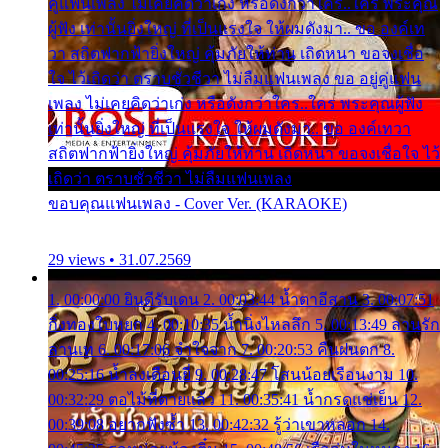
คู่แฟนเพลง ไม่เคยคิดว่าเก่ง หรือดังกว่าใคร..ใคร พระคุณ
ผู้ฟัง เท่านั้นยิ่งใหญ่ ที่เป็นแรงใจ ให้ผมดังมา.. ขอ องค์เท
วา สถิตฟากฟ้ายิ่งใหญ่ คุ้มภัยให้ท่าน เถิดหนา ขอจงเชื่อ
ใจ ไว้เถิดว่า ตราบชั่วชีวา ไม่ลืมแฟนเพลง ขอ อยู่คู่แฟน
เพลง ไม่เคยคิดว่าเก่ง หรือดังกว่าใคร..ใคร พระคุณผู้ฟัง
เท่านั้นยิ่งใหญ่ ที่เป็นแรงใจ ให้ผมดังมา.. ขอ องค์เทวา
สถิตฟากฟ้ายิ่งใหญ่ คุ้มภัยให้ท่าน เถิดหนา ขอจงเชื่อใจ ไว้
เถิดว่า ตราบชั่วชีวา ไม่ลืมแฟนเพลง
ขอบคุณแฟนเพลง - Cover Ver. (KARAOKE)
29 views • 31.07.2569
1. 00:00:00 ยินดีรับเดน 2. 00:03:44 น้ำตาอีสาน 3. 00:07:51
กิ่งทองใบหยก 4. 00:10:35 น้ำนิ่งไหลลึก 5. 00:13:49 ลานรัก
ลานเท 6. 00:17:06 จำใจจาก 7. 00:20:53 คืนฝนตก 8.
00:25:16 น้ำลงเดือนยี่ 9. 00:28:47 โสนน้อยเรือนงาม 10.
00:32:29 ตอไม้ที่ตายแล้ว 11. 00:35:41 น้ำกรดแช่เย็น 12.
00:39:08 อยากฟังซ้ำ 13. 00:42:32 รู้ว่าเขาหลอก 14.