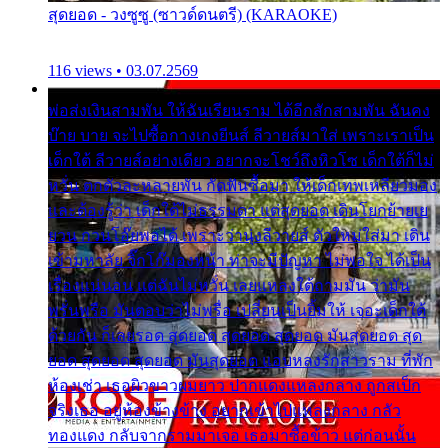
สุดยอด - วงซูซู (ซาวด์ดนตรี) (KARAOKE)
116 views • 03.07.2569
พ่อส่งเงินสามพัน ให้ฉันเรียนราม ได้อีกสักสามพัน ฉันคง
บ๊าย บาย จะไปซื้อกางเกงยีนส์ ลีวายส์มาใส่ เพราะเราเป็น
เด็กใต้ ลีวายส์อย่างเดียว อยากจะโชว์ถึงหิวโซ เด็กใต้ก็ไม่
หวั่น ตกตัวละหลายพัน กัดฟันซื้อมา ให้เด็กเทพเหลียวมอง
และต้องรู้ว่า เด็กใต้ไม่ธรรมดา แต่สุดยอด เดินโยกย้ายเย
ยวน กวนโอ๊ยพอได้ เพราะว่านุ่งลีวายส์ ตัวใหม่ใส่มา เดิน
เข้ามหาลัย จิ๊กโก๊มองหน้า ท่าจะมีปัญหา ไม่พอใจ ได้เป็น
เรื่องแน่นอน แต่ฉันไม่หวั่น เลยแหลงใต้ถามมัน ว่ามัน
พรั่นพรือ มันตอบว่าไม่พรื่อ เปลี่ยนเป็นยิ้มให้ เจอะเด็กใต้
ด้วยกัน ก็เลยรอด สุดยอด สุดยอด สุดยอด มันสุดยอด สุด
ยอด สุดยอด สุดยอด มันสุดยอด แอบหลงรักสาวราม ที่พัก
ห้องเช่า เธอผิวขาวผมยาว ปากแดงแหลงกลาง ถูกสเป็ก
จริงเธอ อยู่ห้องข้างข้าง อยากเข้าไปแหลงกลาง กลัว
ทองแดง กลับจากรามมาเจอ เธอมาซื้อข้าว แต่ก่อนนั้น