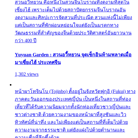
สวนอวี้หยวน คือหนึ่งในสวนจีนโบราณที่งดงามที่สุดใน
เซี่ยงไฮ้ เพราะเต็มไปด้วยสถาปัตยกรรมจีนโบราณอัน
งดงามและศิลปะการจัดสวนที่ประณีต สวนแห่งนี้ไม่เพียง
แต่เป็นสถานที่พักผ่อนหย่อนใจแต่ยังเป็นมรดกทาง
วัฒนธรรมที่สำคัญของจีนด้วยประวัติศาสตร์อันยาวนาน
กว่า 400 ปี
Yuyuan Garden : สวนอวี้หยวน จุดเช็กอินห้ามพลาดเมื่อ
มาเซี่ยงไฮ้ ประเทศจีน
1,302 views
หน้าผาโทจินโบ (Tojinbo) ตั้งอยู่ในจังหวัดฟุกุอิ (Fukui) ทาง
ภาคตะวันออกของประเทศญี่ปุ่น เป็นหนึ่งในสถานที่ท่อง
เที่ยวที่ได้รับความนิยมจากทั้งนักท่องเที่ยวชาวญี่ปุ่นและ
ชาวต่างชาติ ด้วยความงามของหน้าผาที่สูงชันและวิว
ทิวทัศน์ที่น่าทึ่ง และไม่เพียงแต่เป็นสถานที่ที่เต็มไปด้วย
ความงามจากธรรมชาติ แต่ยังแฝงไปด้วยตำนานและ
ความเชื่อที่ลึกซึ้งด้วย