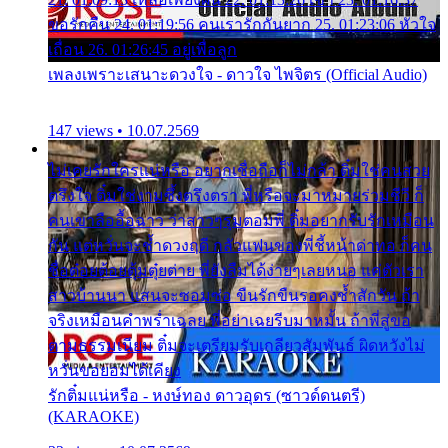
ขอรักคืน 24. 01:19:56 คนเรารักกันยาก 25. 01:23:06 หัวใจ
เถื่อน 26. 01:26:45 อยู่เพื่อลูก
เพลงเพราะเสนาะดวงใจ - ดาวใจ ไพจิตร (Official Audio)
147 views • 10.07.2569
ไม่เคยรักใครแน่หรือ อยากเชื่อถือก็ไม่กล้า ติ๋มใช่คนสวย
ตรึงใจ ติ๋มใช่งามซึ้งตรึงตรา พี่หรือจะมาหมายร่วมชีวี ก็
คนเขาลืออื้อฉาว ว่าสาวๆรุมตอมพี่ ติ๋มอยากรับรักเหมือน
กัน แต่หวั่นจะช้ำดวงฤดี กลัวแฟนของพี่ชี้หน้าด่าทอ ก็คน
ชื่อต๋อยต้อยตุ้มตุ๋ยต่าย พี่ยังลืมได้ง่ายๆเลยหนอ แค่ตัวเรา
สาวบ้านนา แสนจะซอมซ่อ ขืนรักขืนรอคงช้ำสักวัน ถ้า
จริงเหมือนคำพร่ำเฉลย พี่อย่าเฉยรีบมาหมั้น ถ้าพี่สู่ขอ
ตามธรรมเนียม ติ๋มจะเตรียมรับเกลียวสัมพันธ์ ผิดหวังไม่
หวั่นขอยอมได้เคียง
รักติ๋มแน่หรือ - หงษ์ทอง ดาวอุดร (ซาวด์ดนตรี)
(KARAOKE)