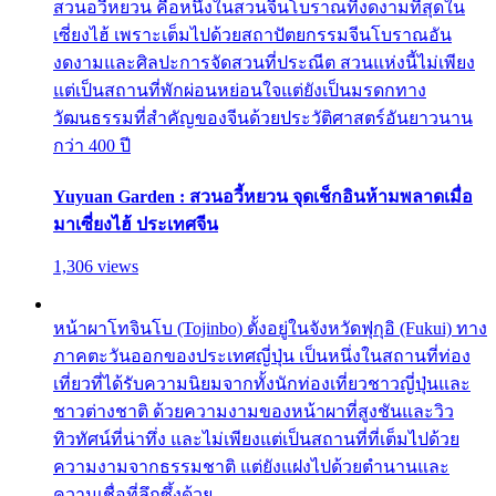
สวนอวี้หยวน คือหนึ่งในสวนจีนโบราณที่งดงามที่สุดใน
เซี่ยงไฮ้ เพราะเต็มไปด้วยสถาปัตยกรรมจีนโบราณอัน
งดงามและศิลปะการจัดสวนที่ประณีต สวนแห่งนี้ไม่เพียง
แต่เป็นสถานที่พักผ่อนหย่อนใจแต่ยังเป็นมรดกทาง
วัฒนธรรมที่สำคัญของจีนด้วยประวัติศาสตร์อันยาวนาน
กว่า 400 ปี
Yuyuan Garden : สวนอวี้หยวน จุดเช็กอินห้ามพลาดเมื่อ
มาเซี่ยงไฮ้ ประเทศจีน
1,306 views
หน้าผาโทจินโบ (Tojinbo) ตั้งอยู่ในจังหวัดฟุกุอิ (Fukui) ทาง
ภาคตะวันออกของประเทศญี่ปุ่น เป็นหนึ่งในสถานที่ท่อง
เที่ยวที่ได้รับความนิยมจากทั้งนักท่องเที่ยวชาวญี่ปุ่นและ
ชาวต่างชาติ ด้วยความงามของหน้าผาที่สูงชันและวิว
ทิวทัศน์ที่น่าทึ่ง และไม่เพียงแต่เป็นสถานที่ที่เต็มไปด้วย
ความงามจากธรรมชาติ แต่ยังแฝงไปด้วยตำนานและ
ความเชื่อที่ลึกซึ้งด้วย