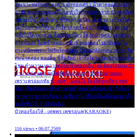
ออเซาะจนใจเบา สงสาร บัวทองเศร้า น้ำตาคลอเบ้า เฝ้า
อาลัย หนุ่มรูปหล่อหนีไกล หัวใจบัวทองระรวย บัวทองโศก
เพราะเป็นโรครักจาง ชีวิตเคว้งคว้าง เมื่อรักห่างร้างไกล
แม่ก็บอก พ่อก็สั่งจะรักใครสักครั้ง อย่าไปหวังความรวย
พลั้งไปใครจะช่วย ซื้อเปลมาไกว ให้ลูกบัวทอง เวรกรรม
ตามสนอง จึงเศร้าหมอง กลีบบัวทองต้องโรย บัวทองไม่
ตระหนัก เพราะไม่รักโคลนตม บัวทองท้องกลม เพราะลืม
ตมน้ำคลอง หลงลิ้น ที่สิ้นสัตย์ เจ้าจึงไม่ระมัด หลงกลิ่นลิ้น
โชย คำหวาน เขาวาดโรย บัวทองกลีบโรย ต้องร้อนรุม บัว
มาบานก่อนตูม ดุจไฟสุมร้อนรุมอุรา บัวทองผ่ายผอม
เพราะตรอมฤทัย ข้าวปลาไม่สนใจ ร้องไห้ลูกเดียว หยุด
โศก เสียเถิดทอง พักความเศร้าหมอง เถิดทองจ๋า ถึงใคร
เขาจะว่า ลูกเจ้าเกิดมา จะชื่อว่าไง พี่ขอเป็นเพื่อนปลอบใจ
จะตั้งชื่อให้ ว่าไอ้บังเอิญ
บัวทองร้องไห้ - เทพพร เพชรอุบล(KARAOKE)
116 views • 06.07.2569