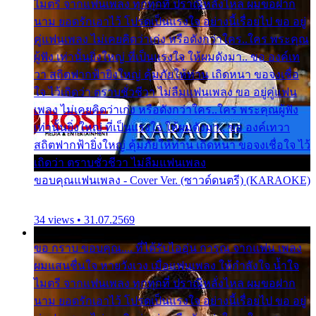
ไมตรี จากแฟนเพลง ทุกทุกที่ ปราณีหลั่งไหล ผมขอฝาก
นาม ยอดรักเอาไว้ โปรดเป็นแรงใจ อย่างนี้เรื่อยไป ขอ อยู่
คู่แฟนเพลง ไม่เคยคิดว่าเก่ง หรือดังกว่าใคร..ใคร พระคุณ
ผู้ฟัง เท่านั้นยิ่งใหญ่ ที่เป็นแรงใจ ให้ผมดังมา.. ขอ องค์เท
วา สถิตฟากฟ้ายิ่งใหญ่ คุ้มภัยให้ท่าน เถิดหนา ขอจงเชื่อ
ใจ ไว้เถิดว่า ตราบชั่วชีวา ไม่ลืมแฟนเพลง ขอ อยู่คู่แฟน
เพลง ไม่เคยคิดว่าเก่ง หรือดังกว่าใคร..ใคร พระคุณผู้ฟัง
เท่านั้นยิ่งใหญ่ ที่เป็นแรงใจ ให้ผมดังมา.. ขอ องค์เทวา
สถิตฟากฟ้ายิ่งใหญ่ คุ้มภัยให้ท่าน เถิดหนา ขอจงเชื่อใจ ไว้
เถิดว่า ตราบชั่วชีวา ไม่ลืมแฟนเพลง
ขอบคุณแฟนเพลง - Cover Ver. (ซาวด์ดนตรี) (KARAOKE)
34 views • 31.07.2569
ขอ กราบ ขอบคุณ.... ที่ได้รับไออุ่น การุณ จากแฟน เพลง
ผมแสนชื่นใจ หายวังเวง เมื่อแฟนเพลง ให้กำลังใจ น้ำใจ
ไมตรี จากแฟนเพลง ทุกทุกที่ ปราณีหลั่งไหล ผมขอฝาก
นาม ยอดรักเอาไว้ โปรดเป็นแรงใจ อย่างนี้เรื่อยไป ขอ อยู่