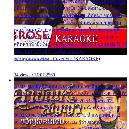
คู่แฟนเพลง ไม่เคยคิดว่าเก่ง หรือดังกว่าใคร..ใคร พระคุณ
ผู้ฟัง เท่านั้นยิ่งใหญ่ ที่เป็นแรงใจ ให้ผมดังมา.. ขอ องค์เท
วา สถิตฟากฟ้ายิ่งใหญ่ คุ้มภัยให้ท่าน เถิดหนา ขอจงเชื่อ
ใจ ไว้เถิดว่า ตราบชั่วชีวา ไม่ลืมแฟนเพลง ขอ อยู่คู่แฟน
เพลง ไม่เคยคิดว่าเก่ง หรือดังกว่าใคร..ใคร พระคุณผู้ฟัง
เท่านั้นยิ่งใหญ่ ที่เป็นแรงใจ ให้ผมดังมา.. ขอ องค์เทวา
สถิตฟากฟ้ายิ่งใหญ่ คุ้มภัยให้ท่าน เถิดหนา ขอจงเชื่อใจ ไว้
เถิดว่า ตราบชั่วชีวา ไม่ลืมแฟนเพลง
ขอบคุณแฟนเพลง - Cover Ver. (KARAOKE)
34 views • 31.07.2569
1. 00:00:00 ยินดีรับเดน 2. 00:03:44 น้ำตาอีสาน 3. 00:07:51
กิ่งทองใบหยก 4. 00:10:35 น้ำนิ่งไหลลึก 5. 00:13:49 ลานรัก
ลานเท 6. 00:17:06 จำใจจาก 7. 00:20:53 คืนฝนตก 8.
00:25:16 น้ำลงเดือนยี่ 9. 00:28:47 โสนน้อยเรือนงาม 10.
00:32:29 ตอไม้ที่ตายแล้ว 11. 00:35:41 น้ำกรดแช่เย็น 12.
00:39:08 อยากฟังซ้ำ 13. 00:42:32 รู้ว่าเขาหลอก 14.