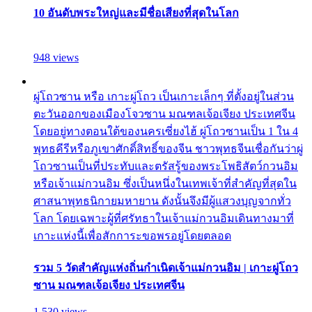
10 อันดับพระใหญ่และมีชื่อเสียงที่สุดในโลก
948 views
ผู่โถวซาน หรือ เกาะผู่โถว เป็นเกาะเล็กๆ ที่ตั้งอยู่ในส่วน
ตะวันออกของเมืองโจวซาน มณฑลเจ้อเจียง ประเทศจีน
โดยอยู่ทางตอนใต้ของนครเซี่ยงไฮ้ ผู่โถวซานเป็น 1 ใน 4
พุทธคีรีหรือภูเขาศักดิ์สิทธิ์ของจีน ชาวพุทธจีนเชื่อกันว่าผู่
โถวซานเป็นที่ประทับและตรัสรู้ของพระโพธิสัตว์กวนอิม
หรือเจ้าแม่กวนอิม ซึ่งเป็นหนึ่งในเทพเจ้าที่สำคัญที่สุดใน
ศาสนาพุทธนิกายมหายาน ดังนั้นจึงมีผู้แสวงบุญจากทั่ว
โลก โดยเฉพาะผู้ที่ศรัทธาในเจ้าแม่กวนอิมเดินทางมาที่
เกาะแห่งนี้เพื่อสักการะขอพรอยู่โดยตลอด
รวม 5 วัดสำคัญแห่งถิ่นกำเนิดเจ้าแม่กวนอิม | เกาะผู่โถว
ซาน มณฑลเจ้อเจียง ประเทศจีน
1,530 views