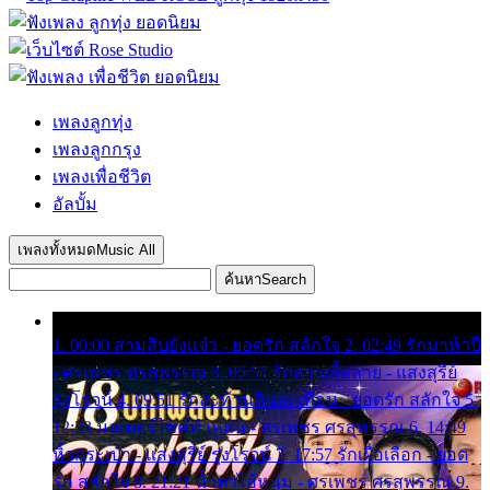
เพลงลูกทุ่ง
เพลงลูกกรุง
เพลงเพื่อชีวิต
อัลบั้ม
เพลงทั้งหมด
Music All
ค้นหา
Search
1. 00:00 สามสิบยังแจ๋ว - ยอดรัก สลักใจ 2. 02:49 รักมาห้าปี
- ศรเพชร ศรสุพรรณ 3. 05:57 รักสาวเสื้อลาย - แสงสุรีย์
รุ่งโรจน์ 4. 09:51 รักสะท้านดินสะเทือน - ยอดรัก สลักใจ 5.
12:23 มอเตอร์ไซค์ทำหล่น - ศรเพชร ศรสุพรรณ 6. 14:49
หิ้วกระเป๋า - แสงสุรีย์ รุ่งโรจน์ 7. 17:57 รักเผื่อเลือก - ยอด
รัก สลักใจ 8. 21:21 น้ำตาไอ้หนุ่ม - ศรเพชร ศรสุพรรณ 9.