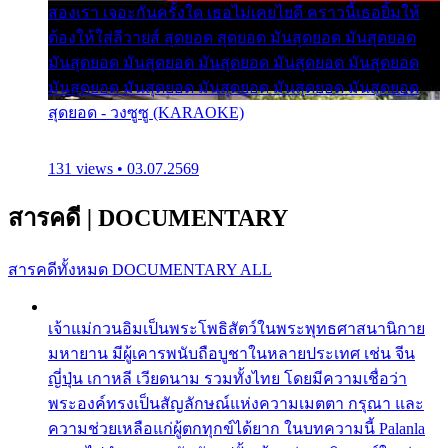
สองเรา เจอะกันครั้งใด เธอไม่เคยไยดี คราวนี้เธอยิ้มให้
ต้องให้ใส่ลีวายส์ สุดยอด สุดยอด มันสุดยอด มันสุดยอด
มันสุดยอด มันสุดยอด มันสุดยอด มันสุดยอด มันสุดยอด
มันสุดยอด มันสุดยอด มันสุดยอด มันสุดยอด มันสุดยอด
สุดยอด - วงซูซู (KARAOKE)
131 views • 03.07.2569
สารคดี
|
DOCUMENTARY
สารคดีทั้งหมด
DOCUMENTARY ALL
เจ้าแม่กวนอิมเป็นพระโพธิสัตว์ในพระพุทธศาสนานิกาย
มหายาน มีผู้เคารพนับถือบูชาในหลายประเทศ เช่น จีน
ญี่ปุ่น เกาหลี เวียดนาม รวมทั้งไทย โดยมีความเชื่อว่า
พระองค์ทรงเป็นสัญลักษณ์แห่งความเมตตา กรุณา และ
ความช่วยเหลือแก่ผู้ตกทุกข์ได้ยาก ในบทความนี้ Palanla