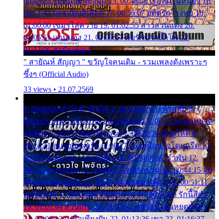
00:45:25 รอหน่อยน้องติ๋ม 15. 00:48:56 เรือล่มในหนอง 16.
00:51:43 บัตรเชิญสีเลือด 17. 00:56:07 อดีตรักโรงทอ 18.
01:00:00 เขมรไล่ควาย 19. 01:02:55 สาวสวนแตง 20.
01:05:51 แอบมอง 21. 01:09:27 พบรักปากน้ำโพ 22.
01:13:06 สายัณห์เมา
" สายัณห์ สัญญา " ขวัญใจคนเดิม - รวมเพลงดังเพราะๆ
ซึ้งๆ (Official Audio)
33 views • 21.07.2569
1. 00:00:00 ทำไมทำฉันได้ 2. 00:03:20 นางฟ้าสลัม 3.
00:06:50 คน 4. 00:10:36 บุญเหลือเกิน 5. 00:13:58 ฝนหยาด
สุดท้าย 6. 00:17:30 ยาใจยาจก 7. 00:20:30 คิดดูให้ดี 8.
00:24:21 ลบรอยแผลรัก 9. 00:27:35 เหมือนใจโดนกรีด 10.
00:30:54 ขบวนการเปาเปียว 11. 00:34:05 คำรำพัน 12.
00:37:20 ปาหนัน 13. 00:40:37 ใจเจ้ากรรม 14. 00:44:15 จูบ
ฉันแล้วจงตายเสีย 15. 00:47:24 ขอสูมาเต๊อะ 16. 00:51:11
คนใจมาร 17. 00:54:50 คืนทรมาน 18. 00:58:25 รักนี้สีดำ
19. 01:01:44 ส่วนเกิน 20. 01:05:42 หยาดน้ำฝนหยดน้ำตา
21. 01:09:13 เหลือเพียงฝัน 22. 01:13:26 เขา 23. 01:16:37