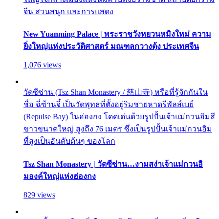
จีน สวนสนุก และการแสดง
New Yuanming Palace | พระราชวังหยวนหมิงใหม่ ความ
ยิ่งใหญ่แห่งประวัติศาสตร์ มณฑลกวางตุ้ง ประเทศจีน
1,076 views
วัดซีซ่าน (Tsz Shan Monastery / 慈山寺) หรือที่รู้จักกันใน
ชื่อ ฉี่ซ้านจี๋ เป็นวัดพุทธที่ตั้งอยู่ริมชายหาดรีพัลส์เบย์
(Repulse Bay) ในฮ่องกง โดดเด่นด้วยรูปปั้นเจ้าแม่กวนอิมสี
ขาวขนาดใหญ่ สูงถึง 76 เมตร ซึ่งเป็นรูปปั้นเจ้าแม่กวนอิม
ที่สูงเป็นอันดับต้นๆ ของโลก
Tsz Shan Monastery | วัดซีซ่าน…งามสง่าเจ้าแม่กวนอิ
มองค์ใหญ่แห่งฮ่องกง
829 views