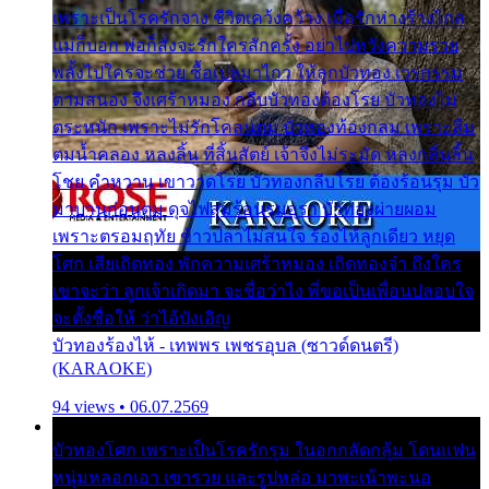
เพราะเป็นโรครักจาง ชีวิตเคว้งคว้าง เมื่อรักห่างร้างไกล
แม่ก็บอก พ่อก็สั่งจะรักใครสักครั้ง อย่าไปหวังความรวย
พลั้งไปใครจะช่วย ซื้อเปลมาไกว ให้ลูกบัวทอง เวรกรรม
ตามสนอง จึงเศร้าหมอง กลีบบัวทองต้องโรย บัวทองไม่
ตระหนัก เพราะไม่รักโคลนตม บัวทองท้องกลม เพราะลืม
ตมน้ำคลอง หลงลิ้น ที่สิ้นสัตย์ เจ้าจึงไม่ระมัด หลงกลิ่นลิ้น
โชย คำหวาน เขาวาดโรย บัวทองกลีบโรย ต้องร้อนรุม บัว
มาบานก่อนตูม ดุจไฟสุมร้อนรุมอุรา บัวทองผ่ายผอม
เพราะตรอมฤทัย ข้าวปลาไม่สนใจ ร้องไห้ลูกเดียว หยุด
โศก เสียเถิดทอง พักความเศร้าหมอง เถิดทองจ๋า ถึงใคร
เขาจะว่า ลูกเจ้าเกิดมา จะชื่อว่าไง พี่ขอเป็นเพื่อนปลอบใจ
จะตั้งชื่อให้ ว่าไอ้บังเอิญ
บัวทองร้องไห้ - เทพพร เพชรอุบล (ซาวด์ดนตรี)
(KARAOKE)
94 views • 06.07.2569
บัวทองโศก เพราะเป็นโรครักรุม ในอกกลัดกลุ้ม โดนแฟน
หนุ่มหลอกเอา เขารวย และรูปหล่อ มาพะเน้าพะนอ