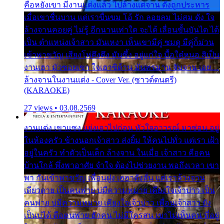
คือหยังเขา มีงานแต่งแล้ว ไปล้างแต่จาน ดั่งถูกประหาร
เมื่อเขาชื่นบาน แต่เราขื่นขม โอ้ รัก ลอยลม ไม่สม ดัง ใจ
ล้างจานคอยคู่ ไม่รู้ อีกนานเท่าใด จะได้ เลื่อนขั้นบันได ได้
เป็น ตำแหน่งเจ้าสาว มันเหงา เห็นเขามีคู่ ซมดู มีคู่ก็ม่วน
เข้าพาขวัญ เสียงโห่ตึงตึง มันซึ้ง อยู่แก่ใจ มื้อใด๋หนอ สิเป็น
งานเฮา มัวซอยเขา ใจเฮาซิด้าน มันทรมาน จับจาน เอย…
ล้างจานในงานแต่ง - Cover Ver. (ซาวด์ดนตรี)
(KARAOKE)
27 views • 03.08.2569
งานแต่ง เขาแซง แย่งเอาไปก่อน หัวใจอาวรณ์ มาซ่อน อยู่
ในห้องครัว ข้างนอกเจ้าสาว ส่งยิ้ม ให้คนไปทั่ว แต่เรา เฝ้า
อยู่ในครัว ทำตัวเป็นเด็ก ล้างจาน ในเมื่อ เจ้าสาว คือคน
บ้านใกล้ พึ่งพาอาศัย จำใจ ต้องไปช่วยงาน พอถึงเวลา เขา
พา กันเข้าพาขวัญ เพื่อนฝูง เฮฮาดังลั่น แต่เราล้างจาน
เดียวดาย เป็นคนพ่าย บ่มีความหมาย เคียงใจเจ้าบ่าว เป็น
คนพ่าย บ่มีความหมาย เคียงใจเจ้าบ่าว เพื่อนเจ้าสาว ยัง
เป็นบ่ได้ คือคนพ่าย ฮักคน ไม่มีใครสน เขาไม่เห็นคน ที่อยู่