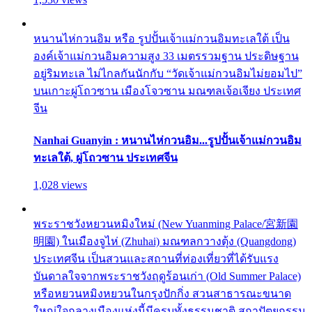
หนานไห่กวนอิม หรือ รูปปั้นเจ้าแม่กวนอิมทะเลใต้ เป็น
องค์เจ้าแม่กวนอิมความสูง 33 เมตรรวมฐาน ประดิษฐาน
อยู่ริมทะเล ไม่ไกลกันนักกับ “วัดเจ้าแม่กวนอิมไม่ยอมไป”
บนเกาะผู่โถวซาน เมืองโจวซาน มณฑลเจ้อเจียง ประเทศ
จีน
Nanhai Guanyin : หนานไห่กวนอิม...รูปปั้นเจ้าแม่กวนอิม
ทะเลใต้, ผู่โถวซาน ประเทศจีน
1,028 views
พระราชวังหยวนหมิงใหม่ (New Yuanming Palace/宮新園
明園) ในเมืองจูไห่ (Zhuhai) มณฑลกวางตุ้ง (Quangdong)
ประเทศจีน เป็นสวนและสถานที่ท่องเที่ยวที่ได้รับแรง
บันดาลใจจากพระราชวังฤดูร้อนเก่า (Old Summer Palace)
หรือหยวนหมิงหยวนในกรุงปักกิ่ง สวนสาธารณะขนาด
ใหญ่ใจกลางเมืองแห่งนี้มีครบทั้งธรรมชาติ สถาปัตยกรรม