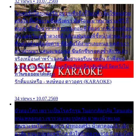
32 views • 10.07.2569
ไม่เคยรักใครแน่หรือ อยากเชื่อถือก็ไม่กล้า ติ๋มใช่คนสวย
ตรึงใจ ติ๋มใช่งามซึ้งตรึงตรา พี่หรือจะมาหมายร่วมชีวี ก็
คนเขาลืออื้อฉาว ว่าสาวๆรุมตอมพี่ ติ๋มอยากรับรักเหมือน
กัน แต่หวั่นจะช้ำดวงฤดี กลัวแฟนของพี่ชี้หน้าด่าทอ ก็คน
ชื่อต๋อยต้อยตุ้มตุ๋ยต่าย พี่ยังลืมได้ง่ายๆเลยหนอ แค่ตัวเรา
สาวบ้านนา แสนจะซอมซ่อ ขืนรักขืนรอคงช้ำสักวัน ถ้า
จริงเหมือนคำพร่ำเฉลย พี่อย่าเฉยรีบมาหมั้น ถ้าพี่สู่ขอ
ตามธรรมเนียม ติ๋มจะเตรียมรับเกลียวสัมพันธ์ ผิดหวังไม่
หวั่นขอยอมได้เคียง
รักติ๋มแน่หรือ - หงษ์ทอง ดาวอุดร (KARAOKE)
34 views • 10.07.2569
บัวทองโศก เพราะเป็นโรครักรุม ในอกกลัดกลุ้ม โดนแฟน
หนุ่มหลอกเอา เขารวย และรูปหล่อ มาพะเน้าพะนอ
ออเซาะจนใจเบา สงสาร บัวทองเศร้า น้ำตาคลอเบ้า เฝ้า
อาลัย หนุ่มรูปหล่อหนีไกล หัวใจบัวทองระรวย บัวทองโศก