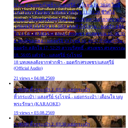
24:27 สามเณรกำพร้า - แสงสุรีย์ รุ่งโรจน์ 10. 28:08 ไม่มี
เวลาไปหาเมียน้อย - ยอดรัก สลักใจ 11. 31:29 ชีวิตไอ้
ธรรม - ศรเพชร ศรสุพรรณ 12. 35:26 ทหารอากาศขาดรัก
- แสงสุรีย์ รุ่งโรจน์ 13. 39:01 คนหัวใจโทรม - ยอดรัก สลัก
ใจ 14. 42:49 ไอ้หวังตายแน่ - ศรเพชร ศรสุพรรณ 15. 46:35
ธาตุแท้ของเธอ - แสงสุรีย์ รุ่งโรจน์ 16. 49:57 กำนันกำใน -
ยอดรัก สลักใจ 17. 52:29 สาวบริสุทธิ์ - ศรเพชร ศรสุพรรณ
18. 56:05 แต๋วจ๋า - แสงสุรีย์ รุ่งโรจน์
18 บทเพลงดังจากฟากฟ้า - ยอดรัก/ศรเพชร/แสงสุรีย์
(Official Audio)
21 views • 04.08.2569
1. 00:00 หิ้วกระเป๋า 2. 03:30 แย่งกระเป๋า
หิ้วกระเป๋า | แสงสุรีย์ รุ่งโรจน์ - แย่งกระเป๋า | เตือนใจ บุญ
พระรักษา (KARAOKE)
19 views • 03.08.2569
1. 00:00 หิ้วกระเป๋า 2. 03:30 แย่งกระเป๋า