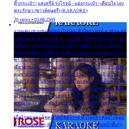
หิ้วกระเป๋า | แสงสุรีย์ รุ่งโรจน์ - แย่งกระเป๋า | เตือนใจ บุญ
พระรักษา (ซาวด์ดนตรี) (KARAOKE)
20 views • 03.08.2569
งานแต่ง เขาแซง แย่งเอาไปก่อน หัวใจอาวรณ์ มาซ่อน อยู่
ในห้องครัว ข้างนอกเจ้าสาว ส่งยิ้ม ให้คนไปทั่ว แต่เรา เฝ้า
อยู่ในครัว ทำตัวเป็นเด็ก ล้างจาน ในเมื่อ เจ้าสาว คือคน
บ้านใกล้ พึ่งพาอาศัย จำใจ ต้องไปช่วยงาน พอถึงเวลา เขา
พา กันเข้าพาขวัญ เพื่อนฝูง เฮฮาดังลั่น แต่เราล้างจาน
เดียวดาย เป็นคนพ่าย บ่มีความหมาย เคียงใจเจ้าบ่าว เป็น
คนพ่าย บ่มีความหมาย เคียงใจเจ้าบ่าว เพื่อนเจ้าสาว ยัง
เป็นบ่ได้ คือคนพ่าย ฮักคน ไม่มีใครสน เขาไม่เห็นคน ที่อยู่
ในครัว เจ้าสาว ก็มัวแต่งตัว สวยเด่น นั่งเคียงเจ้าบ่าว ที่เขา
เฝ้าคอย ใจเต้น หัวใจของเรา ลำเค็ญ ใครจะมองเห็น
ความใน ใจ เศร้า มันร้าวระบม ต้องมาขื่นขม เศร้าตรม
ท่ามความสุขี ช่วยงานเขาแต่ง แต่เรา แล้งมาหลายปี
เมื่อไรหนอจะ โชคดี ได้มีพิธีวิวาห์ หัวใจหล้า คอยไปคอย
มา คือหน้าที่เก่า หัวใจหล้า คอยไปคอยมา คือหน้าที่เก่า