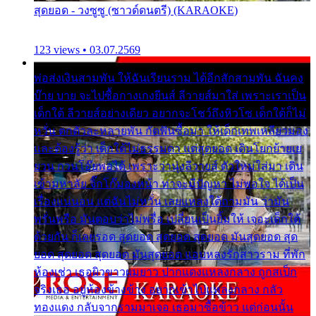
สุดยอด - วงซูซู (ซาวด์ดนตรี) (KARAOKE)
123 views • 03.07.2569
พ่อส่งเงินสามพัน ให้ฉันเรียนราม ได้อีกสักสามพัน ฉันคง
บ๊าย บาย จะไปซื้อกางเกงยีนส์ ลีวายส์มาใส่ เพราะเราเป็น
เด็กใต้ ลีวายส์อย่างเดียว อยากจะโชว์ถึงหิวโซ เด็กใต้ก็ไม่
หวั่น ตกตัวละหลายพัน กัดฟันซื้อมา ให้เด็กเทพเหลียวมอง
และต้องรู้ว่า เด็กใต้ไม่ธรรมดา แต่สุดยอด เดินโยกย้ายเย
ยวน กวนโอ๊ยพอได้ เพราะว่านุ่งลีวายส์ ตัวใหม่ใส่มา เดิน
เข้ามหาลัย จิ๊กโก๊มองหน้า ท่าจะมีปัญหา ไม่พอใจ ได้เป็น
เรื่องแน่นอน แต่ฉันไม่หวั่น เลยแหลงใต้ถามมัน ว่ามัน
พรั่นพรือ มันตอบว่าไม่พรื่อ เปลี่ยนเป็นยิ้มให้ เจอะเด็กใต้
ด้วยกัน ก็เลยรอด สุดยอด สุดยอด สุดยอด มันสุดยอด สุด
ยอด สุดยอด สุดยอด มันสุดยอด แอบหลงรักสาวราม ที่พัก
ห้องเช่า เธอผิวขาวผมยาว ปากแดงแหลงกลาง ถูกสเป็ก
จริงเธอ อยู่ห้องข้างข้าง อยากเข้าไปแหลงกลาง กลัว
ทองแดง กลับจากรามมาเจอ เธอมาซื้อข้าว แต่ก่อนนั้น