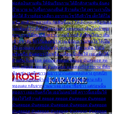
พ่อส่งเงินสามพัน ให้ฉันเรียนราม ได้อีกสักสามพัน ฉันคง
บ๊าย บาย จะไปซื้อกางเกงยีนส์ ลีวายส์มาใส่ เพราะเราเป็น
เด็กใต้ ลีวายส์อย่างเดียว อยากจะโชว์ถึงหิวโซ เด็กใต้ก็ไม่
หวั่น ตกตัวละหลายพัน กัดฟันซื้อมา ให้เด็กเทพเหลียวมอง
และต้องรู้ว่า เด็กใต้ไม่ธรรมดา แต่สุดยอด เดินโยกย้ายเย
ยวน กวนโอ๊ยพอได้ เพราะว่านุ่งลีวายส์ ตัวใหม่ใส่มา เดิน
เข้ามหาลัย จิ๊กโก๊มองหน้า ท่าจะมีปัญหา ไม่พอใจ ได้เป็น
เรื่องแน่นอน แต่ฉันไม่หวั่น เลยแหลงใต้ถามมัน ว่ามัน
พรั่นพรือ มันตอบว่าไม่พรื่อ เปลี่ยนเป็นยิ้มให้ เจอะเด็กใต้
ด้วยกัน ก็เลยรอด สุดยอด สุดยอด สุดยอด มันสุดยอด สุด
ยอด สุดยอด สุดยอด มันสุดยอด แอบหลงรักสาวราม ที่พัก
ห้องเช่า เธอผิวขาวผมยาว ปากแดงแหลงกลาง ถูกสเป็ก
จริงเธอ อยู่ห้องข้างข้าง อยากเข้าไปแหลงกลาง กลัว
ทองแดง กลับจากรามมาเจอ เธอมาซื้อข้าว แต่ก่อนนั้น
สองเรา เจอะกันครั้งใด เธอไม่เคยไยดี คราวนี้เธอยิ้มให้
ต้องให้ใส่ลีวายส์ สุดยอด สุดยอด มันสุดยอด มันสุดยอด
มันสุดยอด มันสุดยอด มันสุดยอด มันสุดยอด มันสุดยอด
มันสุดยอด มันสุดยอด มันสุดยอด มันสุดยอด มันสุดยอด