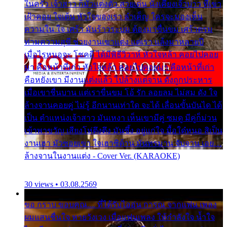
ในครัว เจ้าสาว ก็มัวแต่งตัว สวยเด่น นั่งเคียงเจ้าบ่าว ที่เขา
เฝ้าคอย ใจเต้น หัวใจของเรา ลำเค็ญ ใครจะมองเห็น
ความใน ใจ เศร้า มันร้าวระบม ต้องมาขื่นขม เศร้าตรม
ท่ามความสุขี ช่วยงานเขาแต่ง แต่เรา แล้งมาหลายปี
เมื่อไรหนอจะ โชคดี ได้มีพิธีวิวาห์ หัวใจหล้า คอยไปคอย
มา คือหน้าที่เก่า หัวใจหล้า คอยไปคอยมา คือหน้าที่เก่า
คือหยังเขา มีงานแต่งแล้ว ไปล้างแต่จาน ดั่งถูกประหาร
เมื่อเขาชื่นบาน แต่เราขื่นขม โอ้ รัก ลอยลม ไม่สม ดัง ใจ
ล้างจานคอยคู่ ไม่รู้ อีกนานเท่าใด จะได้ เลื่อนขั้นบันได ได้
เป็น ตำแหน่งเจ้าสาว มันเหงา เห็นเขามีคู่ ซมดู มีคู่ก็ม่วน
เข้าพาขวัญ เสียงโห่ตึงตึง มันซึ้ง อยู่แก่ใจ มื้อใด๋หนอ สิเป็น
งานเฮา มัวซอยเขา ใจเฮาซิด้าน มันทรมาน จับจาน เอย…
ล้างจานในงานแต่ง - Cover Ver. (KARAOKE)
30 views • 03.08.2569
ขอ กราบ ขอบคุณ.... ที่ได้รับไออุ่น การุณ จากแฟน เพลง
ผมแสนชื่นใจ หายวังเวง เมื่อแฟนเพลง ให้กำลังใจ น้ำใจ