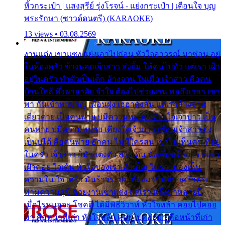
หิ้วกระเป๋า | แสงสุรีย์ รุ่งโรจน์ - แย่งกระเป๋า | เตือนใจ บุญ
พระรักษา (ซาวด์ดนตรี) (KARAOKE)
13 views • 03.08.2569
งานแต่ง เขาแซง แย่งเอาไปก่อน หัวใจอาวรณ์ มาซ่อน อยู่
ในห้องครัว ข้างนอกเจ้าสาว ส่งยิ้ม ให้คนไปทั่ว แต่เรา เฝ้า
อยู่ในครัว ทำตัวเป็นเด็ก ล้างจาน ในเมื่อ เจ้าสาว คือคน
บ้านใกล้ พึ่งพาอาศัย จำใจ ต้องไปช่วยงาน พอถึงเวลา เขา
พา กันเข้าพาขวัญ เพื่อนฝูง เฮฮาดังลั่น แต่เราล้างจาน
เดียวดาย เป็นคนพ่าย บ่มีความหมาย เคียงใจเจ้าบ่าว เป็น
คนพ่าย บ่มีความหมาย เคียงใจเจ้าบ่าว เพื่อนเจ้าสาว ยัง
เป็นบ่ได้ คือคนพ่าย ฮักคน ไม่มีใครสน เขาไม่เห็นคน ที่อยู่
ในครัว เจ้าสาว ก็มัวแต่งตัว สวยเด่น นั่งเคียงเจ้าบ่าว ที่เขา
เฝ้าคอย ใจเต้น หัวใจของเรา ลำเค็ญ ใครจะมองเห็น
ความใน ใจ เศร้า มันร้าวระบม ต้องมาขื่นขม เศร้าตรม
ท่ามความสุขี ช่วยงานเขาแต่ง แต่เรา แล้งมาหลายปี
เมื่อไรหนอจะ โชคดี ได้มีพิธีวิวาห์ หัวใจหล้า คอยไปคอย
มา คือหน้าที่เก่า หัวใจหล้า คอยไปคอยมา คือหน้าที่เก่า