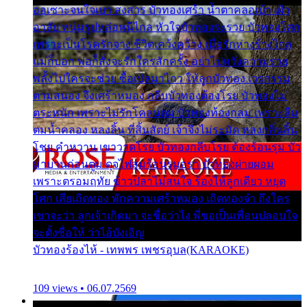
ออเซาะจนใจเบา สงสาร บัวทองเศร้า น้ำตาคลอเบ้า เฝ้า
อาลัย หนุ่มรูปหล่อหนีไกล หัวใจบัวทองระรวย บัวทองโศก
เพราะเป็นโรครักจาง ชีวิตเคว้งคว้าง เมื่อรักห่างร้างไกล
แม่ก็บอก พ่อก็สั่งจะรักใครสักครั้ง อย่าไปหวังความรวย
พลั้งไปใครจะช่วย ซื้อเปลมาไกว ให้ลูกบัวทอง เวรกรรม
ตามสนอง จึงเศร้าหมอง กลีบบัวทองต้องโรย บัวทองไม่
ตระหนัก เพราะไม่รักโคลนตม บัวทองท้องกลม เพราะลืม
ตมน้ำคลอง หลงลิ้น ที่สิ้นสัตย์ เจ้าจึงไม่ระมัด หลงกลิ่นลิ้น
โชย คำหวาน เขาวาดโรย บัวทองกลีบโรย ต้องร้อนรุม บัว
มาบานก่อนตูม ดุจไฟสุมร้อนรุมอุรา บัวทองผ่ายผอม
เพราะตรอมฤทัย ข้าวปลาไม่สนใจ ร้องไห้ลูกเดียว หยุด
โศก เสียเถิดทอง พักความเศร้าหมอง เถิดทองจ๋า ถึงใคร
เขาจะว่า ลูกเจ้าเกิดมา จะชื่อว่าไง พี่ขอเป็นเพื่อนปลอบใจ
จะตั้งชื่อให้ ว่าไอ้บังเอิญ
บัวทองร้องไห้ - เทพพร เพชรอุบล(KARAOKE)
109 views • 06.07.2569