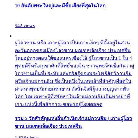
10 อันดับพระใหญ่และมีชื่อเสียงที่สุดในโลก
942 views
ผู่โถวซาน หรือ เกาะผู่โถว เป็นเกาะเล็กๆ ที่ตั้งอยู่ในส่วน
ตะวันออกของเมืองโจวซาน มณฑลเจ้อเจียง ประเทศจีน
โดยอยู่ทางตอนใต้ของนครเซี่ยงไฮ้ ผู่โถวซานเป็น 1 ใน 4
พุทธคีรีหรือภูเขาศักดิ์สิทธิ์ของจีน ชาวพุทธจีนเชื่อกันว่าผู่
โถวซานเป็นที่ประทับและตรัสรู้ของพระโพธิสัตว์กวนอิม
หรือเจ้าแม่กวนอิม ซึ่งเป็นหนึ่งในเทพเจ้าที่สำคัญที่สุดใน
ศาสนาพุทธนิกายมหายาน ดังนั้นจึงมีผู้แสวงบุญจากทั่ว
โลก โดยเฉพาะผู้ที่ศรัทธาในเจ้าแม่กวนอิมเดินทางมาที่
เกาะแห่งนี้เพื่อสักการะขอพรอยู่โดยตลอด
รวม 5 วัดสำคัญแห่งถิ่นกำเนิดเจ้าแม่กวนอิม | เกาะผู่โถว
ซาน มณฑลเจ้อเจียง ประเทศจีน
1,526 views