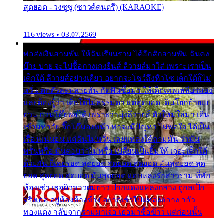
สุดยอด - วงซูซู (ซาวด์ดนตรี) (KARAOKE)
116 views • 03.07.2569
พ่อส่งเงินสามพัน ให้ฉันเรียนราม ได้อีกสักสามพัน ฉันคง
บ๊าย บาย จะไปซื้อกางเกงยีนส์ ลีวายส์มาใส่ เพราะเราเป็น
เด็กใต้ ลีวายส์อย่างเดียว อยากจะโชว์ถึงหิวโซ เด็กใต้ก็ไม่
หวั่น ตกตัวละหลายพัน กัดฟันซื้อมา ให้เด็กเทพเหลียวมอง
และต้องรู้ว่า เด็กใต้ไม่ธรรมดา แต่สุดยอด เดินโยกย้ายเย
ยวน กวนโอ๊ยพอได้ เพราะว่านุ่งลีวายส์ ตัวใหม่ใส่มา เดิน
เข้ามหาลัย จิ๊กโก๊มองหน้า ท่าจะมีปัญหา ไม่พอใจ ได้เป็น
เรื่องแน่นอน แต่ฉันไม่หวั่น เลยแหลงใต้ถามมัน ว่ามัน
พรั่นพรือ มันตอบว่าไม่พรื่อ เปลี่ยนเป็นยิ้มให้ เจอะเด็กใต้
ด้วยกัน ก็เลยรอด สุดยอด สุดยอด สุดยอด มันสุดยอด สุด
ยอด สุดยอด สุดยอด มันสุดยอด แอบหลงรักสาวราม ที่พัก
ห้องเช่า เธอผิวขาวผมยาว ปากแดงแหลงกลาง ถูกสเป็ก
จริงเธอ อยู่ห้องข้างข้าง อยากเข้าไปแหลงกลาง กลัว
ทองแดง กลับจากรามมาเจอ เธอมาซื้อข้าว แต่ก่อนนั้น