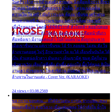
ในครัว เจ้าสาว ก็มัวแต่งตัว สวยเด่น นั่งเคียงเจ้าบ่าว ที่เขา
เฝ้าคอย ใจเต้น หัวใจของเรา ลำเค็ญ ใครจะมองเห็น
ความใน ใจ เศร้า มันร้าวระบม ต้องมาขื่นขม เศร้าตรม
ท่ามความสุขี ช่วยงานเขาแต่ง แต่เรา แล้งมาหลายปี
เมื่อไรหนอจะ โชคดี ได้มีพิธีวิวาห์ หัวใจหล้า คอยไปคอย
มา คือหน้าที่เก่า หัวใจหล้า คอยไปคอยมา คือหน้าที่เก่า
คือหยังเขา มีงานแต่งแล้ว ไปล้างแต่จาน ดั่งถูกประหาร
เมื่อเขาชื่นบาน แต่เราขื่นขม โอ้ รัก ลอยลม ไม่สม ดัง ใจ
ล้างจานคอยคู่ ไม่รู้ อีกนานเท่าใด จะได้ เลื่อนขั้นบันได ได้
เป็น ตำแหน่งเจ้าสาว มันเหงา เห็นเขามีคู่ ซมดู มีคู่ก็ม่วน
เข้าพาขวัญ เสียงโห่ตึงตึง มันซึ้ง อยู่แก่ใจ มื้อใด๋หนอ สิเป็น
งานเฮา มัวซอยเขา ใจเฮาซิด้าน มันทรมาน จับจาน เอย…
ล้างจานในงานแต่ง - Cover Ver. (KARAOKE)
24 views • 03.08.2569
ขอ กราบ ขอบคุณ.... ที่ได้รับไออุ่น การุณ จากแฟน เพลง
ผมแสนชื่นใจ หายวังเวง เมื่อแฟนเพลง ให้กำลังใจ น้ำใจ