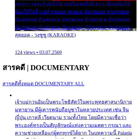
สองเรา เจอะกันครั้งใด เธอไม่เคยไยดี คราวนี้เธอยิ้มให้
ต้องให้ใส่ลีวายส์ สุดยอด สุดยอด มันสุดยอด มันสุดยอด
มันสุดยอด มันสุดยอด มันสุดยอด มันสุดยอด มันสุดยอด
มันสุดยอด มันสุดยอด มันสุดยอด มันสุดยอด มันสุดยอด
สุดยอด - วงซูซู (KARAOKE)
124 views • 03.07.2569
สารคดี
|
DOCUMENTARY
สารคดีทั้งหมด
DOCUMENTARY ALL
เจ้าแม่กวนอิมเป็นพระโพธิสัตว์ในพระพุทธศาสนานิกาย
มหายาน มีผู้เคารพนับถือบูชาในหลายประเทศ เช่น จีน
ญี่ปุ่น เกาหลี เวียดนาม รวมทั้งไทย โดยมีความเชื่อว่า
พระองค์ทรงเป็นสัญลักษณ์แห่งความเมตตา กรุณา และ
ความช่วยเหลือแก่ผู้ตกทุกข์ได้ยาก ในบทความนี้ Palanla