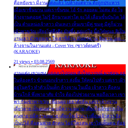
คือหยังเขา มีงานแต่งแล้ว ไปล้างแต่จาน ดั่งถูกประหาร
เมื่อเขาชื่นบาน แต่เราขื่นขม โอ้ รัก ลอยลม ไม่สม ดัง ใจ
ล้างจานคอยคู่ ไม่รู้ อีกนานเท่าใด จะได้ เลื่อนขั้นบันได ได้
เป็น ตำแหน่งเจ้าสาว มันเหงา เห็นเขามีคู่ ซมดู มีคู่ก็ม่วน
เข้าพาขวัญ เสียงโห่ตึงตึง มันซึ้ง อยู่แก่ใจ มื้อใด๋หนอ สิเป็น
งานเฮา มัวซอยเขา ใจเฮาซิด้าน มันทรมาน จับจาน เอย…
ล้างจานในงานแต่ง - Cover Ver. (ซาวด์ดนตรี)
(KARAOKE)
21 views • 03.08.2569
งานแต่ง เขาแซง แย่งเอาไปก่อน หัวใจอาวรณ์ มาซ่อน อยู่
ในห้องครัว ข้างนอกเจ้าสาว ส่งยิ้ม ให้คนไปทั่ว แต่เรา เฝ้า
อยู่ในครัว ทำตัวเป็นเด็ก ล้างจาน ในเมื่อ เจ้าสาว คือคน
บ้านใกล้ พึ่งพาอาศัย จำใจ ต้องไปช่วยงาน พอถึงเวลา เขา
พา กันเข้าพาขวัญ เพื่อนฝูง เฮฮาดังลั่น แต่เราล้างจาน
เดียวดาย เป็นคนพ่าย บ่มีความหมาย เคียงใจเจ้าบ่าว เป็น
คนพ่าย บ่มีความหมาย เคียงใจเจ้าบ่าว เพื่อนเจ้าสาว ยัง
เป็นบ่ได้ คือคนพ่าย ฮักคน ไม่มีใครสน เขาไม่เห็นคน ที่อยู่