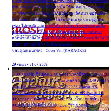
คู่แฟนเพลง ไม่เคยคิดว่าเก่ง หรือดังกว่าใคร..ใคร พระคุณ
ผู้ฟัง เท่านั้นยิ่งใหญ่ ที่เป็นแรงใจ ให้ผมดังมา.. ขอ องค์เท
วา สถิตฟากฟ้ายิ่งใหญ่ คุ้มภัยให้ท่าน เถิดหนา ขอจงเชื่อ
ใจ ไว้เถิดว่า ตราบชั่วชีวา ไม่ลืมแฟนเพลง ขอ อยู่คู่แฟน
เพลง ไม่เคยคิดว่าเก่ง หรือดังกว่าใคร..ใคร พระคุณผู้ฟัง
เท่านั้นยิ่งใหญ่ ที่เป็นแรงใจ ให้ผมดังมา.. ขอ องค์เทวา
สถิตฟากฟ้ายิ่งใหญ่ คุ้มภัยให้ท่าน เถิดหนา ขอจงเชื่อใจ ไว้
เถิดว่า ตราบชั่วชีวา ไม่ลืมแฟนเพลง
ขอบคุณแฟนเพลง - Cover Ver. (KARAOKE)
29 views • 31.07.2569
1. 00:00:00 ยินดีรับเดน 2. 00:03:44 น้ำตาอีสาน 3. 00:07:51
กิ่งทองใบหยก 4. 00:10:35 น้ำนิ่งไหลลึก 5. 00:13:49 ลานรัก
ลานเท 6. 00:17:06 จำใจจาก 7. 00:20:53 คืนฝนตก 8.
00:25:16 น้ำลงเดือนยี่ 9. 00:28:47 โสนน้อยเรือนงาม 10.
00:32:29 ตอไม้ที่ตายแล้ว 11. 00:35:41 น้ำกรดแช่เย็น 12.
00:39:08 อยากฟังซ้ำ 13. 00:42:32 รู้ว่าเขาหลอก 14.