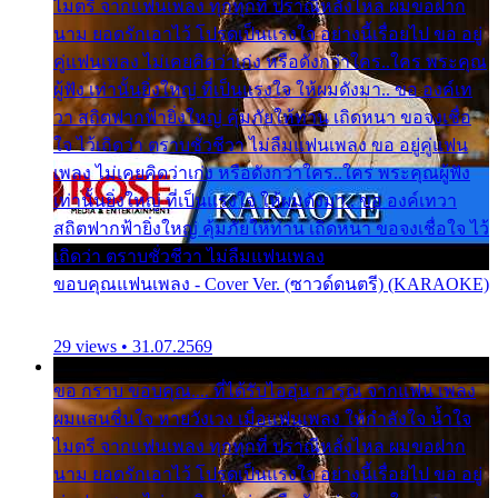
ไมตรี จากแฟนเพลง ทุกทุกที่ ปราณีหลั่งไหล ผมขอฝาก
นาม ยอดรักเอาไว้ โปรดเป็นแรงใจ อย่างนี้เรื่อยไป ขอ อยู่
คู่แฟนเพลง ไม่เคยคิดว่าเก่ง หรือดังกว่าใคร..ใคร พระคุณ
ผู้ฟัง เท่านั้นยิ่งใหญ่ ที่เป็นแรงใจ ให้ผมดังมา.. ขอ องค์เท
วา สถิตฟากฟ้ายิ่งใหญ่ คุ้มภัยให้ท่าน เถิดหนา ขอจงเชื่อ
ใจ ไว้เถิดว่า ตราบชั่วชีวา ไม่ลืมแฟนเพลง ขอ อยู่คู่แฟน
เพลง ไม่เคยคิดว่าเก่ง หรือดังกว่าใคร..ใคร พระคุณผู้ฟัง
เท่านั้นยิ่งใหญ่ ที่เป็นแรงใจ ให้ผมดังมา.. ขอ องค์เทวา
สถิตฟากฟ้ายิ่งใหญ่ คุ้มภัยให้ท่าน เถิดหนา ขอจงเชื่อใจ ไว้
เถิดว่า ตราบชั่วชีวา ไม่ลืมแฟนเพลง
ขอบคุณแฟนเพลง - Cover Ver. (ซาวด์ดนตรี) (KARAOKE)
29 views • 31.07.2569
ขอ กราบ ขอบคุณ.... ที่ได้รับไออุ่น การุณ จากแฟน เพลง
ผมแสนชื่นใจ หายวังเวง เมื่อแฟนเพลง ให้กำลังใจ น้ำใจ
ไมตรี จากแฟนเพลง ทุกทุกที่ ปราณีหลั่งไหล ผมขอฝาก
นาม ยอดรักเอาไว้ โปรดเป็นแรงใจ อย่างนี้เรื่อยไป ขอ อยู่