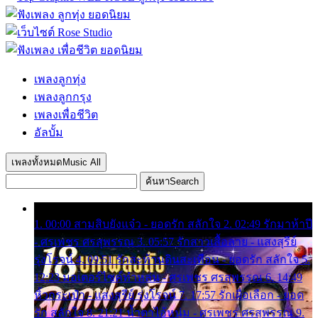
เพลงลูกทุ่ง
เพลงลูกกรุง
เพลงเพื่อชีวิต
อัลบั้ม
เพลงทั้งหมด
Music All
ค้นหา
Search
1. 00:00 สามสิบยังแจ๋ว - ยอดรัก สลักใจ 2. 02:49 รักมาห้าปี
- ศรเพชร ศรสุพรรณ 3. 05:57 รักสาวเสื้อลาย - แสงสุรีย์
รุ่งโรจน์ 4. 09:51 รักสะท้านดินสะเทือน - ยอดรัก สลักใจ 5.
12:23 มอเตอร์ไซค์ทำหล่น - ศรเพชร ศรสุพรรณ 6. 14:49
หิ้วกระเป๋า - แสงสุรีย์ รุ่งโรจน์ 7. 17:57 รักเผื่อเลือก - ยอด
รัก สลักใจ 8. 21:21 น้ำตาไอ้หนุ่ม - ศรเพชร ศรสุพรรณ 9.