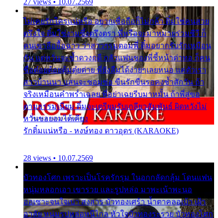
27 views • 10.07.2569
ไม่เคยรักใครแน่หรือ อยากเชื่อถือก็ไม่กล้า ติ๋มใช่คนสวย
ตรึงใจ ติ๋มใช่งามซึ้งตรึงตรา พี่หรือจะมาหมายร่วมชีวี ก็
คนเขาลืออื้อฉาว ว่าสาวๆรุมตอมพี่ ติ๋มอยากรับรักเหมือน
กัน แต่หวั่นจะช้ำดวงฤดี กลัวแฟนของพี่ชี้หน้าด่าทอ ก็คน
ชื่อต๋อยต้อยตุ้มตุ๋ยต่าย พี่ยังลืมได้ง่ายๆเลยหนอ แค่ตัวเรา
สาวบ้านนา แสนจะซอมซ่อ ขืนรักขืนรอคงช้ำสักวัน ถ้า
จริงเหมือนคำพร่ำเฉลย พี่อย่าเฉยรีบมาหมั้น ถ้าพี่สู่ขอ
ตามธรรมเนียม ติ๋มจะเตรียมรับเกลียวสัมพันธ์ ผิดหวังไม่
หวั่นขอยอมได้เคียง
รักติ๋มแน่หรือ - หงษ์ทอง ดาวอุดร (KARAOKE)
28 views • 10.07.2569
บัวทองโศก เพราะเป็นโรครักรุม ในอกกลัดกลุ้ม โดนแฟน
หนุ่มหลอกเอา เขารวย และรูปหล่อ มาพะเน้าพะนอ
ออเซาะจนใจเบา สงสาร บัวทองเศร้า น้ำตาคลอเบ้า เฝ้า
อาลัย หนุ่มรูปหล่อหนีไกล หัวใจบัวทองระรวย บัวทองโศก