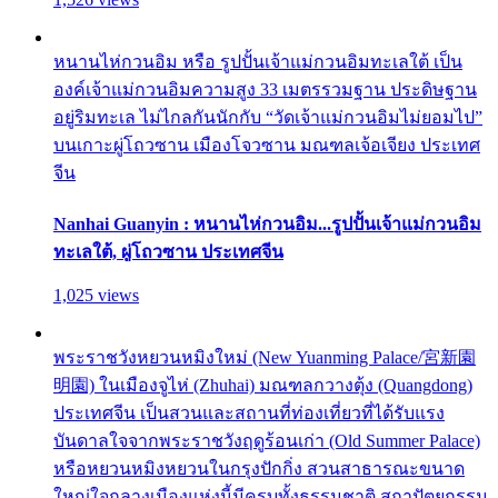
หนานไห่กวนอิม หรือ รูปปั้นเจ้าแม่กวนอิมทะเลใต้ เป็น
องค์เจ้าแม่กวนอิมความสูง 33 เมตรรวมฐาน ประดิษฐาน
อยู่ริมทะเล ไม่ไกลกันนักกับ “วัดเจ้าแม่กวนอิมไม่ยอมไป”
บนเกาะผู่โถวซาน เมืองโจวซาน มณฑลเจ้อเจียง ประเทศ
จีน
Nanhai Guanyin : หนานไห่กวนอิม...รูปปั้นเจ้าแม่กวนอิม
ทะเลใต้, ผู่โถวซาน ประเทศจีน
1,025 views
พระราชวังหยวนหมิงใหม่ (New Yuanming Palace/宮新園
明園) ในเมืองจูไห่ (Zhuhai) มณฑลกวางตุ้ง (Quangdong)
ประเทศจีน เป็นสวนและสถานที่ท่องเที่ยวที่ได้รับแรง
บันดาลใจจากพระราชวังฤดูร้อนเก่า (Old Summer Palace)
หรือหยวนหมิงหยวนในกรุงปักกิ่ง สวนสาธารณะขนาด
ใหญ่ใจกลางเมืองแห่งนี้มีครบทั้งธรรมชาติ สถาปัตยกรรม