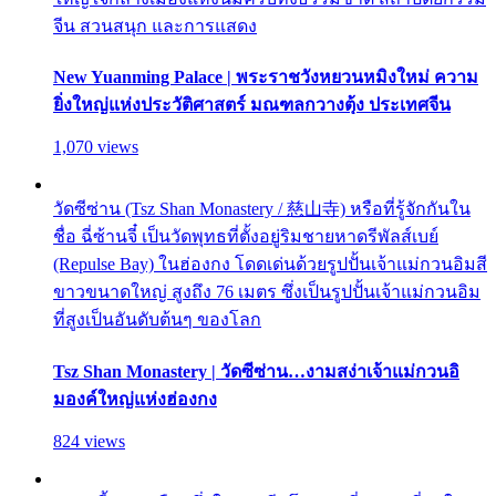
จีน สวนสนุก และการแสดง
New Yuanming Palace | พระราชวังหยวนหมิงใหม่ ความ
ยิ่งใหญ่แห่งประวัติศาสตร์ มณฑลกวางตุ้ง ประเทศจีน
1,070 views
วัดซีซ่าน (Tsz Shan Monastery / 慈山寺) หรือที่รู้จักกันใน
ชื่อ ฉี่ซ้านจี๋ เป็นวัดพุทธที่ตั้งอยู่ริมชายหาดรีพัลส์เบย์
(Repulse Bay) ในฮ่องกง โดดเด่นด้วยรูปปั้นเจ้าแม่กวนอิมสี
ขาวขนาดใหญ่ สูงถึง 76 เมตร ซึ่งเป็นรูปปั้นเจ้าแม่กวนอิม
ที่สูงเป็นอันดับต้นๆ ของโลก
Tsz Shan Monastery | วัดซีซ่าน…งามสง่าเจ้าแม่กวนอิ
มองค์ใหญ่แห่งฮ่องกง
824 views