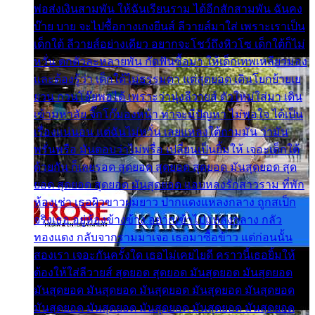
พ่อส่งเงินสามพัน ให้ฉันเรียนราม ได้อีกสักสามพัน ฉันคง
บ๊าย บาย จะไปซื้อกางเกงยีนส์ ลีวายส์มาใส่ เพราะเราเป็น
เด็กใต้ ลีวายส์อย่างเดียว อยากจะโชว์ถึงหิวโซ เด็กใต้ก็ไม่
หวั่น ตกตัวละหลายพัน กัดฟันซื้อมา ให้เด็กเทพเหลียวมอง
และต้องรู้ว่า เด็กใต้ไม่ธรรมดา แต่สุดยอด เดินโยกย้ายเย
ยวน กวนโอ๊ยพอได้ เพราะว่านุ่งลีวายส์ ตัวใหม่ใส่มา เดิน
เข้ามหาลัย จิ๊กโก๊มองหน้า ท่าจะมีปัญหา ไม่พอใจ ได้เป็น
เรื่องแน่นอน แต่ฉันไม่หวั่น เลยแหลงใต้ถามมัน ว่ามัน
พรั่นพรือ มันตอบว่าไม่พรื่อ เปลี่ยนเป็นยิ้มให้ เจอะเด็กใต้
ด้วยกัน ก็เลยรอด สุดยอด สุดยอด สุดยอด มันสุดยอด สุด
ยอด สุดยอด สุดยอด มันสุดยอด แอบหลงรักสาวราม ที่พัก
ห้องเช่า เธอผิวขาวผมยาว ปากแดงแหลงกลาง ถูกสเป็ก
จริงเธอ อยู่ห้องข้างข้าง อยากเข้าไปแหลงกลาง กลัว
ทองแดง กลับจากรามมาเจอ เธอมาซื้อข้าว แต่ก่อนนั้น
สองเรา เจอะกันครั้งใด เธอไม่เคยไยดี คราวนี้เธอยิ้มให้
ต้องให้ใส่ลีวายส์ สุดยอด สุดยอด มันสุดยอด มันสุดยอด
มันสุดยอด มันสุดยอด มันสุดยอด มันสุดยอด มันสุดยอด
มันสุดยอด มันสุดยอด มันสุดยอด มันสุดยอด มันสุดยอด