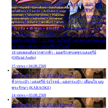
24:27 สามเณรกำพร้า - แสงสุรีย์ รุ่งโรจน์ 10. 28:08 ไม่มี
เวลาไปหาเมียน้อย - ยอดรัก สลักใจ 11. 31:29 ชีวิตไอ้
ธรรม - ศรเพชร ศรสุพรรณ 12. 35:26 ทหารอากาศขาดรัก
- แสงสุรีย์ รุ่งโรจน์ 13. 39:01 คนหัวใจโทรม - ยอดรัก สลัก
ใจ 14. 42:49 ไอ้หวังตายแน่ - ศรเพชร ศรสุพรรณ 15. 46:35
ธาตุแท้ของเธอ - แสงสุรีย์ รุ่งโรจน์ 16. 49:57 กำนันกำใน -
ยอดรัก สลักใจ 17. 52:29 สาวบริสุทธิ์ - ศรเพชร ศรสุพรรณ
18. 56:05 แต๋วจ๋า - แสงสุรีย์ รุ่งโรจน์
18 บทเพลงดังจากฟากฟ้า - ยอดรัก/ศรเพชร/แสงสุรีย์
(Official Audio)
15 views • 04.08.2569
1. 00:00 หิ้วกระเป๋า 2. 03:30 แย่งกระเป๋า
หิ้วกระเป๋า | แสงสุรีย์ รุ่งโรจน์ - แย่งกระเป๋า | เตือนใจ บุญ
พระรักษา (KARAOKE)
14 views • 03.08.2569
1. 00:00 หิ้วกระเป๋า 2. 03:30 แย่งกระเป๋า