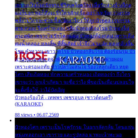
เพราะเป็นโรครักจาง ชีวิตเคว้งคว้าง เมื่อรักห่างร้างไกล
แม่ก็บอก พ่อก็สั่งจะรักใครสักครั้ง อย่าไปหวังความรวย
พลั้งไปใครจะช่วย ซื้อเปลมาไกว ให้ลูกบัวทอง เวรกรรม
ตามสนอง จึงเศร้าหมอง กลีบบัวทองต้องโรย บัวทองไม่
ตระหนัก เพราะไม่รักโคลนตม บัวทองท้องกลม เพราะลืม
ตมน้ำคลอง หลงลิ้น ที่สิ้นสัตย์ เจ้าจึงไม่ระมัด หลงกลิ่นลิ้น
โชย คำหวาน เขาวาดโรย บัวทองกลีบโรย ต้องร้อนรุม บัว
มาบานก่อนตูม ดุจไฟสุมร้อนรุมอุรา บัวทองผ่ายผอม
เพราะตรอมฤทัย ข้าวปลาไม่สนใจ ร้องไห้ลูกเดียว หยุด
โศก เสียเถิดทอง พักความเศร้าหมอง เถิดทองจ๋า ถึงใคร
เขาจะว่า ลูกเจ้าเกิดมา จะชื่อว่าไง พี่ขอเป็นเพื่อนปลอบใจ
จะตั้งชื่อให้ ว่าไอ้บังเอิญ
บัวทองร้องไห้ - เทพพร เพชรอุบล (ซาวด์ดนตรี)
(KARAOKE)
88 views • 06.07.2569
บัวทองโศก เพราะเป็นโรครักรุม ในอกกลัดกลุ้ม โดนแฟน
หนุ่มหลอกเอา เขารวย และรูปหล่อ มาพะเน้าพะนอ