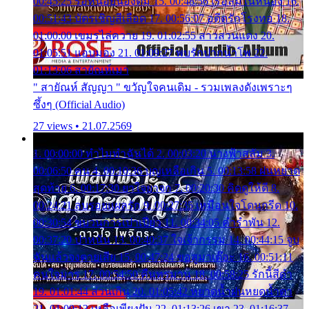
00:45:25 รอหน่อยน้องติ๋ม 15. 00:48:56 เรือล่มในหนอง 16.
00:51:43 บัตรเชิญสีเลือด 17. 00:56:07 อดีตรักโรงทอ 18.
01:00:00 เขมรไล่ควาย 19. 01:02:55 สาวสวนแตง 20.
01:05:51 แอบมอง 21. 01:09:27 พบรักปากน้ำโพ 22.
01:13:06 สายัณห์เมา
" สายัณห์ สัญญา " ขวัญใจคนเดิม - รวมเพลงดังเพราะๆ
ซึ้งๆ (Official Audio)
27 views • 21.07.2569
1. 00:00:00 ทำไมทำฉันได้ 2. 00:03:20 นางฟ้าสลัม 3.
00:06:50 คน 4. 00:10:36 บุญเหลือเกิน 5. 00:13:58 ฝนหยาด
สุดท้าย 6. 00:17:30 ยาใจยาจก 7. 00:20:30 คิดดูให้ดี 8.
00:24:21 ลบรอยแผลรัก 9. 00:27:35 เหมือนใจโดนกรีด 10.
00:30:54 ขบวนการเปาเปียว 11. 00:34:05 คำรำพัน 12.
00:37:20 ปาหนัน 13. 00:40:37 ใจเจ้ากรรม 14. 00:44:15 จูบ
ฉันแล้วจงตายเสีย 15. 00:47:24 ขอสูมาเต๊อะ 16. 00:51:11
คนใจมาร 17. 00:54:50 คืนทรมาน 18. 00:58:25 รักนี้สีดำ
19. 01:01:44 ส่วนเกิน 20. 01:05:42 หยาดน้ำฝนหยดน้ำตา
21. 01:09:13 เหลือเพียงฝัน 22. 01:13:26 เขา 23. 01:16:37