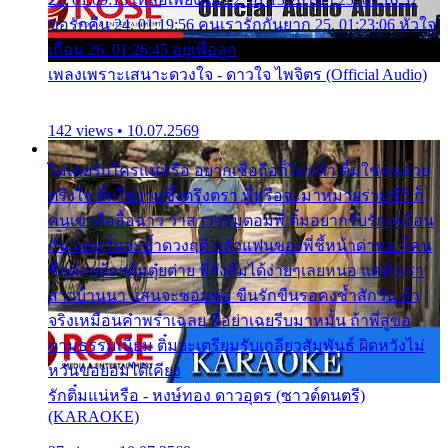
ขอรักคืน 24. 01:19:56 คนเรารักกันยาก 25. 01:23:06 หัวใจ
เถื่อน 26. 01:26:45 อยู่เพื่อลูก
เพลงเพราะเสนาะดวงใจ - ดาวใจ ไพจิตร (Official Audio)
142 views • 10.07.2569
ไม่เคยรักใครแน่หรือ อยากเชื่อถือก็ไม่กล้า ติ๋มใช่คนสวย
ตรึงใจ ติ๋มใช่งามซึ้งตรึงตรา พี่หรือจะมาหมายร่วมชีวี ก็
คนเขาลืออื้อฉาว ว่าสาวๆรุมตอมพี่ ติ๋มอยากรับรักเหมือน
กัน แต่หวั่นจะช้ำดวงฤดี กลัวแฟนของพี่ชี้หน้าด่าทอ ก็คน
ชื่อต๋อยต้อยตุ้มตุ๋ยต่าย พี่ยังลืมได้ง่ายๆเลยหนอ แค่ตัวเรา
สาวบ้านนา แสนจะซอมซ่อ ขืนรักขืนรอคงช้ำสักวัน ถ้า
จริงเหมือนคำพร่ำเฉลย พี่อย่าเฉยรีบมาหมั้น ถ้าพี่สู่ขอ
ตามธรรมเนียม ติ๋มจะเตรียมรับเกลียวสัมพันธ์ ผิดหวังไม่
หวั่นขอยอมได้เคียง
รักติ๋มแน่หรือ - หงษ์ทอง ดาวอุดร (ซาวด์ดนตรี)
(KARAOKE)