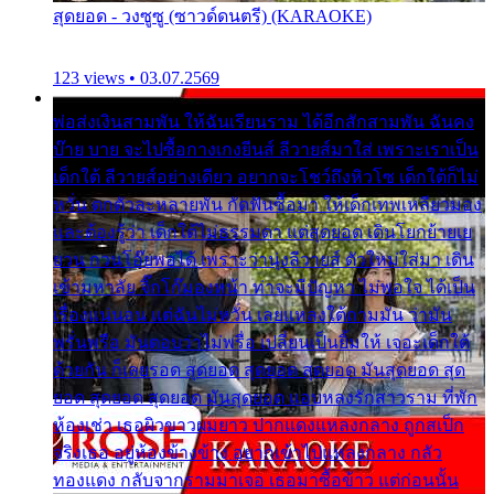
สุดยอด - วงซูซู (ซาวด์ดนตรี) (KARAOKE)
123 views • 03.07.2569
พ่อส่งเงินสามพัน ให้ฉันเรียนราม ได้อีกสักสามพัน ฉันคง
บ๊าย บาย จะไปซื้อกางเกงยีนส์ ลีวายส์มาใส่ เพราะเราเป็น
เด็กใต้ ลีวายส์อย่างเดียว อยากจะโชว์ถึงหิวโซ เด็กใต้ก็ไม่
หวั่น ตกตัวละหลายพัน กัดฟันซื้อมา ให้เด็กเทพเหลียวมอง
และต้องรู้ว่า เด็กใต้ไม่ธรรมดา แต่สุดยอด เดินโยกย้ายเย
ยวน กวนโอ๊ยพอได้ เพราะว่านุ่งลีวายส์ ตัวใหม่ใส่มา เดิน
เข้ามหาลัย จิ๊กโก๊มองหน้า ท่าจะมีปัญหา ไม่พอใจ ได้เป็น
เรื่องแน่นอน แต่ฉันไม่หวั่น เลยแหลงใต้ถามมัน ว่ามัน
พรั่นพรือ มันตอบว่าไม่พรื่อ เปลี่ยนเป็นยิ้มให้ เจอะเด็กใต้
ด้วยกัน ก็เลยรอด สุดยอด สุดยอด สุดยอด มันสุดยอด สุด
ยอด สุดยอด สุดยอด มันสุดยอด แอบหลงรักสาวราม ที่พัก
ห้องเช่า เธอผิวขาวผมยาว ปากแดงแหลงกลาง ถูกสเป็ก
จริงเธอ อยู่ห้องข้างข้าง อยากเข้าไปแหลงกลาง กลัว
ทองแดง กลับจากรามมาเจอ เธอมาซื้อข้าว แต่ก่อนนั้น