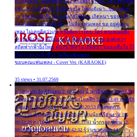
คู่แฟนเพลง ไม่เคยคิดว่าเก่ง หรือดังกว่าใคร..ใคร พระคุณ
ผู้ฟัง เท่านั้นยิ่งใหญ่ ที่เป็นแรงใจ ให้ผมดังมา.. ขอ องค์เท
วา สถิตฟากฟ้ายิ่งใหญ่ คุ้มภัยให้ท่าน เถิดหนา ขอจงเชื่อ
ใจ ไว้เถิดว่า ตราบชั่วชีวา ไม่ลืมแฟนเพลง ขอ อยู่คู่แฟน
เพลง ไม่เคยคิดว่าเก่ง หรือดังกว่าใคร..ใคร พระคุณผู้ฟัง
เท่านั้นยิ่งใหญ่ ที่เป็นแรงใจ ให้ผมดังมา.. ขอ องค์เทวา
สถิตฟากฟ้ายิ่งใหญ่ คุ้มภัยให้ท่าน เถิดหนา ขอจงเชื่อใจ ไว้
เถิดว่า ตราบชั่วชีวา ไม่ลืมแฟนเพลง
ขอบคุณแฟนเพลง - Cover Ver. (KARAOKE)
35 views • 31.07.2569
1. 00:00:00 ยินดีรับเดน 2. 00:03:44 น้ำตาอีสาน 3. 00:07:51
กิ่งทองใบหยก 4. 00:10:35 น้ำนิ่งไหลลึก 5. 00:13:49 ลานรัก
ลานเท 6. 00:17:06 จำใจจาก 7. 00:20:53 คืนฝนตก 8.
00:25:16 น้ำลงเดือนยี่ 9. 00:28:47 โสนน้อยเรือนงาม 10.
00:32:29 ตอไม้ที่ตายแล้ว 11. 00:35:41 น้ำกรดแช่เย็น 12.
00:39:08 อยากฟังซ้ำ 13. 00:42:32 รู้ว่าเขาหลอก 14.