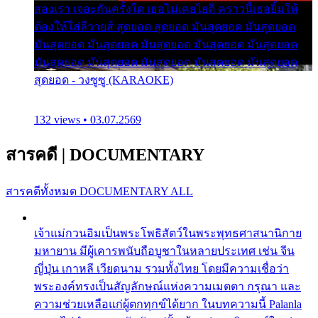
สองเรา เจอะกันครั้งใด เธอไม่เคยไยดี คราวนี้เธอยิ้มให้
ต้องให้ใส่ลีวายส์ สุดยอด สุดยอด มันสุดยอด มันสุดยอด
มันสุดยอด มันสุดยอด มันสุดยอด มันสุดยอด มันสุดยอด
มันสุดยอด มันสุดยอด มันสุดยอด มันสุดยอด มันสุดยอด
สุดยอด - วงซูซู (KARAOKE)
132 views • 03.07.2569
สารคดี
|
DOCUMENTARY
สารคดีทั้งหมด
DOCUMENTARY ALL
เจ้าแม่กวนอิมเป็นพระโพธิสัตว์ในพระพุทธศาสนานิกาย
มหายาน มีผู้เคารพนับถือบูชาในหลายประเทศ เช่น จีน
ญี่ปุ่น เกาหลี เวียดนาม รวมทั้งไทย โดยมีความเชื่อว่า
พระองค์ทรงเป็นสัญลักษณ์แห่งความเมตตา กรุณา และ
ความช่วยเหลือแก่ผู้ตกทุกข์ได้ยาก ในบทความนี้ Palanla