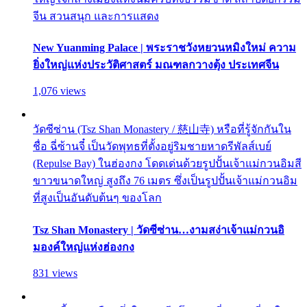
จีน สวนสนุก และการแสดง
New Yuanming Palace | พระราชวังหยวนหมิงใหม่ ความ
ยิ่งใหญ่แห่งประวัติศาสตร์ มณฑลกวางตุ้ง ประเทศจีน
1,076 views
วัดซีซ่าน (Tsz Shan Monastery / 慈山寺) หรือที่รู้จักกันใน
ชื่อ ฉี่ซ้านจี๋ เป็นวัดพุทธที่ตั้งอยู่ริมชายหาดรีพัลส์เบย์
(Repulse Bay) ในฮ่องกง โดดเด่นด้วยรูปปั้นเจ้าแม่กวนอิมสี
ขาวขนาดใหญ่ สูงถึง 76 เมตร ซึ่งเป็นรูปปั้นเจ้าแม่กวนอิม
ที่สูงเป็นอันดับต้นๆ ของโลก
Tsz Shan Monastery | วัดซีซ่าน…งามสง่าเจ้าแม่กวนอิ
มองค์ใหญ่แห่งฮ่องกง
831 views