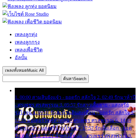
เพลงลูกทุ่ง
เพลงลูกกรุง
เพลงเพื่อชีวิต
อัลบั้ม
เพลงทั้งหมด
Music All
ค้นหา
Search
1. 00:00 สามสิบยังแจ๋ว - ยอดรัก สลักใจ 2. 02:49 รักมาห้าปี
- ศรเพชร ศรสุพรรณ 3. 05:57 รักสาวเสื้อลาย - แสงสุรีย์
รุ่งโรจน์ 4. 09:51 รักสะท้านดินสะเทือน - ยอดรัก สลักใจ 5.
12:23 มอเตอร์ไซค์ทำหล่น - ศรเพชร ศรสุพรรณ 6. 14:49
หิ้วกระเป๋า - แสงสุรีย์ รุ่งโรจน์ 7. 17:57 รักเผื่อเลือก - ยอด
รัก สลักใจ 8. 21:21 น้ำตาไอ้หนุ่ม - ศรเพชร ศรสุพรรณ 9.