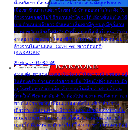
คือหยังเขา มีงานแต่งแล้ว ไปล้างแต่จาน ดั่งถูกประหาร
เมื่อเขาชื่นบาน แต่เราขื่นขม โอ้ รัก ลอยลม ไม่สม ดัง ใจ
ล้างจานคอยคู่ ไม่รู้ อีกนานเท่าใด จะได้ เลื่อนขั้นบันได ได้
เป็น ตำแหน่งเจ้าสาว มันเหงา เห็นเขามีคู่ ซมดู มีคู่ก็ม่วน
เข้าพาขวัญ เสียงโห่ตึงตึง มันซึ้ง อยู่แก่ใจ มื้อใด๋หนอ สิเป็น
งานเฮา มัวซอยเขา ใจเฮาซิด้าน มันทรมาน จับจาน เอย…
ล้างจานในงานแต่ง - Cover Ver. (ซาวด์ดนตรี)
(KARAOKE)
29 views • 03.08.2569
งานแต่ง เขาแซง แย่งเอาไปก่อน หัวใจอาวรณ์ มาซ่อน อยู่
ในห้องครัว ข้างนอกเจ้าสาว ส่งยิ้ม ให้คนไปทั่ว แต่เรา เฝ้า
อยู่ในครัว ทำตัวเป็นเด็ก ล้างจาน ในเมื่อ เจ้าสาว คือคน
บ้านใกล้ พึ่งพาอาศัย จำใจ ต้องไปช่วยงาน พอถึงเวลา เขา
พา กันเข้าพาขวัญ เพื่อนฝูง เฮฮาดังลั่น แต่เราล้างจาน
เดียวดาย เป็นคนพ่าย บ่มีความหมาย เคียงใจเจ้าบ่าว เป็น
คนพ่าย บ่มีความหมาย เคียงใจเจ้าบ่าว เพื่อนเจ้าสาว ยัง
เป็นบ่ได้ คือคนพ่าย ฮักคน ไม่มีใครสน เขาไม่เห็นคน ที่อยู่