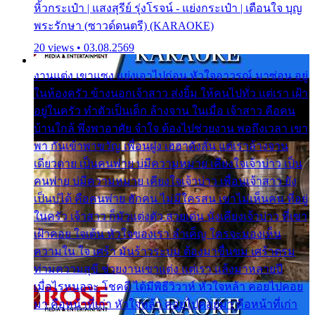
หิ้วกระเป๋า | แสงสุรีย์ รุ่งโรจน์ - แย่งกระเป๋า | เตือนใจ บุญ
พระรักษา (ซาวด์ดนตรี) (KARAOKE)
20 views • 03.08.2569
งานแต่ง เขาแซง แย่งเอาไปก่อน หัวใจอาวรณ์ มาซ่อน อยู่
ในห้องครัว ข้างนอกเจ้าสาว ส่งยิ้ม ให้คนไปทั่ว แต่เรา เฝ้า
อยู่ในครัว ทำตัวเป็นเด็ก ล้างจาน ในเมื่อ เจ้าสาว คือคน
บ้านใกล้ พึ่งพาอาศัย จำใจ ต้องไปช่วยงาน พอถึงเวลา เขา
พา กันเข้าพาขวัญ เพื่อนฝูง เฮฮาดังลั่น แต่เราล้างจาน
เดียวดาย เป็นคนพ่าย บ่มีความหมาย เคียงใจเจ้าบ่าว เป็น
คนพ่าย บ่มีความหมาย เคียงใจเจ้าบ่าว เพื่อนเจ้าสาว ยัง
เป็นบ่ได้ คือคนพ่าย ฮักคน ไม่มีใครสน เขาไม่เห็นคน ที่อยู่
ในครัว เจ้าสาว ก็มัวแต่งตัว สวยเด่น นั่งเคียงเจ้าบ่าว ที่เขา
เฝ้าคอย ใจเต้น หัวใจของเรา ลำเค็ญ ใครจะมองเห็น
ความใน ใจ เศร้า มันร้าวระบม ต้องมาขื่นขม เศร้าตรม
ท่ามความสุขี ช่วยงานเขาแต่ง แต่เรา แล้งมาหลายปี
เมื่อไรหนอจะ โชคดี ได้มีพิธีวิวาห์ หัวใจหล้า คอยไปคอย
มา คือหน้าที่เก่า หัวใจหล้า คอยไปคอยมา คือหน้าที่เก่า