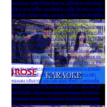
พ่อส่งเงินสามพัน ให้ฉันเรียนราม ได้อีกสักสามพัน ฉันคง
บ๊าย บาย จะไปซื้อกางเกงยีนส์ ลีวายส์มาใส่ เพราะเราเป็น
เด็กใต้ ลีวายส์อย่างเดียว อยากจะโชว์ถึงหิวโซ เด็กใต้ก็ไม่
หวั่น ตกตัวละหลายพัน กัดฟันซื้อมา ให้เด็กเทพเหลียวมอง
และต้องรู้ว่า เด็กใต้ไม่ธรรมดา แต่สุดยอด เดินโยกย้ายเย
ยวน กวนโอ๊ยพอได้ เพราะว่านุ่งลีวายส์ ตัวใหม่ใส่มา เดิน
เข้ามหาลัย จิ๊กโก๊มองหน้า ท่าจะมีปัญหา ไม่พอใจ ได้เป็น
เรื่องแน่นอน แต่ฉันไม่หวั่น เลยแหลงใต้ถามมัน ว่ามัน
พรั่นพรือ มันตอบว่าไม่พรื่อ เปลี่ยนเป็นยิ้มให้ เจอะเด็กใต้
ด้วยกัน ก็เลยรอด สุดยอด สุดยอด สุดยอด มันสุดยอด สุด
ยอด สุดยอด สุดยอด มันสุดยอด แอบหลงรักสาวราม ที่พัก
ห้องเช่า เธอผิวขาวผมยาว ปากแดงแหลงกลาง ถูกสเป็ก
จริงเธอ อยู่ห้องข้างข้าง อยากเข้าไปแหลงกลาง กลัว
ทองแดง กลับจากรามมาเจอ เธอมาซื้อข้าว แต่ก่อนนั้น
สองเรา เจอะกันครั้งใด เธอไม่เคยไยดี คราวนี้เธอยิ้มให้
ต้องให้ใส่ลีวายส์ สุดยอด สุดยอด มันสุดยอด มันสุดยอด
มันสุดยอด มันสุดยอด มันสุดยอด มันสุดยอด มันสุดยอด
มันสุดยอด มันสุดยอด มันสุดยอด มันสุดยอด มันสุดยอด