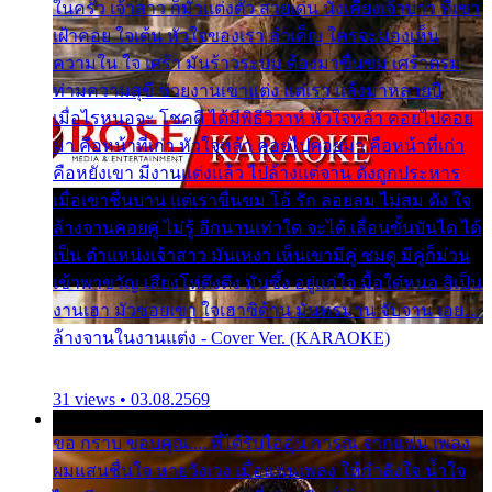
ในครัว เจ้าสาว ก็มัวแต่งตัว สวยเด่น นั่งเคียงเจ้าบ่าว ที่เขา
เฝ้าคอย ใจเต้น หัวใจของเรา ลำเค็ญ ใครจะมองเห็น
ความใน ใจ เศร้า มันร้าวระบม ต้องมาขื่นขม เศร้าตรม
ท่ามความสุขี ช่วยงานเขาแต่ง แต่เรา แล้งมาหลายปี
เมื่อไรหนอจะ โชคดี ได้มีพิธีวิวาห์ หัวใจหล้า คอยไปคอย
มา คือหน้าที่เก่า หัวใจหล้า คอยไปคอยมา คือหน้าที่เก่า
คือหยังเขา มีงานแต่งแล้ว ไปล้างแต่จาน ดั่งถูกประหาร
เมื่อเขาชื่นบาน แต่เราขื่นขม โอ้ รัก ลอยลม ไม่สม ดัง ใจ
ล้างจานคอยคู่ ไม่รู้ อีกนานเท่าใด จะได้ เลื่อนขั้นบันได ได้
เป็น ตำแหน่งเจ้าสาว มันเหงา เห็นเขามีคู่ ซมดู มีคู่ก็ม่วน
เข้าพาขวัญ เสียงโห่ตึงตึง มันซึ้ง อยู่แก่ใจ มื้อใด๋หนอ สิเป็น
งานเฮา มัวซอยเขา ใจเฮาซิด้าน มันทรมาน จับจาน เอย…
ล้างจานในงานแต่ง - Cover Ver. (KARAOKE)
31 views • 03.08.2569
ขอ กราบ ขอบคุณ.... ที่ได้รับไออุ่น การุณ จากแฟน เพลง
ผมแสนชื่นใจ หายวังเวง เมื่อแฟนเพลง ให้กำลังใจ น้ำใจ