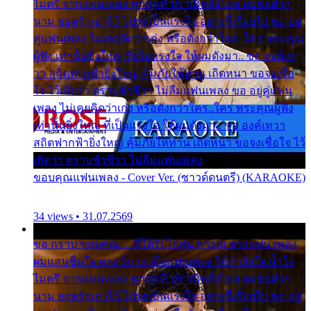
ไมตรี จากแฟนเพลง ทุกทุกที่ ปราณีหลั่งไหล ผมขอฝาก
นาม ยอดรักเอาไว้ โปรดเป็นแรงใจ อย่างนี้เรื่อยไป ขอ อยู่
คู่แฟนเพลง ไม่เคยคิดว่าเก่ง หรือดังกว่าใคร..ใคร พระคุณ
ผู้ฟัง เท่านั้นยิ่งใหญ่ ที่เป็นแรงใจ ให้ผมดังมา.. ขอ องค์เท
วา สถิตฟากฟ้ายิ่งใหญ่ คุ้มภัยให้ท่าน เถิดหนา ขอจงเชื่อ
ใจ ไว้เถิดว่า ตราบชั่วชีวา ไม่ลืมแฟนเพลง ขอ อยู่คู่แฟน
เพลง ไม่เคยคิดว่าเก่ง หรือดังกว่าใคร..ใคร พระคุณผู้ฟัง
เท่านั้นยิ่งใหญ่ ที่เป็นแรงใจ ให้ผมดังมา.. ขอ องค์เทวา
สถิตฟากฟ้ายิ่งใหญ่ คุ้มภัยให้ท่าน เถิดหนา ขอจงเชื่อใจ ไว้
เถิดว่า ตราบชั่วชีวา ไม่ลืมแฟนเพลง
ขอบคุณแฟนเพลง - Cover Ver. (ซาวด์ดนตรี) (KARAOKE)
34 views • 31.07.2569
ขอ กราบ ขอบคุณ.... ที่ได้รับไออุ่น การุณ จากแฟน เพลง
ผมแสนชื่นใจ หายวังเวง เมื่อแฟนเพลง ให้กำลังใจ น้ำใจ
ไมตรี จากแฟนเพลง ทุกทุกที่ ปราณีหลั่งไหล ผมขอฝาก
นาม ยอดรักเอาไว้ โปรดเป็นแรงใจ อย่างนี้เรื่อยไป ขอ อยู่