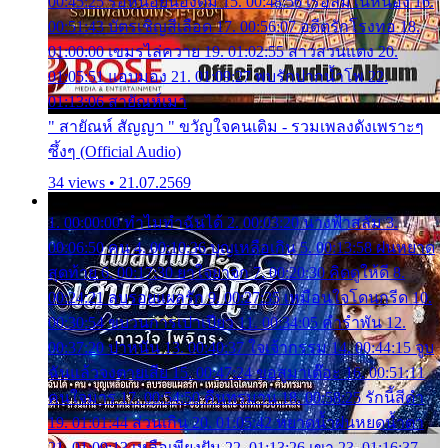
00:45:25 รอหน่อยน้องติ๋ม 15. 00:48:56 เรือล่มในหนอง 16.
00:51:43 บัตรเชิญสีเลือด 17. 00:56:07 อดีตรักโรงทอ 18.
01:00:00 เขมรไล่ควาย 19. 01:02:55 สาวสวนแตง 20.
01:05:51 แอบมอง 21. 01:09:27 พบรักปากน้ำโพ 22.
01:13:06 สายัณห์เมา
" สายัณห์ สัญญา " ขวัญใจคนเดิม - รวมเพลงดังเพราะๆ
ซึ้งๆ (Official Audio)
34 views • 21.07.2569
1. 00:00:00 ทำไมทำฉันได้ 2. 00:03:20 นางฟ้าสลัม 3.
00:06:50 คน 4. 00:10:36 บุญเหลือเกิน 5. 00:13:58 ฝนหยาด
สุดท้าย 6. 00:17:30 ยาใจยาจก 7. 00:20:30 คิดดูให้ดี 8.
00:24:21 ลบรอยแผลรัก 9. 00:27:35 เหมือนใจโดนกรีด 10.
00:30:54 ขบวนการเปาเปียว 11. 00:34:05 คำรำพัน 12.
00:37:20 ปาหนัน 13. 00:40:37 ใจเจ้ากรรม 14. 00:44:15 จูบ
ฉันแล้วจงตายเสีย 15. 00:47:24 ขอสูมาเต๊อะ 16. 00:51:11
คนใจมาร 17. 00:54:50 คืนทรมาน 18. 00:58:25 รักนี้สีดำ
19. 01:01:44 ส่วนเกิน 20. 01:05:42 หยาดน้ำฝนหยดน้ำตา
21. 01:09:13 เหลือเพียงฝัน 22. 01:13:26 เขา 23. 01:16:37