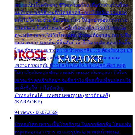
เพราะเป็นโรครักจาง ชีวิตเคว้งคว้าง เมื่อรักห่างร้างไกล
แม่ก็บอก พ่อก็สั่งจะรักใครสักครั้ง อย่าไปหวังความรวย
พลั้งไปใครจะช่วย ซื้อเปลมาไกว ให้ลูกบัวทอง เวรกรรม
ตามสนอง จึงเศร้าหมอง กลีบบัวทองต้องโรย บัวทองไม่
ตระหนัก เพราะไม่รักโคลนตม บัวทองท้องกลม เพราะลืม
ตมน้ำคลอง หลงลิ้น ที่สิ้นสัตย์ เจ้าจึงไม่ระมัด หลงกลิ่นลิ้น
โชย คำหวาน เขาวาดโรย บัวทองกลีบโรย ต้องร้อนรุม บัว
มาบานก่อนตูม ดุจไฟสุมร้อนรุมอุรา บัวทองผ่ายผอม
เพราะตรอมฤทัย ข้าวปลาไม่สนใจ ร้องไห้ลูกเดียว หยุด
โศก เสียเถิดทอง พักความเศร้าหมอง เถิดทองจ๋า ถึงใคร
เขาจะว่า ลูกเจ้าเกิดมา จะชื่อว่าไง พี่ขอเป็นเพื่อนปลอบใจ
จะตั้งชื่อให้ ว่าไอ้บังเอิญ
บัวทองร้องไห้ - เทพพร เพชรอุบล (ซาวด์ดนตรี)
(KARAOKE)
94 views • 06.07.2569
บัวทองโศก เพราะเป็นโรครักรุม ในอกกลัดกลุ้ม โดนแฟน
หนุ่มหลอกเอา เขารวย และรูปหล่อ มาพะเน้าพะนอ