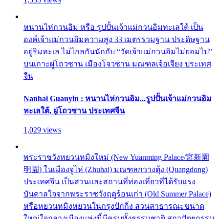
หนานไห่กวนอิม หรือ รูปปั้นเจ้าแม่กวนอิมทะเลใต้ เป็น
องค์เจ้าแม่กวนอิมความสูง 33 เมตรรวมฐาน ประดิษฐาน
อยู่ริมทะเล ไม่ไกลกันนักกับ “วัดเจ้าแม่กวนอิมไม่ยอมไป”
บนเกาะผู่โถวซาน เมืองโจวซาน มณฑลเจ้อเจียง ประเทศ
จีน
Nanhai Guanyin : หนานไห่กวนอิม...รูปปั้นเจ้าแม่กวนอิม
ทะเลใต้, ผู่โถวซาน ประเทศจีน
1,029 views
พระราชวังหยวนหมิงใหม่ (New Yuanming Palace/宮新園
明園) ในเมืองจูไห่ (Zhuhai) มณฑลกวางตุ้ง (Quangdong)
ประเทศจีน เป็นสวนและสถานที่ท่องเที่ยวที่ได้รับแรง
บันดาลใจจากพระราชวังฤดูร้อนเก่า (Old Summer Palace)
หรือหยวนหมิงหยวนในกรุงปักกิ่ง สวนสาธารณะขนาด
ใหญ่ใจกลางเมืองแห่งนี้มีครบทั้งธรรมชาติ สถาปัตยกรรม