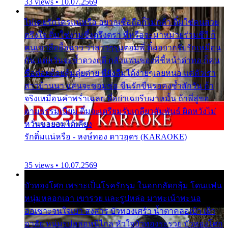
33 views • 10.07.2569
ไม่เคยรักใครแน่หรือ อยากเชื่อถือก็ไม่กล้า ติ๋มใช่คนสวย
ตรึงใจ ติ๋มใช่งามซึ้งตรึงตรา พี่หรือจะมาหมายร่วมชีวี ก็
คนเขาลืออื้อฉาว ว่าสาวๆรุมตอมพี่ ติ๋มอยากรับรักเหมือน
กัน แต่หวั่นจะช้ำดวงฤดี กลัวแฟนของพี่ชี้หน้าด่าทอ ก็คน
ชื่อต๋อยต้อยตุ้มตุ๋ยต่าย พี่ยังลืมได้ง่ายๆเลยหนอ แค่ตัวเรา
สาวบ้านนา แสนจะซอมซ่อ ขืนรักขืนรอคงช้ำสักวัน ถ้า
จริงเหมือนคำพร่ำเฉลย พี่อย่าเฉยรีบมาหมั้น ถ้าพี่สู่ขอ
ตามธรรมเนียม ติ๋มจะเตรียมรับเกลียวสัมพันธ์ ผิดหวังไม่
หวั่นขอยอมได้เคียง
รักติ๋มแน่หรือ - หงษ์ทอง ดาวอุดร (KARAOKE)
35 views • 10.07.2569
บัวทองโศก เพราะเป็นโรครักรุม ในอกกลัดกลุ้ม โดนแฟน
หนุ่มหลอกเอา เขารวย และรูปหล่อ มาพะเน้าพะนอ
ออเซาะจนใจเบา สงสาร บัวทองเศร้า น้ำตาคลอเบ้า เฝ้า
อาลัย หนุ่มรูปหล่อหนีไกล หัวใจบัวทองระรวย บัวทองโศก