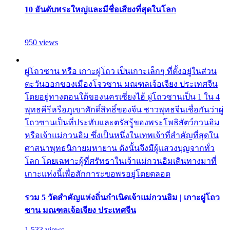
10 อันดับพระใหญ่และมีชื่อเสียงที่สุดในโลก
950 views
ผู่โถวซาน หรือ เกาะผู่โถว เป็นเกาะเล็กๆ ที่ตั้งอยู่ในส่วน
ตะวันออกของเมืองโจวซาน มณฑลเจ้อเจียง ประเทศจีน
โดยอยู่ทางตอนใต้ของนครเซี่ยงไฮ้ ผู่โถวซานเป็น 1 ใน 4
พุทธคีรีหรือภูเขาศักดิ์สิทธิ์ของจีน ชาวพุทธจีนเชื่อกันว่าผู่
โถวซานเป็นที่ประทับและตรัสรู้ของพระโพธิสัตว์กวนอิม
หรือเจ้าแม่กวนอิม ซึ่งเป็นหนึ่งในเทพเจ้าที่สำคัญที่สุดใน
ศาสนาพุทธนิกายมหายาน ดังนั้นจึงมีผู้แสวงบุญจากทั่ว
โลก โดยเฉพาะผู้ที่ศรัทธาในเจ้าแม่กวนอิมเดินทางมาที่
เกาะแห่งนี้เพื่อสักการะขอพรอยู่โดยตลอด
รวม 5 วัดสำคัญแห่งถิ่นกำเนิดเจ้าแม่กวนอิม | เกาะผู่โถว
ซาน มณฑลเจ้อเจียง ประเทศจีน
1,533 views