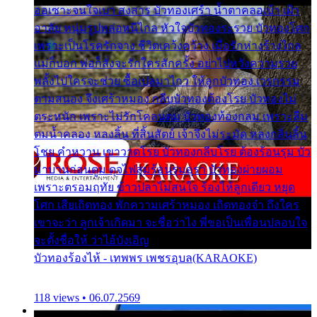
ออเซาะจนใจเบา สงสาร บัวทองเศร้า น้ำตาคลอเบ้า เฝ้า
อาลัย หนุ่มรูปหล่อหนีไกล หัวใจบัวทองระรวย บัวทองโศก
เพราะเป็นโรครักจาง ชีวิตเคว้งคว้าง เมื่อรักห่างร้างไกล
แม่ก็บอก พ่อก็สั่งจะรักใครสักครั้ง อย่าไปหวังความรวย
พลั้งไปใครจะช่วย ซื้อเปลมาไกว ให้ลูกบัวทอง เวรกรรม
ตามสนอง จึงเศร้าหมอง กลีบบัวทองต้องโรย บัวทองไม่
ตระหนัก เพราะไม่รักโคลนตม บัวทองท้องกลม เพราะลืม
ตมน้ำคลอง หลงลิ้น ที่สิ้นสัตย์ เจ้าจึงไม่ระมัด หลงกลิ่นลิ้น
โชย คำหวาน เขาวาดโรย บัวทองกลีบโรย ต้องร้อนรุม บัว
มาบานก่อนตูม ดุจไฟสุมร้อนรุมอุรา บัวทองผ่ายผอม
เพราะตรอมฤทัย ข้าวปลาไม่สนใจ ร้องไห้ลูกเดียว หยุด
โศก เสียเถิดทอง พักความเศร้าหมอง เถิดทองจ๋า ถึงใคร
เขาจะว่า ลูกเจ้าเกิดมา จะชื่อว่าไง พี่ขอเป็นเพื่อนปลอบใจ
จะตั้งชื่อให้ ว่าไอ้บังเอิญ
บัวทองร้องไห้ - เทพพร เพชรอุบล(KARAOKE)
118 views • 06.07.2569