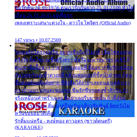
ขอรักคืน 24. 01:19:56 คนเรารักกันยาก 25. 01:23:06 หัวใจ
เถื่อน 26. 01:26:45 อยู่เพื่อลูก
เพลงเพราะเสนาะดวงใจ - ดาวใจ ไพจิตร (Official Audio)
147 views • 10.07.2569
ไม่เคยรักใครแน่หรือ อยากเชื่อถือก็ไม่กล้า ติ๋มใช่คนสวย
ตรึงใจ ติ๋มใช่งามซึ้งตรึงตรา พี่หรือจะมาหมายร่วมชีวี ก็
คนเขาลืออื้อฉาว ว่าสาวๆรุมตอมพี่ ติ๋มอยากรับรักเหมือน
กัน แต่หวั่นจะช้ำดวงฤดี กลัวแฟนของพี่ชี้หน้าด่าทอ ก็คน
ชื่อต๋อยต้อยตุ้มตุ๋ยต่าย พี่ยังลืมได้ง่ายๆเลยหนอ แค่ตัวเรา
สาวบ้านนา แสนจะซอมซ่อ ขืนรักขืนรอคงช้ำสักวัน ถ้า
จริงเหมือนคำพร่ำเฉลย พี่อย่าเฉยรีบมาหมั้น ถ้าพี่สู่ขอ
ตามธรรมเนียม ติ๋มจะเตรียมรับเกลียวสัมพันธ์ ผิดหวังไม่
หวั่นขอยอมได้เคียง
รักติ๋มแน่หรือ - หงษ์ทอง ดาวอุดร (ซาวด์ดนตรี)
(KARAOKE)