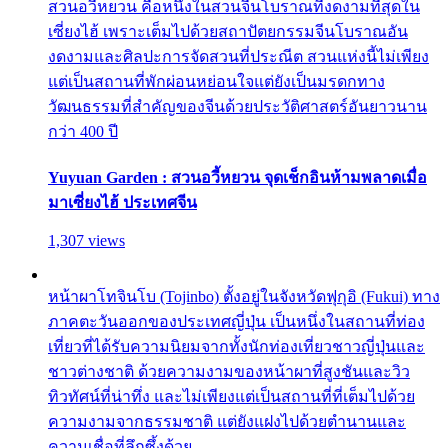
สวนอวี้หยวน คือหนึ่งในสวนจีนโบราณที่งดงามที่สุดใน
เซี่ยงไฮ้ เพราะเต็มไปด้วยสถาปัตยกรรมจีนโบราณอัน
งดงามและศิลปะการจัดสวนที่ประณีต สวนแห่งนี้ไม่เพียง
แต่เป็นสถานที่พักผ่อนหย่อนใจแต่ยังเป็นมรดกทาง
วัฒนธรรมที่สำคัญของจีนด้วยประวัติศาสตร์อันยาวนาน
กว่า 400 ปี
Yuyuan Garden : สวนอวี้หยวน จุดเช็กอินห้ามพลาดเมื่อ
มาเซี่ยงไฮ้ ประเทศจีน
1,307 views
หน้าผาโทจินโบ (Tojinbo) ตั้งอยู่ในจังหวัดฟุกุอิ (Fukui) ทาง
ภาคตะวันออกของประเทศญี่ปุ่น เป็นหนึ่งในสถานที่ท่อง
เที่ยวที่ได้รับความนิยมจากทั้งนักท่องเที่ยวชาวญี่ปุ่นและ
ชาวต่างชาติ ด้วยความงามของหน้าผาที่สูงชันและวิว
ทิวทัศน์ที่น่าทึ่ง และไม่เพียงแต่เป็นสถานที่ที่เต็มไปด้วย
ความงามจากธรรมชาติ แต่ยังแฝงไปด้วยตำนานและ
ความเชื่อที่ลึกซึ้งด้วย