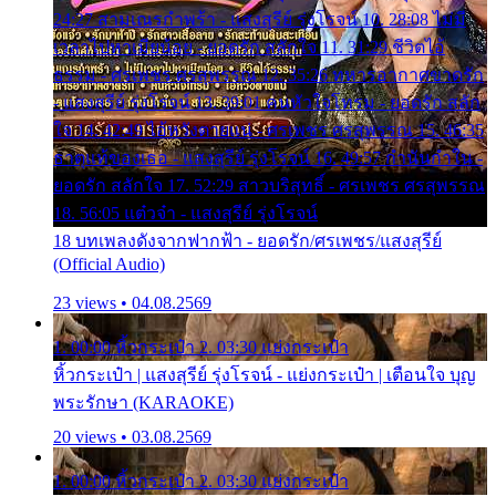
24:27 สามเณรกำพร้า - แสงสุรีย์ รุ่งโรจน์ 10. 28:08 ไม่มี
เวลาไปหาเมียน้อย - ยอดรัก สลักใจ 11. 31:29 ชีวิตไอ้
ธรรม - ศรเพชร ศรสุพรรณ 12. 35:26 ทหารอากาศขาดรัก
- แสงสุรีย์ รุ่งโรจน์ 13. 39:01 คนหัวใจโทรม - ยอดรัก สลัก
ใจ 14. 42:49 ไอ้หวังตายแน่ - ศรเพชร ศรสุพรรณ 15. 46:35
ธาตุแท้ของเธอ - แสงสุรีย์ รุ่งโรจน์ 16. 49:57 กำนันกำใน -
ยอดรัก สลักใจ 17. 52:29 สาวบริสุทธิ์ - ศรเพชร ศรสุพรรณ
18. 56:05 แต๋วจ๋า - แสงสุรีย์ รุ่งโรจน์
18 บทเพลงดังจากฟากฟ้า - ยอดรัก/ศรเพชร/แสงสุรีย์
(Official Audio)
23 views • 04.08.2569
1. 00:00 หิ้วกระเป๋า 2. 03:30 แย่งกระเป๋า
หิ้วกระเป๋า | แสงสุรีย์ รุ่งโรจน์ - แย่งกระเป๋า | เตือนใจ บุญ
พระรักษา (KARAOKE)
20 views • 03.08.2569
1. 00:00 หิ้วกระเป๋า 2. 03:30 แย่งกระเป๋า