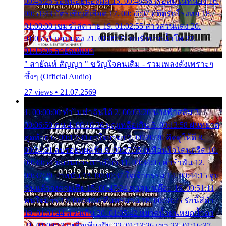
00:45:25 รอหน่อยน้องติ๋ม 15. 00:48:56 เรือล่มในหนอง 16.
00:51:43 บัตรเชิญสีเลือด 17. 00:56:07 อดีตรักโรงทอ 18.
01:00:00 เขมรไล่ควาย 19. 01:02:55 สาวสวนแตง 20.
01:05:51 แอบมอง 21. 01:09:27 พบรักปากน้ำโพ 22.
01:13:06 สายัณห์เมา
" สายัณห์ สัญญา " ขวัญใจคนเดิม - รวมเพลงดังเพราะๆ
ซึ้งๆ (Official Audio)
27 views • 21.07.2569
1. 00:00:00 ทำไมทำฉันได้ 2. 00:03:20 นางฟ้าสลัม 3.
00:06:50 คน 4. 00:10:36 บุญเหลือเกิน 5. 00:13:58 ฝนหยาด
สุดท้าย 6. 00:17:30 ยาใจยาจก 7. 00:20:30 คิดดูให้ดี 8.
00:24:21 ลบรอยแผลรัก 9. 00:27:35 เหมือนใจโดนกรีด 10.
00:30:54 ขบวนการเปาเปียว 11. 00:34:05 คำรำพัน 12.
00:37:20 ปาหนัน 13. 00:40:37 ใจเจ้ากรรม 14. 00:44:15 จูบ
ฉันแล้วจงตายเสีย 15. 00:47:24 ขอสูมาเต๊อะ 16. 00:51:11
คนใจมาร 17. 00:54:50 คืนทรมาน 18. 00:58:25 รักนี้สีดำ
19. 01:01:44 ส่วนเกิน 20. 01:05:42 หยาดน้ำฝนหยดน้ำตา
21. 01:09:13 เหลือเพียงฝัน 22. 01:13:26 เขา 23. 01:16:37