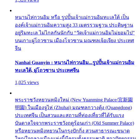
หนานไห่กวนอิม หรือ รูปปั้นเจ้าแม่กวนอิมทะเลใต้ เป็น
องค์เจ้าแม่กวนอิมความสูง 33 เมตรรวมฐาน ประดิษฐาน
อยู่ริมทะเล ไม่ไกลกันนักกับ “วัดเจ้าแม่กวนอิมไม่ยอมไป”
บนเกาะผู่โถวซาน เมืองโจวซาน มณฑลเจ้อเจียง ประเทศ
จีน
Nanhai Guanyin : หนานไห่กวนอิม...รูปปั้นเจ้าแม่กวนอิม
ทะเลใต้, ผู่โถวซาน ประเทศจีน
1,025 views
พระราชวังหยวนหมิงใหม่ (New Yuanming Palace/宮新園
明園) ในเมืองจูไห่ (Zhuhai) มณฑลกวางตุ้ง (Quangdong)
ประเทศจีน เป็นสวนและสถานที่ท่องเที่ยวที่ได้รับแรง
บันดาลใจจากพระราชวังฤดูร้อนเก่า (Old Summer Palace)
หรือหยวนหมิงหยวนในกรุงปักกิ่ง สวนสาธารณะขนาด
ใหญ่ใจกลางเมืองแห่งนี้มีครบทั้งธรรมชาติ สถาปัตยกรรม