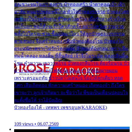
ออเซาะจนใจเบา สงสาร บัวทองเศร้า น้ำตาคลอเบ้า เฝ้า
อาลัย หนุ่มรูปหล่อหนีไกล หัวใจบัวทองระรวย บัวทองโศก
เพราะเป็นโรครักจาง ชีวิตเคว้งคว้าง เมื่อรักห่างร้างไกล
แม่ก็บอก พ่อก็สั่งจะรักใครสักครั้ง อย่าไปหวังความรวย
พลั้งไปใครจะช่วย ซื้อเปลมาไกว ให้ลูกบัวทอง เวรกรรม
ตามสนอง จึงเศร้าหมอง กลีบบัวทองต้องโรย บัวทองไม่
ตระหนัก เพราะไม่รักโคลนตม บัวทองท้องกลม เพราะลืม
ตมน้ำคลอง หลงลิ้น ที่สิ้นสัตย์ เจ้าจึงไม่ระมัด หลงกลิ่นลิ้น
โชย คำหวาน เขาวาดโรย บัวทองกลีบโรย ต้องร้อนรุม บัว
มาบานก่อนตูม ดุจไฟสุมร้อนรุมอุรา บัวทองผ่ายผอม
เพราะตรอมฤทัย ข้าวปลาไม่สนใจ ร้องไห้ลูกเดียว หยุด
โศก เสียเถิดทอง พักความเศร้าหมอง เถิดทองจ๋า ถึงใคร
เขาจะว่า ลูกเจ้าเกิดมา จะชื่อว่าไง พี่ขอเป็นเพื่อนปลอบใจ
จะตั้งชื่อให้ ว่าไอ้บังเอิญ
บัวทองร้องไห้ - เทพพร เพชรอุบล(KARAOKE)
109 views • 06.07.2569