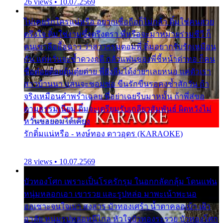
26 views • 10.07.2569
ไม่เคยรักใครแน่หรือ อยากเชื่อถือก็ไม่กล้า ติ๋มใช่คนสวย
ตรึงใจ ติ๋มใช่งามซึ้งตรึงตรา พี่หรือจะมาหมายร่วมชีวี ก็
คนเขาลืออื้อฉาว ว่าสาวๆรุมตอมพี่ ติ๋มอยากรับรักเหมือน
กัน แต่หวั่นจะช้ำดวงฤดี กลัวแฟนของพี่ชี้หน้าด่าทอ ก็คน
ชื่อต๋อยต้อยตุ้มตุ๋ยต่าย พี่ยังลืมได้ง่ายๆเลยหนอ แค่ตัวเรา
สาวบ้านนา แสนจะซอมซ่อ ขืนรักขืนรอคงช้ำสักวัน ถ้า
จริงเหมือนคำพร่ำเฉลย พี่อย่าเฉยรีบมาหมั้น ถ้าพี่สู่ขอ
ตามธรรมเนียม ติ๋มจะเตรียมรับเกลียวสัมพันธ์ ผิดหวังไม่
หวั่นขอยอมได้เคียง
รักติ๋มแน่หรือ - หงษ์ทอง ดาวอุดร (KARAOKE)
28 views • 10.07.2569
บัวทองโศก เพราะเป็นโรครักรุม ในอกกลัดกลุ้ม โดนแฟน
หนุ่มหลอกเอา เขารวย และรูปหล่อ มาพะเน้าพะนอ
ออเซาะจนใจเบา สงสาร บัวทองเศร้า น้ำตาคลอเบ้า เฝ้า
อาลัย หนุ่มรูปหล่อหนีไกล หัวใจบัวทองระรวย บัวทองโศก