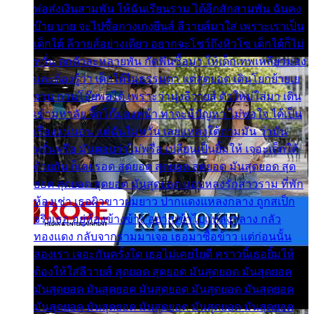
พ่อส่งเงินสามพัน ให้ฉันเรียนราม ได้อีกสักสามพัน ฉันคง
บ๊าย บาย จะไปซื้อกางเกงยีนส์ ลีวายส์มาใส่ เพราะเราเป็น
เด็กใต้ ลีวายส์อย่างเดียว อยากจะโชว์ถึงหิวโซ เด็กใต้ก็ไม่
หวั่น ตกตัวละหลายพัน กัดฟันซื้อมา ให้เด็กเทพเหลียวมอง
และต้องรู้ว่า เด็กใต้ไม่ธรรมดา แต่สุดยอด เดินโยกย้ายเย
ยวน กวนโอ๊ยพอได้ เพราะว่านุ่งลีวายส์ ตัวใหม่ใส่มา เดิน
เข้ามหาลัย จิ๊กโก๊มองหน้า ท่าจะมีปัญหา ไม่พอใจ ได้เป็น
เรื่องแน่นอน แต่ฉันไม่หวั่น เลยแหลงใต้ถามมัน ว่ามัน
พรั่นพรือ มันตอบว่าไม่พรื่อ เปลี่ยนเป็นยิ้มให้ เจอะเด็กใต้
ด้วยกัน ก็เลยรอด สุดยอด สุดยอด สุดยอด มันสุดยอด สุด
ยอด สุดยอด สุดยอด มันสุดยอด แอบหลงรักสาวราม ที่พัก
ห้องเช่า เธอผิวขาวผมยาว ปากแดงแหลงกลาง ถูกสเป็ก
จริงเธอ อยู่ห้องข้างข้าง อยากเข้าไปแหลงกลาง กลัว
ทองแดง กลับจากรามมาเจอ เธอมาซื้อข้าว แต่ก่อนนั้น
สองเรา เจอะกันครั้งใด เธอไม่เคยไยดี คราวนี้เธอยิ้มให้
ต้องให้ใส่ลีวายส์ สุดยอด สุดยอด มันสุดยอด มันสุดยอด
มันสุดยอด มันสุดยอด มันสุดยอด มันสุดยอด มันสุดยอด
มันสุดยอด มันสุดยอด มันสุดยอด มันสุดยอด มันสุดยอด