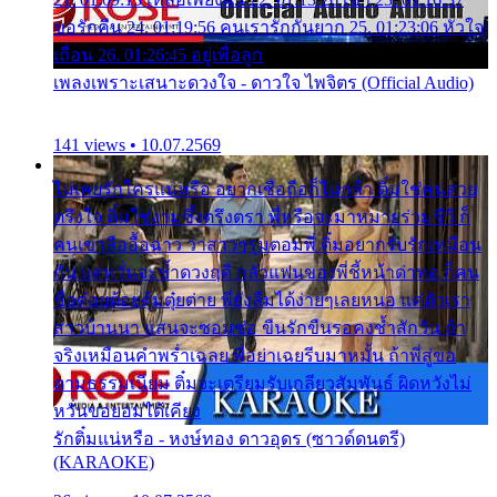
ขอรักคืน 24. 01:19:56 คนเรารักกันยาก 25. 01:23:06 หัวใจ
เถื่อน 26. 01:26:45 อยู่เพื่อลูก
เพลงเพราะเสนาะดวงใจ - ดาวใจ ไพจิตร (Official Audio)
141 views • 10.07.2569
ไม่เคยรักใครแน่หรือ อยากเชื่อถือก็ไม่กล้า ติ๋มใช่คนสวย
ตรึงใจ ติ๋มใช่งามซึ้งตรึงตรา พี่หรือจะมาหมายร่วมชีวี ก็
คนเขาลืออื้อฉาว ว่าสาวๆรุมตอมพี่ ติ๋มอยากรับรักเหมือน
กัน แต่หวั่นจะช้ำดวงฤดี กลัวแฟนของพี่ชี้หน้าด่าทอ ก็คน
ชื่อต๋อยต้อยตุ้มตุ๋ยต่าย พี่ยังลืมได้ง่ายๆเลยหนอ แค่ตัวเรา
สาวบ้านนา แสนจะซอมซ่อ ขืนรักขืนรอคงช้ำสักวัน ถ้า
จริงเหมือนคำพร่ำเฉลย พี่อย่าเฉยรีบมาหมั้น ถ้าพี่สู่ขอ
ตามธรรมเนียม ติ๋มจะเตรียมรับเกลียวสัมพันธ์ ผิดหวังไม่
หวั่นขอยอมได้เคียง
รักติ๋มแน่หรือ - หงษ์ทอง ดาวอุดร (ซาวด์ดนตรี)
(KARAOKE)