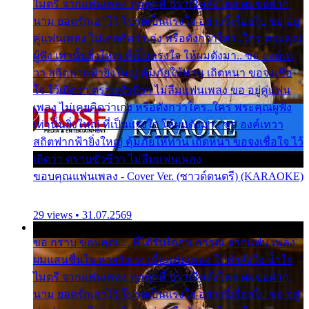
ไมตรี จากแฟนเพลง ทุกทุกที่ ปราณีหลั่งไหล ผมขอฝาก
นาม ยอดรักเอาไว้ โปรดเป็นแรงใจ อย่างนี้เรื่อยไป ขอ อยู่
คู่แฟนเพลง ไม่เคยคิดว่าเก่ง หรือดังกว่าใคร..ใคร พระคุณ
ผู้ฟัง เท่านั้นยิ่งใหญ่ ที่เป็นแรงใจ ให้ผมดังมา.. ขอ องค์เท
วา สถิตฟากฟ้ายิ่งใหญ่ คุ้มภัยให้ท่าน เถิดหนา ขอจงเชื่อ
ใจ ไว้เถิดว่า ตราบชั่วชีวา ไม่ลืมแฟนเพลง ขอ อยู่คู่แฟน
เพลง ไม่เคยคิดว่าเก่ง หรือดังกว่าใคร..ใคร พระคุณผู้ฟัง
เท่านั้นยิ่งใหญ่ ที่เป็นแรงใจ ให้ผมดังมา.. ขอ องค์เทวา
สถิตฟากฟ้ายิ่งใหญ่ คุ้มภัยให้ท่าน เถิดหนา ขอจงเชื่อใจ ไว้
เถิดว่า ตราบชั่วชีวา ไม่ลืมแฟนเพลง
ขอบคุณแฟนเพลง - Cover Ver. (ซาวด์ดนตรี) (KARAOKE)
29 views • 31.07.2569
ขอ กราบ ขอบคุณ.... ที่ได้รับไออุ่น การุณ จากแฟน เพลง
ผมแสนชื่นใจ หายวังเวง เมื่อแฟนเพลง ให้กำลังใจ น้ำใจ
ไมตรี จากแฟนเพลง ทุกทุกที่ ปราณีหลั่งไหล ผมขอฝาก
นาม ยอดรักเอาไว้ โปรดเป็นแรงใจ อย่างนี้เรื่อยไป ขอ อยู่