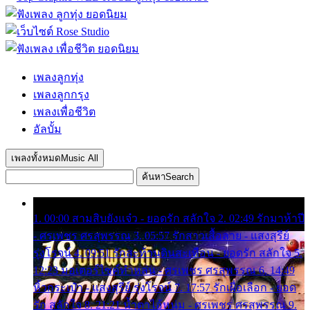
เพลงลูกทุ่ง
เพลงลูกกรุง
เพลงเพื่อชีวิต
อัลบั้ม
เพลงทั้งหมด
Music All
ค้นหา
Search
1. 00:00 สามสิบยังแจ๋ว - ยอดรัก สลักใจ 2. 02:49 รักมาห้าปี
- ศรเพชร ศรสุพรรณ 3. 05:57 รักสาวเสื้อลาย - แสงสุรีย์
รุ่งโรจน์ 4. 09:51 รักสะท้านดินสะเทือน - ยอดรัก สลักใจ 5.
12:23 มอเตอร์ไซค์ทำหล่น - ศรเพชร ศรสุพรรณ 6. 14:49
หิ้วกระเป๋า - แสงสุรีย์ รุ่งโรจน์ 7. 17:57 รักเผื่อเลือก - ยอด
รัก สลักใจ 8. 21:21 น้ำตาไอ้หนุ่ม - ศรเพชร ศรสุพรรณ 9.