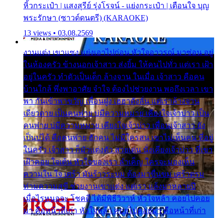
หิ้วกระเป๋า | แสงสุรีย์ รุ่งโรจน์ - แย่งกระเป๋า | เตือนใจ บุญ
พระรักษา (ซาวด์ดนตรี) (KARAOKE)
13 views • 03.08.2569
งานแต่ง เขาแซง แย่งเอาไปก่อน หัวใจอาวรณ์ มาซ่อน อยู่
ในห้องครัว ข้างนอกเจ้าสาว ส่งยิ้ม ให้คนไปทั่ว แต่เรา เฝ้า
อยู่ในครัว ทำตัวเป็นเด็ก ล้างจาน ในเมื่อ เจ้าสาว คือคน
บ้านใกล้ พึ่งพาอาศัย จำใจ ต้องไปช่วยงาน พอถึงเวลา เขา
พา กันเข้าพาขวัญ เพื่อนฝูง เฮฮาดังลั่น แต่เราล้างจาน
เดียวดาย เป็นคนพ่าย บ่มีความหมาย เคียงใจเจ้าบ่าว เป็น
คนพ่าย บ่มีความหมาย เคียงใจเจ้าบ่าว เพื่อนเจ้าสาว ยัง
เป็นบ่ได้ คือคนพ่าย ฮักคน ไม่มีใครสน เขาไม่เห็นคน ที่อยู่
ในครัว เจ้าสาว ก็มัวแต่งตัว สวยเด่น นั่งเคียงเจ้าบ่าว ที่เขา
เฝ้าคอย ใจเต้น หัวใจของเรา ลำเค็ญ ใครจะมองเห็น
ความใน ใจ เศร้า มันร้าวระบม ต้องมาขื่นขม เศร้าตรม
ท่ามความสุขี ช่วยงานเขาแต่ง แต่เรา แล้งมาหลายปี
เมื่อไรหนอจะ โชคดี ได้มีพิธีวิวาห์ หัวใจหล้า คอยไปคอย
มา คือหน้าที่เก่า หัวใจหล้า คอยไปคอยมา คือหน้าที่เก่า