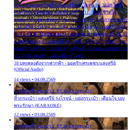
24:27 สามเณรกำพร้า - แสงสุรีย์ รุ่งโรจน์ 10. 28:08 ไม่มี
เวลาไปหาเมียน้อย - ยอดรัก สลักใจ 11. 31:29 ชีวิตไอ้
ธรรม - ศรเพชร ศรสุพรรณ 12. 35:26 ทหารอากาศขาดรัก
- แสงสุรีย์ รุ่งโรจน์ 13. 39:01 คนหัวใจโทรม - ยอดรัก สลัก
ใจ 14. 42:49 ไอ้หวังตายแน่ - ศรเพชร ศรสุพรรณ 15. 46:35
ธาตุแท้ของเธอ - แสงสุรีย์ รุ่งโรจน์ 16. 49:57 กำนันกำใน -
ยอดรัก สลักใจ 17. 52:29 สาวบริสุทธิ์ - ศรเพชร ศรสุพรรณ
18. 56:05 แต๋วจ๋า - แสงสุรีย์ รุ่งโรจน์
18 บทเพลงดังจากฟากฟ้า - ยอดรัก/ศรเพชร/แสงสุรีย์
(Official Audio)
14 views • 04.08.2569
1. 00:00 หิ้วกระเป๋า 2. 03:30 แย่งกระเป๋า
หิ้วกระเป๋า | แสงสุรีย์ รุ่งโรจน์ - แย่งกระเป๋า | เตือนใจ บุญ
พระรักษา (KARAOKE)
12 views • 03.08.2569
1. 00:00 หิ้วกระเป๋า 2. 03:30 แย่งกระเป๋า