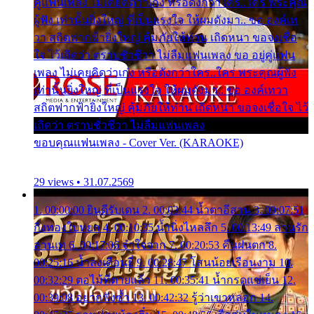
คู่แฟนเพลง ไม่เคยคิดว่าเก่ง หรือดังกว่าใคร..ใคร พระคุณ
ผู้ฟัง เท่านั้นยิ่งใหญ่ ที่เป็นแรงใจ ให้ผมดังมา.. ขอ องค์เท
วา สถิตฟากฟ้ายิ่งใหญ่ คุ้มภัยให้ท่าน เถิดหนา ขอจงเชื่อ
ใจ ไว้เถิดว่า ตราบชั่วชีวา ไม่ลืมแฟนเพลง ขอ อยู่คู่แฟน
เพลง ไม่เคยคิดว่าเก่ง หรือดังกว่าใคร..ใคร พระคุณผู้ฟัง
เท่านั้นยิ่งใหญ่ ที่เป็นแรงใจ ให้ผมดังมา.. ขอ องค์เทวา
สถิตฟากฟ้ายิ่งใหญ่ คุ้มภัยให้ท่าน เถิดหนา ขอจงเชื่อใจ ไว้
เถิดว่า ตราบชั่วชีวา ไม่ลืมแฟนเพลง
ขอบคุณแฟนเพลง - Cover Ver. (KARAOKE)
29 views • 31.07.2569
1. 00:00:00 ยินดีรับเดน 2. 00:03:44 น้ำตาอีสาน 3. 00:07:51
กิ่งทองใบหยก 4. 00:10:35 น้ำนิ่งไหลลึก 5. 00:13:49 ลานรัก
ลานเท 6. 00:17:06 จำใจจาก 7. 00:20:53 คืนฝนตก 8.
00:25:16 น้ำลงเดือนยี่ 9. 00:28:47 โสนน้อยเรือนงาม 10.
00:32:29 ตอไม้ที่ตายแล้ว 11. 00:35:41 น้ำกรดแช่เย็น 12.
00:39:08 อยากฟังซ้ำ 13. 00:42:32 รู้ว่าเขาหลอก 14.