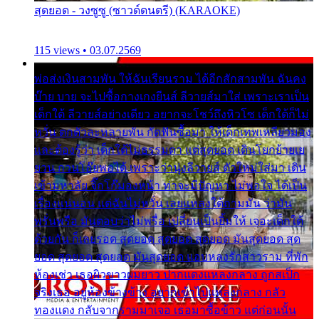
สุดยอด - วงซูซู (ซาวด์ดนตรี) (KARAOKE)
115 views • 03.07.2569
พ่อส่งเงินสามพัน ให้ฉันเรียนราม ได้อีกสักสามพัน ฉันคง
บ๊าย บาย จะไปซื้อกางเกงยีนส์ ลีวายส์มาใส่ เพราะเราเป็น
เด็กใต้ ลีวายส์อย่างเดียว อยากจะโชว์ถึงหิวโซ เด็กใต้ก็ไม่
หวั่น ตกตัวละหลายพัน กัดฟันซื้อมา ให้เด็กเทพเหลียวมอง
และต้องรู้ว่า เด็กใต้ไม่ธรรมดา แต่สุดยอด เดินโยกย้ายเย
ยวน กวนโอ๊ยพอได้ เพราะว่านุ่งลีวายส์ ตัวใหม่ใส่มา เดิน
เข้ามหาลัย จิ๊กโก๊มองหน้า ท่าจะมีปัญหา ไม่พอใจ ได้เป็น
เรื่องแน่นอน แต่ฉันไม่หวั่น เลยแหลงใต้ถามมัน ว่ามัน
พรั่นพรือ มันตอบว่าไม่พรื่อ เปลี่ยนเป็นยิ้มให้ เจอะเด็กใต้
ด้วยกัน ก็เลยรอด สุดยอด สุดยอด สุดยอด มันสุดยอด สุด
ยอด สุดยอด สุดยอด มันสุดยอด แอบหลงรักสาวราม ที่พัก
ห้องเช่า เธอผิวขาวผมยาว ปากแดงแหลงกลาง ถูกสเป็ก
จริงเธอ อยู่ห้องข้างข้าง อยากเข้าไปแหลงกลาง กลัว
ทองแดง กลับจากรามมาเจอ เธอมาซื้อข้าว แต่ก่อนนั้น