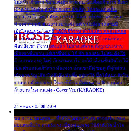
ในครัว เจ้าสาว ก็มัวแต่งตัว สวยเด่น นั่งเคียงเจ้าบ่าว ที่เขา
เฝ้าคอย ใจเต้น หัวใจของเรา ลำเค็ญ ใครจะมองเห็น
ความใน ใจ เศร้า มันร้าวระบม ต้องมาขื่นขม เศร้าตรม
ท่ามความสุขี ช่วยงานเขาแต่ง แต่เรา แล้งมาหลายปี
เมื่อไรหนอจะ โชคดี ได้มีพิธีวิวาห์ หัวใจหล้า คอยไปคอย
มา คือหน้าที่เก่า หัวใจหล้า คอยไปคอยมา คือหน้าที่เก่า
คือหยังเขา มีงานแต่งแล้ว ไปล้างแต่จาน ดั่งถูกประหาร
เมื่อเขาชื่นบาน แต่เราขื่นขม โอ้ รัก ลอยลม ไม่สม ดัง ใจ
ล้างจานคอยคู่ ไม่รู้ อีกนานเท่าใด จะได้ เลื่อนขั้นบันได ได้
เป็น ตำแหน่งเจ้าสาว มันเหงา เห็นเขามีคู่ ซมดู มีคู่ก็ม่วน
เข้าพาขวัญ เสียงโห่ตึงตึง มันซึ้ง อยู่แก่ใจ มื้อใด๋หนอ สิเป็น
งานเฮา มัวซอยเขา ใจเฮาซิด้าน มันทรมาน จับจาน เอย…
ล้างจานในงานแต่ง - Cover Ver. (KARAOKE)
24 views • 03.08.2569
ขอ กราบ ขอบคุณ.... ที่ได้รับไออุ่น การุณ จากแฟน เพลง
ผมแสนชื่นใจ หายวังเวง เมื่อแฟนเพลง ให้กำลังใจ น้ำใจ