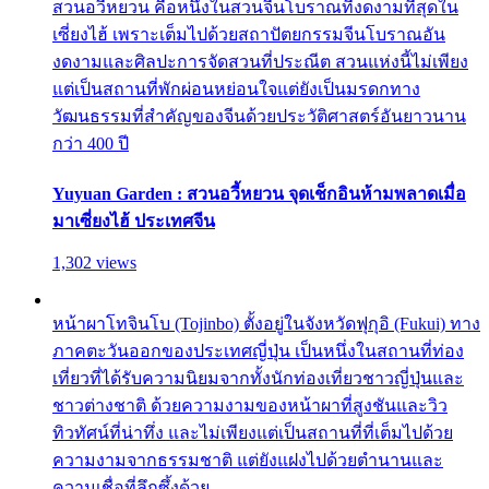
สวนอวี้หยวน คือหนึ่งในสวนจีนโบราณที่งดงามที่สุดใน
เซี่ยงไฮ้ เพราะเต็มไปด้วยสถาปัตยกรรมจีนโบราณอัน
งดงามและศิลปะการจัดสวนที่ประณีต สวนแห่งนี้ไม่เพียง
แต่เป็นสถานที่พักผ่อนหย่อนใจแต่ยังเป็นมรดกทาง
วัฒนธรรมที่สำคัญของจีนด้วยประวัติศาสตร์อันยาวนาน
กว่า 400 ปี
Yuyuan Garden : สวนอวี้หยวน จุดเช็กอินห้ามพลาดเมื่อ
มาเซี่ยงไฮ้ ประเทศจีน
1,302 views
หน้าผาโทจินโบ (Tojinbo) ตั้งอยู่ในจังหวัดฟุกุอิ (Fukui) ทาง
ภาคตะวันออกของประเทศญี่ปุ่น เป็นหนึ่งในสถานที่ท่อง
เที่ยวที่ได้รับความนิยมจากทั้งนักท่องเที่ยวชาวญี่ปุ่นและ
ชาวต่างชาติ ด้วยความงามของหน้าผาที่สูงชันและวิว
ทิวทัศน์ที่น่าทึ่ง และไม่เพียงแต่เป็นสถานที่ที่เต็มไปด้วย
ความงามจากธรรมชาติ แต่ยังแฝงไปด้วยตำนานและ
ความเชื่อที่ลึกซึ้งด้วย