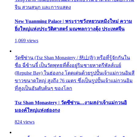
จีน สวนสนุก และการแสดง
New Yuanming Palace | พระราชวังหยวนหมิงใหม่ ความ
ยิ่งใหญ่แห่งประวัติศาสตร์ มณฑลกวางตุ้ง ประเทศจีน
1,069 views
วัดซีซ่าน (Tsz Shan Monastery / 慈山寺) หรือที่รู้จักกันใน
ชื่อ ฉี่ซ้านจี๋ เป็นวัดพุทธที่ตั้งอยู่ริมชายหาดรีพัลส์เบย์
(Repulse Bay) ในฮ่องกง โดดเด่นด้วยรูปปั้นเจ้าแม่กวนอิมสี
ขาวขนาดใหญ่ สูงถึง 76 เมตร ซึ่งเป็นรูปปั้นเจ้าแม่กวนอิม
ที่สูงเป็นอันดับต้นๆ ของโลก
Tsz Shan Monastery | วัดซีซ่าน…งามสง่าเจ้าแม่กวนอิ
มองค์ใหญ่แห่งฮ่องกง
824 views