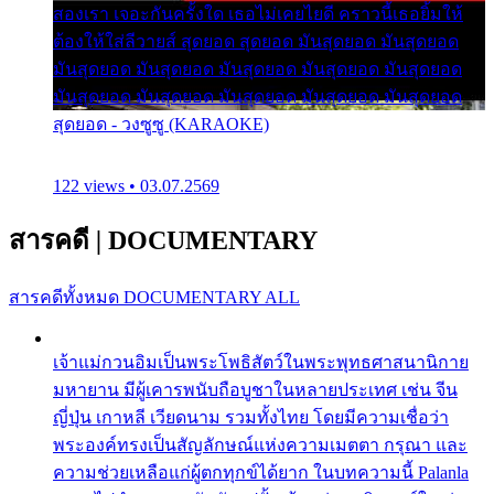
สองเรา เจอะกันครั้งใด เธอไม่เคยไยดี คราวนี้เธอยิ้มให้
ต้องให้ใส่ลีวายส์ สุดยอด สุดยอด มันสุดยอด มันสุดยอด
มันสุดยอด มันสุดยอด มันสุดยอด มันสุดยอด มันสุดยอด
มันสุดยอด มันสุดยอด มันสุดยอด มันสุดยอด มันสุดยอด
สุดยอด - วงซูซู (KARAOKE)
122 views • 03.07.2569
สารคดี
|
DOCUMENTARY
สารคดีทั้งหมด
DOCUMENTARY ALL
เจ้าแม่กวนอิมเป็นพระโพธิสัตว์ในพระพุทธศาสนานิกาย
มหายาน มีผู้เคารพนับถือบูชาในหลายประเทศ เช่น จีน
ญี่ปุ่น เกาหลี เวียดนาม รวมทั้งไทย โดยมีความเชื่อว่า
พระองค์ทรงเป็นสัญลักษณ์แห่งความเมตตา กรุณา และ
ความช่วยเหลือแก่ผู้ตกทุกข์ได้ยาก ในบทความนี้ Palanla