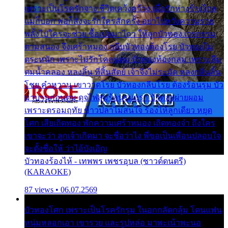
เพราะเป็นโรครักจาง ชีวิตเคว้งคว้าง เมื่อรักห่างร้างไกล
แม่ก็บอก พ่อก็สั่งจะรักใครสักครั้ง อย่าไปหวังความรวย
พลั้งไปใครจะช่วย ซื้อเปลมาไกว ให้ลูกบัวทอง เวรกรรม
ตามสนอง จึงเศร้าหมอง กลีบบัวทองต้องโรย บัวทองไม่
ตระหนัก เพราะไม่รักโคลนตม บัวทองท้องกลม เพราะลืม
ตมน้ำคลอง หลงลิ้น ที่สิ้นสัตย์ เจ้าจึงไม่ระมัด หลงกลิ่นลิ้น
โชย คำหวาน เขาวาดโรย บัวทองกลีบโรย ต้องร้อนรุม บัว
มาบานก่อนตูม ดุจไฟสุมร้อนรุมอุรา บัวทองผ่ายผอม
เพราะตรอมฤทัย ข้าวปลาไม่สนใจ ร้องไห้ลูกเดียว หยุด
โศก เสียเถิดทอง พักความเศร้าหมอง เถิดทองจ๋า ถึงใคร
เขาจะว่า ลูกเจ้าเกิดมา จะชื่อว่าไง พี่ขอเป็นเพื่อนปลอบใจ
จะตั้งชื่อให้ ว่าไอ้บังเอิญ
บัวทองร้องไห้ - เทพพร เพชรอุบล (ซาวด์ดนตรี)
(KARAOKE)
87 views • 06.07.2569
บัวทองโศก เพราะเป็นโรครักรุม ในอกกลัดกลุ้ม โดนแฟน
หนุ่มหลอกเอา เขารวย และรูปหล่อ มาพะเน้าพะนอ