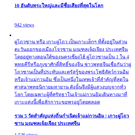
10 อันดับพระใหญ่และมีชื่อเสียงที่สุดในโลก
942 views
ผู่โถวซาน หรือ เกาะผู่โถว เป็นเกาะเล็กๆ ที่ตั้งอยู่ในส่วน
ตะวันออกของเมืองโจวซาน มณฑลเจ้อเจียง ประเทศจีน
โดยอยู่ทางตอนใต้ของนครเซี่ยงไฮ้ ผู่โถวซานเป็น 1 ใน 4
พุทธคีรีหรือภูเขาศักดิ์สิทธิ์ของจีน ชาวพุทธจีนเชื่อกันว่าผู่
โถวซานเป็นที่ประทับและตรัสรู้ของพระโพธิสัตว์กวนอิม
หรือเจ้าแม่กวนอิม ซึ่งเป็นหนึ่งในเทพเจ้าที่สำคัญที่สุดใน
ศาสนาพุทธนิกายมหายาน ดังนั้นจึงมีผู้แสวงบุญจากทั่ว
โลก โดยเฉพาะผู้ที่ศรัทธาในเจ้าแม่กวนอิมเดินทางมาที่
เกาะแห่งนี้เพื่อสักการะขอพรอยู่โดยตลอด
รวม 5 วัดสำคัญแห่งถิ่นกำเนิดเจ้าแม่กวนอิม | เกาะผู่โถว
ซาน มณฑลเจ้อเจียง ประเทศจีน
1,526 views