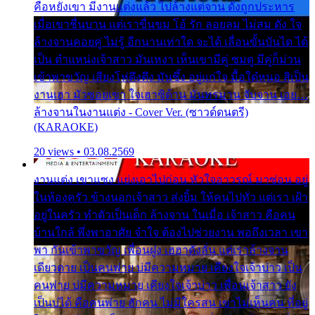
คือหยังเขา มีงานแต่งแล้ว ไปล้างแต่จาน ดั่งถูกประหาร
เมื่อเขาชื่นบาน แต่เราขื่นขม โอ้ รัก ลอยลม ไม่สม ดัง ใจ
ล้างจานคอยคู่ ไม่รู้ อีกนานเท่าใด จะได้ เลื่อนขั้นบันได ได้
เป็น ตำแหน่งเจ้าสาว มันเหงา เห็นเขามีคู่ ซมดู มีคู่ก็ม่วน
เข้าพาขวัญ เสียงโห่ตึงตึง มันซึ้ง อยู่แก่ใจ มื้อใด๋หนอ สิเป็น
งานเฮา มัวซอยเขา ใจเฮาซิด้าน มันทรมาน จับจาน เอย…
ล้างจานในงานแต่ง - Cover Ver. (ซาวด์ดนตรี)
(KARAOKE)
20 views • 03.08.2569
งานแต่ง เขาแซง แย่งเอาไปก่อน หัวใจอาวรณ์ มาซ่อน อยู่
ในห้องครัว ข้างนอกเจ้าสาว ส่งยิ้ม ให้คนไปทั่ว แต่เรา เฝ้า
อยู่ในครัว ทำตัวเป็นเด็ก ล้างจาน ในเมื่อ เจ้าสาว คือคน
บ้านใกล้ พึ่งพาอาศัย จำใจ ต้องไปช่วยงาน พอถึงเวลา เขา
พา กันเข้าพาขวัญ เพื่อนฝูง เฮฮาดังลั่น แต่เราล้างจาน
เดียวดาย เป็นคนพ่าย บ่มีความหมาย เคียงใจเจ้าบ่าว เป็น
คนพ่าย บ่มีความหมาย เคียงใจเจ้าบ่าว เพื่อนเจ้าสาว ยัง
เป็นบ่ได้ คือคนพ่าย ฮักคน ไม่มีใครสน เขาไม่เห็นคน ที่อยู่