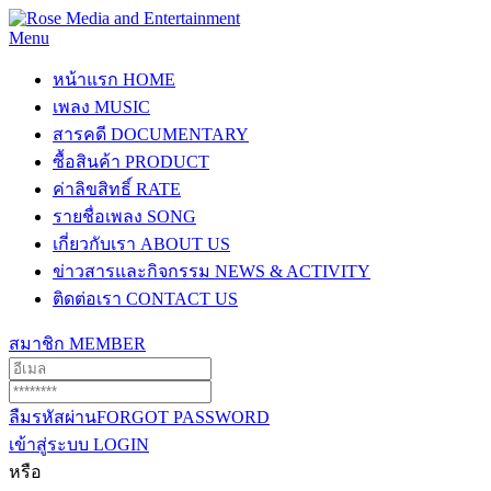
Menu
หน้าแรก
HOME
เพลง
MUSIC
สารคดี
DOCUMENTARY
ซื้อสินค้า
PRODUCT
ค่าลิขสิทธิ์
RATE
รายชื่อเพลง
SONG
เกี่ยวกับเรา
ABOUT US
ข่าวสารและกิจกรรม
NEWS & ACTIVITY
ติดต่อเรา
CONTACT US
สมาชิก
MEMBER
ลืมรหัสผ่าน
FORGOT PASSWORD
เข้าสู่ระบบ
LOGIN
หรือ