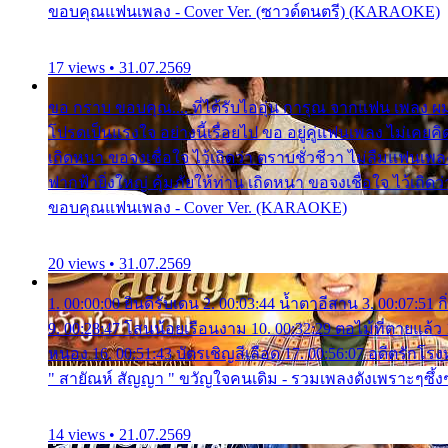
ขอบคุณแฟนเพลง - Cover Ver. (ซาวด์ดนตรี) (KARAOKE)
17 views • 31.07.2569
ขอ กราบ ขอบคุณ.... ที่ได้รับไออุ่น การุณ จากแฟน เพลง 
โปรดเป็นแรงใจ อย่างนี้เรื่อยไป ขอ อยู่คู่แฟนเพลง ไม่เคยคิด
เถิดหนา ขอจงเชื่อใจ ไว้เถิดว่า ตราบชั่วชีวา ไม่ลืมแฟนเพลง 
ฟากฟ้ายิ่งใหญ่ คุ้มภัยให้ท่าน เถิดหนา ขอจงเชื่อใจ ไว้เถิด
ขอบคุณแฟนเพลง - Cover Ver. (KARAOKE)
20 views • 31.07.2569
1. 00:00:00 ยินดีรับเดน 2. 00:03:44 น้ำตาอีสาน 3. 00:07:51
9. 00:28:47 โสนน้อยเรือนงาม 10. 00:32:29 ตอไม้ที่ตายแล้ว 1
หนอง 16. 00:51:43 บัตรเชิญสีเลือด 17. 00:56:07 อดีตรักโ
" สายัณห์ สัญญา " ขวัญใจคนเดิม - รวมเพลงดังเพราะๆซึ้งๆ 
14 views • 21.07.2569