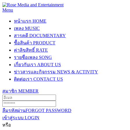
Menu
หน้าแรก
HOME
เพลง
MUSIC
สารคดี
DOCUMENTARY
ซื้อสินค้า
PRODUCT
ค่าลิขสิทธิ์
RATE
รายชื่อเพลง
SONG
เกี่ยวกับเรา
ABOUT US
ข่าวสารและกิจกรรม
NEWS & ACTIVITY
ติดต่อเรา
CONTACT US
สมาชิก
MEMBER
ลืมรหัสผ่าน
FORGOT PASSWORD
เข้าสู่ระบบ
LOGIN
หรือ