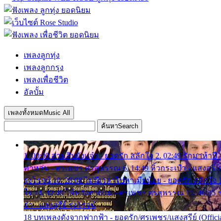
เพลงลูกทุ่ง
เพลงลูกกรุง
เพลงเพื่อชีวิต
อัลบั้ม
เพลงทั้งหมด
Music All
ค้นหา
Search
1. 00:00 สามสิบยังแจ๋ว - ยอดรัก สลักใจ 2. 02:49 รักมาห้าปี
ทำหล่น - ศรเพชร ศรสุพรรณ 6. 14:49 หิ้วกระเป๋า - แสงสุรีย์ 
รุ่งโรจน์ 10. 28:08 ไม่มีเวลาไปหาเมียน้อย - ยอดรัก สลักใ
ใจ 14. 42:49 ไอ้หวังตายแน่ - ศรเพชร ศรสุพรรณ 15. 46:35 ธา
จ๋า - แสงสุรีย์ รุ่งโรจน์
18 บทเพลงดังจากฟากฟ้า - ยอดรัก/ศรเพชร/แสงสุรีย์ (Officia