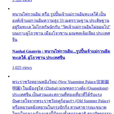
หนานไห่กวนอิม หรือ รูปปั้นเจ้าแม่กวนอิมทะเลใต้ เป็น
องค์เจ้าแม่กวนอิมความสูง 33 เมตรรวมฐาน ประดิษฐาน
อยู่ริมทะเล ไม่ไกลกันนักกับ “วัดเจ้าแม่กวนอิมไม่ยอมไป”
บนเกาะผู่โถวซาน เมืองโจวซาน มณฑลเจ้อเจียง ประเทศ
จีน
Nanhai Guanyin : หนานไห่กวนอิม...รูปปั้นเจ้าแม่กวนอิม
ทะเลใต้, ผู่โถวซาน ประเทศจีน
1,025 views
พระราชวังหยวนหมิงใหม่ (New Yuanming Palace/宮新園
明園) ในเมืองจูไห่ (Zhuhai) มณฑลกวางตุ้ง (Quangdong)
ประเทศจีน เป็นสวนและสถานที่ท่องเที่ยวที่ได้รับแรง
บันดาลใจจากพระราชวังฤดูร้อนเก่า (Old Summer Palace)
หรือหยวนหมิงหยวนในกรุงปักกิ่ง สวนสาธารณะขนาด
ใหญ่ใจกลางเมืองแห่งนี้มีครบทั้งธรรมชาติ สถาปัตยกรรม