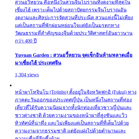
สวนอวี้หยวน คือหนึ่งในสวนจีนโบราณที่งดงามที่สุดใน
เซี่ยงไฮ้ เพราะเต็มไปด้วยสถาปัตยกรรมจีนโบราณอัน
งดงามและศิลปะการจัดสวนที่ประณีต สวนแห่งนี้ไม่เพียง
แต่เป็นสถานที่พักผ่อนหย่อนใจแต่ยังเป็นมรดกทาง
วัฒนธรรมที่สำคัญของจีนด้วยประวัติศาสตร์อันยาวนาน
กว่า 400 ปี
Yuyuan Garden : สวนอวี้หยวน จุดเช็กอินห้ามพลาดเมื่อ
มาเซี่ยงไฮ้ ประเทศจีน
1,304 views
หน้าผาโทจินโบ (Tojinbo) ตั้งอยู่ในจังหวัดฟุกุอิ (Fukui) ทาง
ภาคตะวันออกของประเทศญี่ปุ่น เป็นหนึ่งในสถานที่ท่อง
เที่ยวที่ได้รับความนิยมจากทั้งนักท่องเที่ยวชาวญี่ปุ่นและ
ชาวต่างชาติ ด้วยความงามของหน้าผาที่สูงชันและวิว
ทิวทัศน์ที่น่าทึ่ง และไม่เพียงแต่เป็นสถานที่ที่เต็มไปด้วย
ความงามจากธรรมชาติ แต่ยังแฝงไปด้วยตำนานและ
ความเชื่อที่ลึกซึ้งด้วย