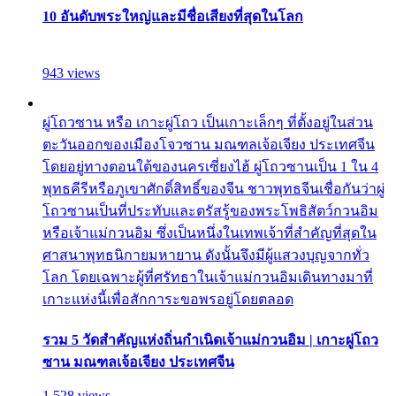
10 อันดับพระใหญ่และมีชื่อเสียงที่สุดในโลก
943 views
ผู่โถวซาน หรือ เกาะผู่โถว เป็นเกาะเล็กๆ ที่ตั้งอยู่ในส่วน
ตะวันออกของเมืองโจวซาน มณฑลเจ้อเจียง ประเทศจีน
โดยอยู่ทางตอนใต้ของนครเซี่ยงไฮ้ ผู่โถวซานเป็น 1 ใน 4
พุทธคีรีหรือภูเขาศักดิ์สิทธิ์ของจีน ชาวพุทธจีนเชื่อกันว่าผู่
โถวซานเป็นที่ประทับและตรัสรู้ของพระโพธิสัตว์กวนอิม
หรือเจ้าแม่กวนอิม ซึ่งเป็นหนึ่งในเทพเจ้าที่สำคัญที่สุดใน
ศาสนาพุทธนิกายมหายาน ดังนั้นจึงมีผู้แสวงบุญจากทั่ว
โลก โดยเฉพาะผู้ที่ศรัทธาในเจ้าแม่กวนอิมเดินทางมาที่
เกาะแห่งนี้เพื่อสักการะขอพรอยู่โดยตลอด
รวม 5 วัดสำคัญแห่งถิ่นกำเนิดเจ้าแม่กวนอิม | เกาะผู่โถว
ซาน มณฑลเจ้อเจียง ประเทศจีน
1,528 views