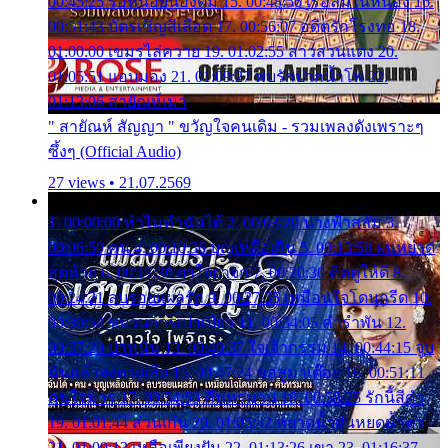
00:45:25 รอหน่อยน้องติ๋ม 15. 00:48:56 เรือล่มในหนอง 16.
00:51:43 บัตรเชิญสีเลือด 17. 00:56:07 อดีตรักโรงทอ 18.
01:00:00 เขมรไล่ควาย 19. 01:02:55 สาวสวนแตง 20.
01:05:51 แอบมอง 21. 01:09:27 พบรักปากน้ำโพ 22.
01:13:06 สายัณห์เมา
" สายัณห์ สัญญา " ขวัญใจคนเดิม - รวมเพลงดังเพราะๆ
ซึ้งๆ (Official Audio)
27 views • 21.07.2569
1. 00:00:00 ทำไมทำฉันได้ 2. 00:03:20 นางฟ้าสลัม 3.
00:06:50 คน 4. 00:10:36 บุญเหลือเกิน 5. 00:13:58 ฝนหยาด
สุดท้าย 6. 00:17:30 ยาใจยาจก 7. 00:20:30 คิดดูให้ดี 8.
00:24:21 ลบรอยแผลรัก 9. 00:27:35 เหมือนใจโดนกรีด 10.
00:30:54 ขบวนการเปาเปียว 11. 00:34:05 คำรำพัน 12.
00:37:20 ปาหนัน 13. 00:40:37 ใจเจ้ากรรม 14. 00:44:15 จูบ
ฉันแล้วจงตายเสีย 15. 00:47:24 ขอสูมาเต๊อะ 16. 00:51:11
คนใจมาร 17. 00:54:50 คืนทรมาน 18. 00:58:25 รักนี้สีดำ
19. 01:01:44 ส่วนเกิน 20. 01:05:42 หยาดน้ำฝนหยดน้ำตา
21. 01:09:13 เหลือเพียงฝัน 22. 01:13:26 เขา 23. 01:16:37