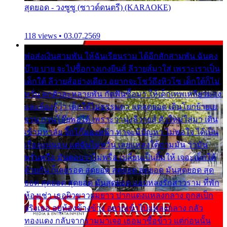
สุดยอด - วงซูซู (ซาวด์ดนตรี) (KARAOKE)
118 views • 03.07.2569
พ่อส่งเงินสามพัน ให้ฉันเรียนราม ได้อีกสักสามพัน ฉันคง
บ๊าย บาย จะไปซื้อกางเกงยีนส์ ลีวายส์มาใส่ เพราะเราเป็น
เด็กใต้ ลีวายส์อย่างเดียว อยากจะโชว์ถึงหิวโซ เด็กใต้ก็ไม่
หวั่น ตกตัวละหลายพัน กัดฟันซื้อมา ให้เด็กเทพเหลียวมอง
และต้องรู้ว่า เด็กใต้ไม่ธรรมดา แต่สุดยอด เดินโยกย้ายเย
ยวน กวนโอ๊ยพอได้ เพราะว่านุ่งลีวายส์ ตัวใหม่ใส่มา เดิน
เข้ามหาลัย จิ๊กโก๊มองหน้า ท่าจะมีปัญหา ไม่พอใจ ได้เป็น
เรื่องแน่นอน แต่ฉันไม่หวั่น เลยแหลงใต้ถามมัน ว่ามัน
พรั่นพรือ มันตอบว่าไม่พรื่อ เปลี่ยนเป็นยิ้มให้ เจอะเด็กใต้
ด้วยกัน ก็เลยรอด สุดยอด สุดยอด สุดยอด มันสุดยอด สุด
ยอด สุดยอด สุดยอด มันสุดยอด แอบหลงรักสาวราม ที่พัก
ห้องเช่า เธอผิวขาวผมยาว ปากแดงแหลงกลาง ถูกสเป็ก
จริงเธอ อยู่ห้องข้างข้าง อยากเข้าไปแหลงกลาง กลัว
ทองแดง กลับจากรามมาเจอ เธอมาซื้อข้าว แต่ก่อนนั้น