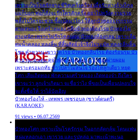
เพราะเป็นโรครักจาง ชีวิตเคว้งคว้าง เมื่อรักห่างร้างไกล
แม่ก็บอก พ่อก็สั่งจะรักใครสักครั้ง อย่าไปหวังความรวย
พลั้งไปใครจะช่วย ซื้อเปลมาไกว ให้ลูกบัวทอง เวรกรรม
ตามสนอง จึงเศร้าหมอง กลีบบัวทองต้องโรย บัวทองไม่
ตระหนัก เพราะไม่รักโคลนตม บัวทองท้องกลม เพราะลืม
ตมน้ำคลอง หลงลิ้น ที่สิ้นสัตย์ เจ้าจึงไม่ระมัด หลงกลิ่นลิ้น
โชย คำหวาน เขาวาดโรย บัวทองกลีบโรย ต้องร้อนรุม บัว
มาบานก่อนตูม ดุจไฟสุมร้อนรุมอุรา บัวทองผ่ายผอม
เพราะตรอมฤทัย ข้าวปลาไม่สนใจ ร้องไห้ลูกเดียว หยุด
โศก เสียเถิดทอง พักความเศร้าหมอง เถิดทองจ๋า ถึงใคร
เขาจะว่า ลูกเจ้าเกิดมา จะชื่อว่าไง พี่ขอเป็นเพื่อนปลอบใจ
จะตั้งชื่อให้ ว่าไอ้บังเอิญ
บัวทองร้องไห้ - เทพพร เพชรอุบล (ซาวด์ดนตรี)
(KARAOKE)
91 views • 06.07.2569
บัวทองโศก เพราะเป็นโรครักรุม ในอกกลัดกลุ้ม โดนแฟน
หนุ่มหลอกเอา เขารวย และรูปหล่อ มาพะเน้าพะนอ