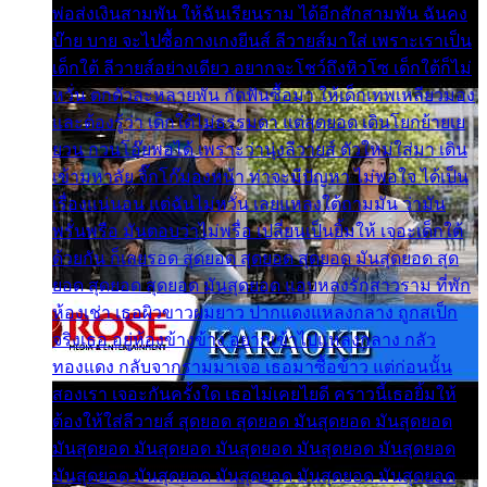
พ่อส่งเงินสามพัน ให้ฉันเรียนราม ได้อีกสักสามพัน ฉันคง
บ๊าย บาย จะไปซื้อกางเกงยีนส์ ลีวายส์มาใส่ เพราะเราเป็น
เด็กใต้ ลีวายส์อย่างเดียว อยากจะโชว์ถึงหิวโซ เด็กใต้ก็ไม่
หวั่น ตกตัวละหลายพัน กัดฟันซื้อมา ให้เด็กเทพเหลียวมอง
และต้องรู้ว่า เด็กใต้ไม่ธรรมดา แต่สุดยอด เดินโยกย้ายเย
ยวน กวนโอ๊ยพอได้ เพราะว่านุ่งลีวายส์ ตัวใหม่ใส่มา เดิน
เข้ามหาลัย จิ๊กโก๊มองหน้า ท่าจะมีปัญหา ไม่พอใจ ได้เป็น
เรื่องแน่นอน แต่ฉันไม่หวั่น เลยแหลงใต้ถามมัน ว่ามัน
พรั่นพรือ มันตอบว่าไม่พรื่อ เปลี่ยนเป็นยิ้มให้ เจอะเด็กใต้
ด้วยกัน ก็เลยรอด สุดยอด สุดยอด สุดยอด มันสุดยอด สุด
ยอด สุดยอด สุดยอด มันสุดยอด แอบหลงรักสาวราม ที่พัก
ห้องเช่า เธอผิวขาวผมยาว ปากแดงแหลงกลาง ถูกสเป็ก
จริงเธอ อยู่ห้องข้างข้าง อยากเข้าไปแหลงกลาง กลัว
ทองแดง กลับจากรามมาเจอ เธอมาซื้อข้าว แต่ก่อนนั้น
สองเรา เจอะกันครั้งใด เธอไม่เคยไยดี คราวนี้เธอยิ้มให้
ต้องให้ใส่ลีวายส์ สุดยอด สุดยอด มันสุดยอด มันสุดยอด
มันสุดยอด มันสุดยอด มันสุดยอด มันสุดยอด มันสุดยอด
มันสุดยอด มันสุดยอด มันสุดยอด มันสุดยอด มันสุดยอด