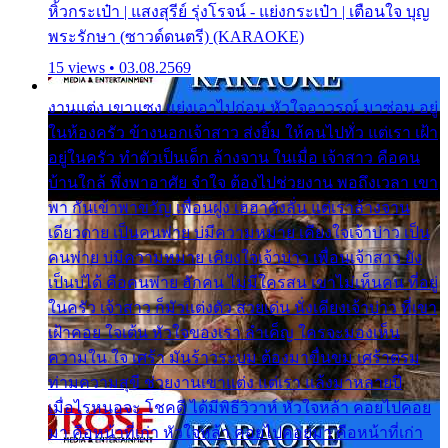
หิ้วกระเป๋า | แสงสุรีย์ รุ่งโรจน์ - แย่งกระเป๋า | เตือนใจ บุญ
พระรักษา (ซาวด์ดนตรี) (KARAOKE)
15 views • 03.08.2569
งานแต่ง เขาแซง แย่งเอาไปก่อน หัวใจอาวรณ์ มาซ่อน อยู่
ในห้องครัว ข้างนอกเจ้าสาว ส่งยิ้ม ให้คนไปทั่ว แต่เรา เฝ้า
อยู่ในครัว ทำตัวเป็นเด็ก ล้างจาน ในเมื่อ เจ้าสาว คือคน
บ้านใกล้ พึ่งพาอาศัย จำใจ ต้องไปช่วยงาน พอถึงเวลา เขา
พา กันเข้าพาขวัญ เพื่อนฝูง เฮฮาดังลั่น แต่เราล้างจาน
เดียวดาย เป็นคนพ่าย บ่มีความหมาย เคียงใจเจ้าบ่าว เป็น
คนพ่าย บ่มีความหมาย เคียงใจเจ้าบ่าว เพื่อนเจ้าสาว ยัง
เป็นบ่ได้ คือคนพ่าย ฮักคน ไม่มีใครสน เขาไม่เห็นคน ที่อยู่
ในครัว เจ้าสาว ก็มัวแต่งตัว สวยเด่น นั่งเคียงเจ้าบ่าว ที่เขา
เฝ้าคอย ใจเต้น หัวใจของเรา ลำเค็ญ ใครจะมองเห็น
ความใน ใจ เศร้า มันร้าวระบม ต้องมาขื่นขม เศร้าตรม
ท่ามความสุขี ช่วยงานเขาแต่ง แต่เรา แล้งมาหลายปี
เมื่อไรหนอจะ โชคดี ได้มีพิธีวิวาห์ หัวใจหล้า คอยไปคอย
มา คือหน้าที่เก่า หัวใจหล้า คอยไปคอยมา คือหน้าที่เก่า