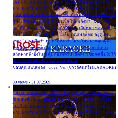
ไมตรี จากแฟนเพลง ทุกทุกที่ ปราณีหลั่งไหล ผมขอฝาก
นาม ยอดรักเอาไว้ โปรดเป็นแรงใจ อย่างนี้เรื่อยไป ขอ อยู่
คู่แฟนเพลง ไม่เคยคิดว่าเก่ง หรือดังกว่าใคร..ใคร พระคุณ
ผู้ฟัง เท่านั้นยิ่งใหญ่ ที่เป็นแรงใจ ให้ผมดังมา.. ขอ องค์เท
วา สถิตฟากฟ้ายิ่งใหญ่ คุ้มภัยให้ท่าน เถิดหนา ขอจงเชื่อ
ใจ ไว้เถิดว่า ตราบชั่วชีวา ไม่ลืมแฟนเพลง ขอ อยู่คู่แฟน
เพลง ไม่เคยคิดว่าเก่ง หรือดังกว่าใคร..ใคร พระคุณผู้ฟัง
เท่านั้นยิ่งใหญ่ ที่เป็นแรงใจ ให้ผมดังมา.. ขอ องค์เทวา
สถิตฟากฟ้ายิ่งใหญ่ คุ้มภัยให้ท่าน เถิดหนา ขอจงเชื่อใจ ไว้
เถิดว่า ตราบชั่วชีวา ไม่ลืมแฟนเพลง
ขอบคุณแฟนเพลง - Cover Ver. (ซาวด์ดนตรี) (KARAOKE)
30 views • 31.07.2569
ขอ กราบ ขอบคุณ.... ที่ได้รับไออุ่น การุณ จากแฟน เพลง
ผมแสนชื่นใจ หายวังเวง เมื่อแฟนเพลง ให้กำลังใจ น้ำใจ
ไมตรี จากแฟนเพลง ทุกทุกที่ ปราณีหลั่งไหล ผมขอฝาก
นาม ยอดรักเอาไว้ โปรดเป็นแรงใจ อย่างนี้เรื่อยไป ขอ อยู่