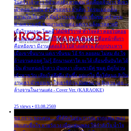
ในครัว เจ้าสาว ก็มัวแต่งตัว สวยเด่น นั่งเคียงเจ้าบ่าว ที่เขา
เฝ้าคอย ใจเต้น หัวใจของเรา ลำเค็ญ ใครจะมองเห็น
ความใน ใจ เศร้า มันร้าวระบม ต้องมาขื่นขม เศร้าตรม
ท่ามความสุขี ช่วยงานเขาแต่ง แต่เรา แล้งมาหลายปี
เมื่อไรหนอจะ โชคดี ได้มีพิธีวิวาห์ หัวใจหล้า คอยไปคอย
มา คือหน้าที่เก่า หัวใจหล้า คอยไปคอยมา คือหน้าที่เก่า
คือหยังเขา มีงานแต่งแล้ว ไปล้างแต่จาน ดั่งถูกประหาร
เมื่อเขาชื่นบาน แต่เราขื่นขม โอ้ รัก ลอยลม ไม่สม ดัง ใจ
ล้างจานคอยคู่ ไม่รู้ อีกนานเท่าใด จะได้ เลื่อนขั้นบันได ได้
เป็น ตำแหน่งเจ้าสาว มันเหงา เห็นเขามีคู่ ซมดู มีคู่ก็ม่วน
เข้าพาขวัญ เสียงโห่ตึงตึง มันซึ้ง อยู่แก่ใจ มื้อใด๋หนอ สิเป็น
งานเฮา มัวซอยเขา ใจเฮาซิด้าน มันทรมาน จับจาน เอย…
ล้างจานในงานแต่ง - Cover Ver. (KARAOKE)
25 views • 03.08.2569
ขอ กราบ ขอบคุณ.... ที่ได้รับไออุ่น การุณ จากแฟน เพลง
ผมแสนชื่นใจ หายวังเวง เมื่อแฟนเพลง ให้กำลังใจ น้ำใจ