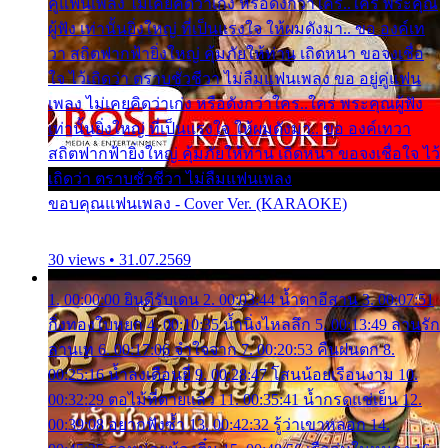
คู่แฟนเพลง ไม่เคยคิดว่าเก่ง หรือดังกว่าใคร..ใคร พระคุณ
ผู้ฟัง เท่านั้นยิ่งใหญ่ ที่เป็นแรงใจ ให้ผมดังมา.. ขอ องค์เท
วา สถิตฟากฟ้ายิ่งใหญ่ คุ้มภัยให้ท่าน เถิดหนา ขอจงเชื่อ
ใจ ไว้เถิดว่า ตราบชั่วชีวา ไม่ลืมแฟนเพลง ขอ อยู่คู่แฟน
เพลง ไม่เคยคิดว่าเก่ง หรือดังกว่าใคร..ใคร พระคุณผู้ฟัง
เท่านั้นยิ่งใหญ่ ที่เป็นแรงใจ ให้ผมดังมา.. ขอ องค์เทวา
สถิตฟากฟ้ายิ่งใหญ่ คุ้มภัยให้ท่าน เถิดหนา ขอจงเชื่อใจ ไว้
เถิดว่า ตราบชั่วชีวา ไม่ลืมแฟนเพลง
ขอบคุณแฟนเพลง - Cover Ver. (KARAOKE)
30 views • 31.07.2569
1. 00:00:00 ยินดีรับเดน 2. 00:03:44 น้ำตาอีสาน 3. 00:07:51
กิ่งทองใบหยก 4. 00:10:35 น้ำนิ่งไหลลึก 5. 00:13:49 ลานรัก
ลานเท 6. 00:17:06 จำใจจาก 7. 00:20:53 คืนฝนตก 8.
00:25:16 น้ำลงเดือนยี่ 9. 00:28:47 โสนน้อยเรือนงาม 10.
00:32:29 ตอไม้ที่ตายแล้ว 11. 00:35:41 น้ำกรดแช่เย็น 12.
00:39:08 อยากฟังซ้ำ 13. 00:42:32 รู้ว่าเขาหลอก 14.