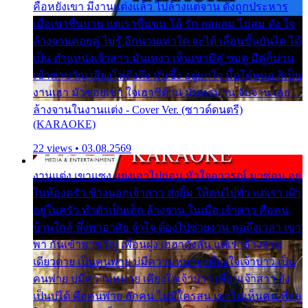
คือหยังเขา มีงานแต่งแล้ว ไปล้างแต่จาน ดั่งถูกประหาร
เมื่อเขาชื่นบาน แต่เราขื่นขม โอ้ รัก ลอยลม ไม่สม ดัง ใจ
ล้างจานคอยคู่ ไม่รู้ อีกนานเท่าใด จะได้ เลื่อนขั้นบันได ได้
เป็น ตำแหน่งเจ้าสาว มันเหงา เห็นเขามีคู่ ซมดู มีคู่ก็ม่วน
เข้าพาขวัญ เสียงโห่ตึงตึง มันซึ้ง อยู่แก่ใจ มื้อใด๋หนอ สิเป็น
งานเฮา มัวซอยเขา ใจเฮาซิด้าน มันทรมาน จับจาน เอย…
ล้างจานในงานแต่ง - Cover Ver. (ซาวด์ดนตรี)
(KARAOKE)
22 views • 03.08.2569
งานแต่ง เขาแซง แย่งเอาไปก่อน หัวใจอาวรณ์ มาซ่อน อยู่
ในห้องครัว ข้างนอกเจ้าสาว ส่งยิ้ม ให้คนไปทั่ว แต่เรา เฝ้า
อยู่ในครัว ทำตัวเป็นเด็ก ล้างจาน ในเมื่อ เจ้าสาว คือคน
บ้านใกล้ พึ่งพาอาศัย จำใจ ต้องไปช่วยงาน พอถึงเวลา เขา
พา กันเข้าพาขวัญ เพื่อนฝูง เฮฮาดังลั่น แต่เราล้างจาน
เดียวดาย เป็นคนพ่าย บ่มีความหมาย เคียงใจเจ้าบ่าว เป็น
คนพ่าย บ่มีความหมาย เคียงใจเจ้าบ่าว เพื่อนเจ้าสาว ยัง
เป็นบ่ได้ คือคนพ่าย ฮักคน ไม่มีใครสน เขาไม่เห็นคน ที่อยู่