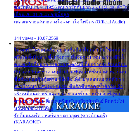
ขอรักคืน 24. 01:19:56 คนเรารักกันยาก 25. 01:23:06 หัวใจ
เถื่อน 26. 01:26:45 อยู่เพื่อลูก
เพลงเพราะเสนาะดวงใจ - ดาวใจ ไพจิตร (Official Audio)
144 views • 10.07.2569
ไม่เคยรักใครแน่หรือ อยากเชื่อถือก็ไม่กล้า ติ๋มใช่คนสวย
ตรึงใจ ติ๋มใช่งามซึ้งตรึงตรา พี่หรือจะมาหมายร่วมชีวี ก็
คนเขาลืออื้อฉาว ว่าสาวๆรุมตอมพี่ ติ๋มอยากรับรักเหมือน
กัน แต่หวั่นจะช้ำดวงฤดี กลัวแฟนของพี่ชี้หน้าด่าทอ ก็คน
ชื่อต๋อยต้อยตุ้มตุ๋ยต่าย พี่ยังลืมได้ง่ายๆเลยหนอ แค่ตัวเรา
สาวบ้านนา แสนจะซอมซ่อ ขืนรักขืนรอคงช้ำสักวัน ถ้า
จริงเหมือนคำพร่ำเฉลย พี่อย่าเฉยรีบมาหมั้น ถ้าพี่สู่ขอ
ตามธรรมเนียม ติ๋มจะเตรียมรับเกลียวสัมพันธ์ ผิดหวังไม่
หวั่นขอยอมได้เคียง
รักติ๋มแน่หรือ - หงษ์ทอง ดาวอุดร (ซาวด์ดนตรี)
(KARAOKE)