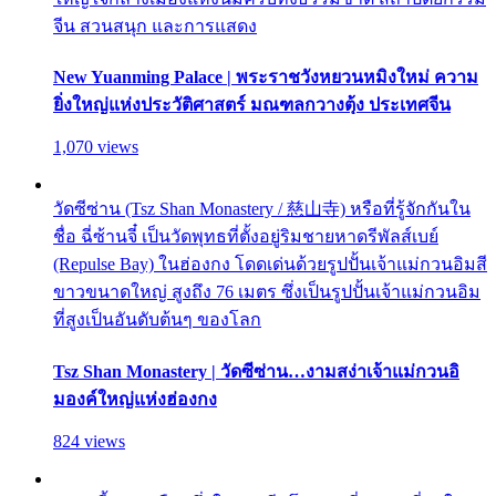
จีน สวนสนุก และการแสดง
New Yuanming Palace | พระราชวังหยวนหมิงใหม่ ความ
ยิ่งใหญ่แห่งประวัติศาสตร์ มณฑลกวางตุ้ง ประเทศจีน
1,070 views
วัดซีซ่าน (Tsz Shan Monastery / 慈山寺) หรือที่รู้จักกันใน
ชื่อ ฉี่ซ้านจี๋ เป็นวัดพุทธที่ตั้งอยู่ริมชายหาดรีพัลส์เบย์
(Repulse Bay) ในฮ่องกง โดดเด่นด้วยรูปปั้นเจ้าแม่กวนอิมสี
ขาวขนาดใหญ่ สูงถึง 76 เมตร ซึ่งเป็นรูปปั้นเจ้าแม่กวนอิม
ที่สูงเป็นอันดับต้นๆ ของโลก
Tsz Shan Monastery | วัดซีซ่าน…งามสง่าเจ้าแม่กวนอิ
มองค์ใหญ่แห่งฮ่องกง
824 views