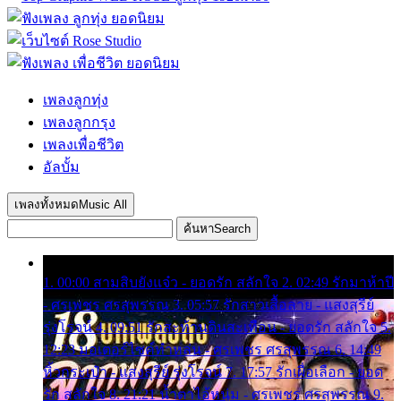
เพลงลูกทุ่ง
เพลงลูกกรุง
เพลงเพื่อชีวิต
อัลบั้ม
เพลงทั้งหมด
Music All
ค้นหา
Search
1. 00:00 สามสิบยังแจ๋ว - ยอดรัก สลักใจ 2. 02:49 รักมาห้าปี
- ศรเพชร ศรสุพรรณ 3. 05:57 รักสาวเสื้อลาย - แสงสุรีย์
รุ่งโรจน์ 4. 09:51 รักสะท้านดินสะเทือน - ยอดรัก สลักใจ 5.
12:23 มอเตอร์ไซค์ทำหล่น - ศรเพชร ศรสุพรรณ 6. 14:49
หิ้วกระเป๋า - แสงสุรีย์ รุ่งโรจน์ 7. 17:57 รักเผื่อเลือก - ยอด
รัก สลักใจ 8. 21:21 น้ำตาไอ้หนุ่ม - ศรเพชร ศรสุพรรณ 9.