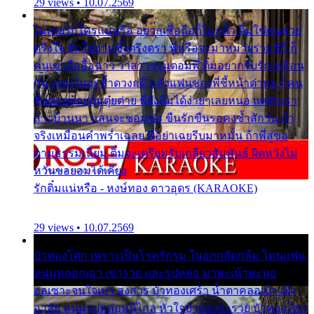
29 views • 10.07.2569
ไม่เคยรักใครแน่หรือ อยากเชื่อถือก็ไม่กล้า ติ๋มใช่คนสวย
ตรึงใจ ติ๋มใช่งามซึ้งตรึงตรา พี่หรือจะมาหมายร่วมชีวี ก็
คนเขาลืออื้อฉาว ว่าสาวๆรุมตอมพี่ ติ๋มอยากรับรักเหมือน
กัน แต่หวั่นจะช้ำดวงฤดี กลัวแฟนของพี่ชี้หน้าด่าทอ ก็คน
ชื่อต๋อยต้อยตุ้มตุ๋ยต่าย พี่ยังลืมได้ง่ายๆเลยหนอ แค่ตัวเรา
สาวบ้านนา แสนจะซอมซ่อ ขืนรักขืนรอคงช้ำสักวัน ถ้า
จริงเหมือนคำพร่ำเฉลย พี่อย่าเฉยรีบมาหมั้น ถ้าพี่สู่ขอ
ตามธรรมเนียม ติ๋มจะเตรียมรับเกลียวสัมพันธ์ ผิดหวังไม่
หวั่นขอยอมได้เคียง
รักติ๋มแน่หรือ - หงษ์ทอง ดาวอุดร (KARAOKE)
29 views • 10.07.2569
บัวทองโศก เพราะเป็นโรครักรุม ในอกกลัดกลุ้ม โดนแฟน
หนุ่มหลอกเอา เขารวย และรูปหล่อ มาพะเน้าพะนอ
ออเซาะจนใจเบา สงสาร บัวทองเศร้า น้ำตาคลอเบ้า เฝ้า
อาลัย หนุ่มรูปหล่อหนีไกล หัวใจบัวทองระรวย บัวทองโศก