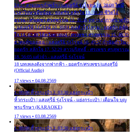
24:27 สามเณรกำพร้า - แสงสุรีย์ รุ่งโรจน์ 10. 28:08 ไม่มี
เวลาไปหาเมียน้อย - ยอดรัก สลักใจ 11. 31:29 ชีวิตไอ้
ธรรม - ศรเพชร ศรสุพรรณ 12. 35:26 ทหารอากาศขาดรัก
- แสงสุรีย์ รุ่งโรจน์ 13. 39:01 คนหัวใจโทรม - ยอดรัก สลัก
ใจ 14. 42:49 ไอ้หวังตายแน่ - ศรเพชร ศรสุพรรณ 15. 46:35
ธาตุแท้ของเธอ - แสงสุรีย์ รุ่งโรจน์ 16. 49:57 กำนันกำใน -
ยอดรัก สลักใจ 17. 52:29 สาวบริสุทธิ์ - ศรเพชร ศรสุพรรณ
18. 56:05 แต๋วจ๋า - แสงสุรีย์ รุ่งโรจน์
18 บทเพลงดังจากฟากฟ้า - ยอดรัก/ศรเพชร/แสงสุรีย์
(Official Audio)
17 views • 04.08.2569
1. 00:00 หิ้วกระเป๋า 2. 03:30 แย่งกระเป๋า
หิ้วกระเป๋า | แสงสุรีย์ รุ่งโรจน์ - แย่งกระเป๋า | เตือนใจ บุญ
พระรักษา (KARAOKE)
17 views • 03.08.2569
1. 00:00 หิ้วกระเป๋า 2. 03:30 แย่งกระเป๋า