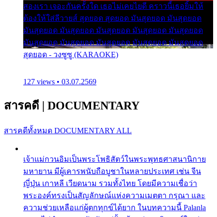
สองเรา เจอะกันครั้งใด เธอไม่เคยไยดี คราวนี้เธอยิ้มให้
ต้องให้ใส่ลีวายส์ สุดยอด สุดยอด มันสุดยอด มันสุดยอด
มันสุดยอด มันสุดยอด มันสุดยอด มันสุดยอด มันสุดยอด
มันสุดยอด มันสุดยอด มันสุดยอด มันสุดยอด มันสุดยอด
สุดยอด - วงซูซู (KARAOKE)
127 views • 03.07.2569
สารคดี
|
DOCUMENTARY
สารคดีทั้งหมด
DOCUMENTARY ALL
เจ้าแม่กวนอิมเป็นพระโพธิสัตว์ในพระพุทธศาสนานิกาย
มหายาน มีผู้เคารพนับถือบูชาในหลายประเทศ เช่น จีน
ญี่ปุ่น เกาหลี เวียดนาม รวมทั้งไทย โดยมีความเชื่อว่า
พระองค์ทรงเป็นสัญลักษณ์แห่งความเมตตา กรุณา และ
ความช่วยเหลือแก่ผู้ตกทุกข์ได้ยาก ในบทความนี้ Palanla