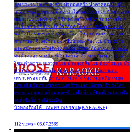
ออเซาะจนใจเบา สงสาร บัวทองเศร้า น้ำตาคลอเบ้า เฝ้า
อาลัย หนุ่มรูปหล่อหนีไกล หัวใจบัวทองระรวย บัวทองโศก
เพราะเป็นโรครักจาง ชีวิตเคว้งคว้าง เมื่อรักห่างร้างไกล
แม่ก็บอก พ่อก็สั่งจะรักใครสักครั้ง อย่าไปหวังความรวย
พลั้งไปใครจะช่วย ซื้อเปลมาไกว ให้ลูกบัวทอง เวรกรรม
ตามสนอง จึงเศร้าหมอง กลีบบัวทองต้องโรย บัวทองไม่
ตระหนัก เพราะไม่รักโคลนตม บัวทองท้องกลม เพราะลืม
ตมน้ำคลอง หลงลิ้น ที่สิ้นสัตย์ เจ้าจึงไม่ระมัด หลงกลิ่นลิ้น
โชย คำหวาน เขาวาดโรย บัวทองกลีบโรย ต้องร้อนรุม บัว
มาบานก่อนตูม ดุจไฟสุมร้อนรุมอุรา บัวทองผ่ายผอม
เพราะตรอมฤทัย ข้าวปลาไม่สนใจ ร้องไห้ลูกเดียว หยุด
โศก เสียเถิดทอง พักความเศร้าหมอง เถิดทองจ๋า ถึงใคร
เขาจะว่า ลูกเจ้าเกิดมา จะชื่อว่าไง พี่ขอเป็นเพื่อนปลอบใจ
จะตั้งชื่อให้ ว่าไอ้บังเอิญ
บัวทองร้องไห้ - เทพพร เพชรอุบล(KARAOKE)
112 views • 06.07.2569